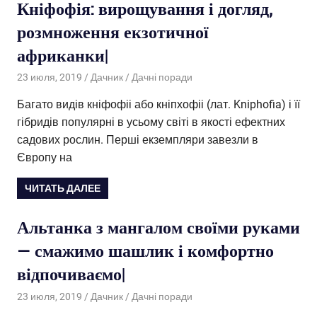
Кніфофія: вирощування і догляд,
розмноження екзотичної
африканки|
23 июля, 2019
Дачник
Дачні поради
Багато видів кніфофіі або кніпхофіі (лат. Kniphofia) і її
гібридів популярні в усьому світі в якості ефектних
садових рослин. Перші екземпляри завезли в
Європу на
ЧИТАТЬ ДАЛЕЕ
Альтанка з мангалом своїми руками
— смажимо шашлик і комфортно
відпочиваємо|
23 июля, 2019
Дачник
Дачні поради