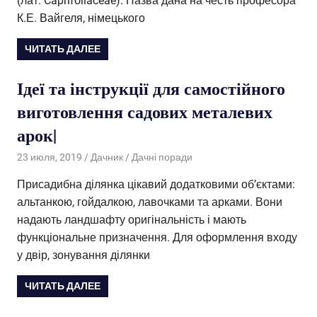
(лат. Caprifoliaceae). Назва дана на честь професора
К.Е. Вайгеля, німецького
ЧИТАТЬ ДАЛЕЕ
Ідеї ​​та інструкції для самостійного
виготовлення садових металевих
арок|
23 июля, 2019
Дачник
Дачні поради
Присадибна ділянка цікавий додатковими об’єктами:
альтанкою, гойдалкою, лавочками та арками. Вони
надають ландшафту оригінальність і мають
функціональне призначення. Для оформлення входу
у двір, зонування ділянки
ЧИТАТЬ ДАЛЕЕ