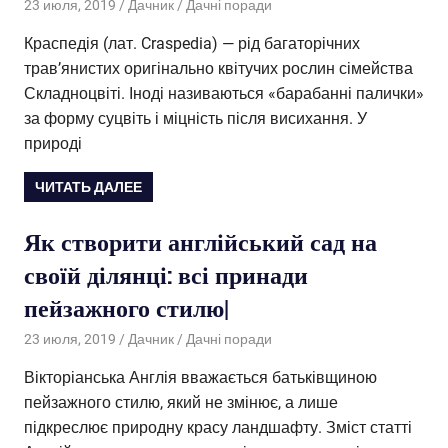
23 июля, 2019
Дачник
Дачні поради
Краспедія (лат. Craspedia) — рід багаторічних
трав’янистих оригінально квітучих рослин сімейства
Складноцвіті. Іноді називаються «барабанні палички»
за форму суцвіть і міцність після висихання. У
природі
ЧИТАТЬ ДАЛЕЕ
Як створити англійський сад на
своїй ділянці: всі принади
пейзажного стилю|
23 июля, 2019
Дачник
Дачні поради
Вікторіанська Англія вважається батьківщиною
пейзажного стилю, який не змінює, а лише
підкреслює природну красу ландшафту. Зміст статті