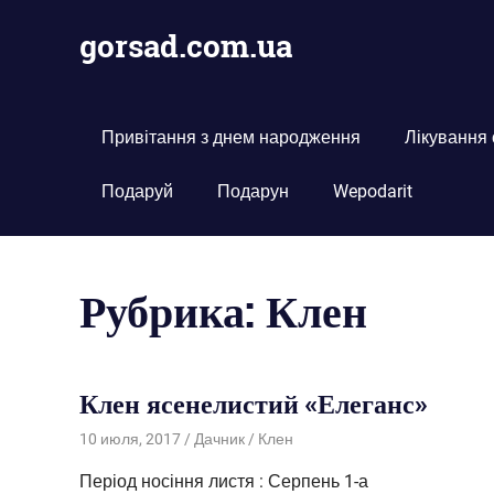
Пропустить
gorsad.com.ua
и
перейти
Дача,
к
сад
содержимому
і
Привітання з днем народження
Лікування
город
Подаруй
Подарун
Wepodarit
Рубрика:
Клен
Клен ясенелистий «Елеганс»
10 июля, 2017
Дачник
Клен
Період носіння листя : Серпень 1-а