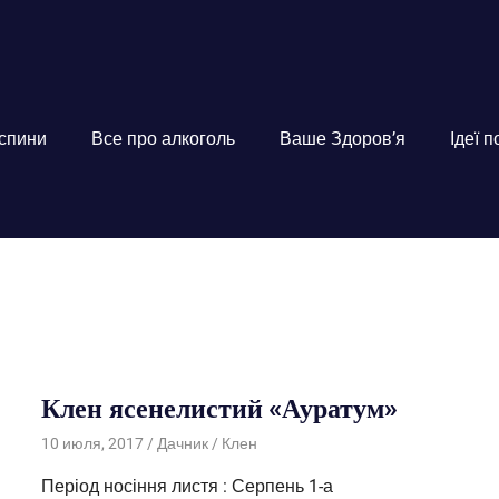
 спини
Все про алкоголь
Ваше Здоров’я
Ідеї 
Клен ясенелистий «Ауратум»
10 июля, 2017
Дачник
Клен
Період носіння листя : Серпень 1-а