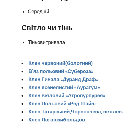
Середній
Світло чи тінь
Тіньовитривала
Клен червоний(болотний)
В’яз польовий «Субероза»
Клен Гинала «Дуранд Драф»
Клен ясенелистий «Ауратум»
Клен віяловий «Атропурпурея»
Клен Польовий «Ред Шайн»
Клен Татарський,Чорноклена, не клен.
Клен Ложнозибольдов