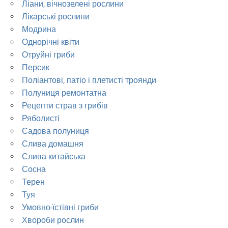
Ліани, вічнозелені рослини
Лікарські рослини
Модрина
Однорічні квіти
Отруйні гриби
Персик
Поліантові, патіо і плетисті троянди
Полуниця ремонтатна
Рецепти страв з грибів
Ряболисті
Садова полуниця
Слива домашня
Слива китайська
Сосна
Терен
Туя
Умовно-їстівні гриби
Хвороби рослин