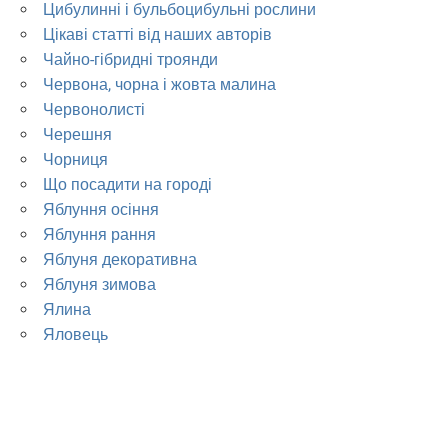
Цибулинні і бульбоцибульні рослини
Цікаві статті від наших авторів
Чайно-гібридні троянди
Червона, чорна і жовта малина
Червонолисті
Черешня
Чорниця
Що посадити на городі
Яблуння осіння
Яблуння рання
Яблуня декоративна
Яблуня зимова
Ялина
Яловець