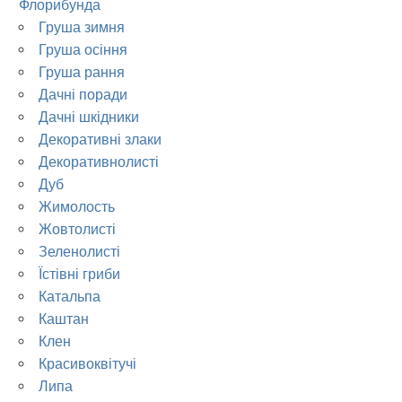
Флорибунда
Груша зимня
Груша осіння
Груша рання
Дачні поради
Дачні шкідники
Декоративні злаки
Декоративнолисті
Дуб
Жимолость
Жовтолисті
Зеленолисті
Їстівні гриби
Катальпа
Каштан
Клен
Красивоквітучі
Липа