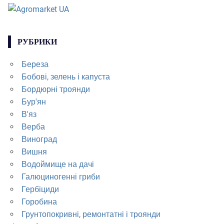
РУБРИКИ
Береза
Бобові, зелень і капуста
Бордюрні троянди
Бур'ян
В'яз
Верба
Виноград
Вишня
Водоймище на дачі
Галюциногенні гриби
Гербіциди
Горобина
Грунтопокривні, ремонтатні і троянди