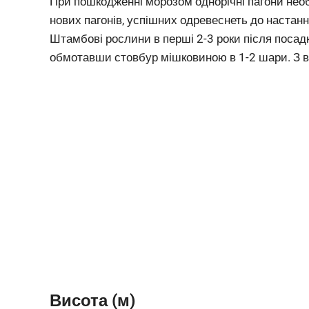
При пошкодженні морозом однорічні пагони необ
нових пагонів, успішних одревеснеть до настанн
Штамбові рослини в перші 2-3 роки після посадк
обмотавши стовбур мішковиною в 1-2 шари. З ві
Висота (м)