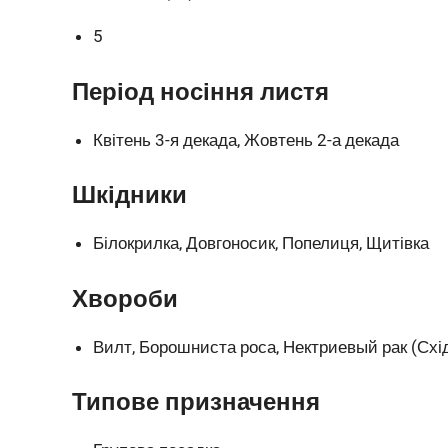
5
Період носіння листя
Квітень 3-я декада, Жовтень 2-а декада
Шкідники
Білокрилка, Довгоносик, Попелиця, Щитівка
Хвороби
Вилт, Борошниста роса, Нектриевый рак (Схі
Типове призначення