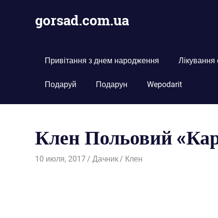
Пропустить
gorsad.com.ua
и
перейти
Дача,
к
сад
содержимому
і
Привітання з днем народження
Лікування
город
Подаруй
Подарун
Wepodarit
Клен Польовий «Кар
10 июля, 2017
Дачник
Клен