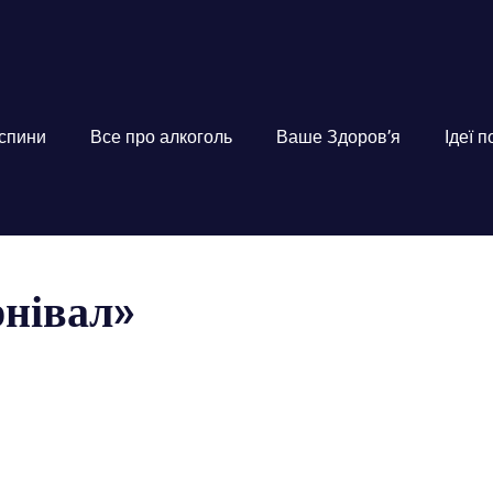
 спини
Все про алкоголь
Ваше Здоров’я
Ідеї 
нівал»