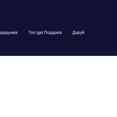
подарунків
Топ Ідеї Подарків
Даруй