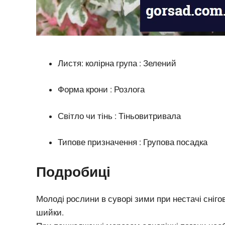
Листя: колірна група : Зелений
Форма крони : Розлога
Світло чи тінь : Тіньовитривала
Типове призначення : Групова посадка
Подробиці
Молоді рослини в суворі зими при нестачі сніго
шийки.