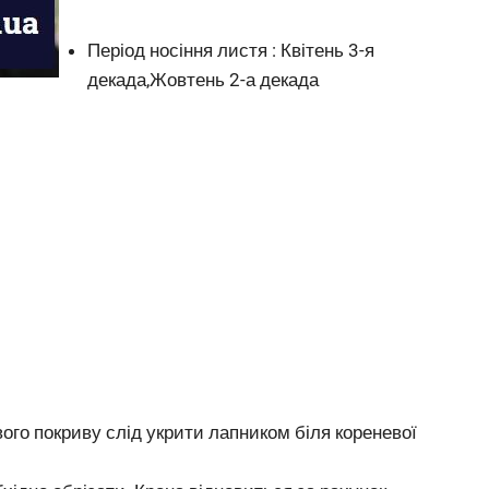
Період носіння листя : Квітень 3-я
декада,Жовтень 2-а декада
вого покриву слід укрити лапником біля кореневої