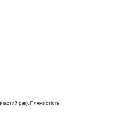
дчастий рак), Плямистість