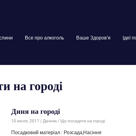
 спини
Все про алкоголь
Ваше Здоров’я
Ідеї 
и на городі
Диня на городі
10 июля, 2017
Дачник
Що посадити на городі
Посадковий матеріал : Розсада,Насіння