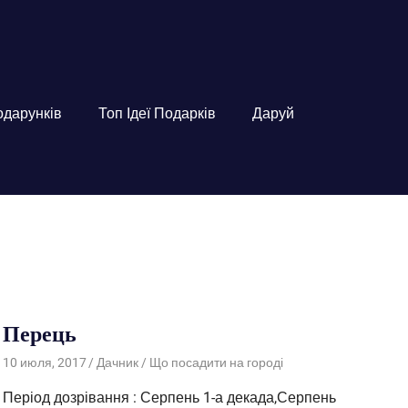
подарунків
Топ Ідеї Подарків
Даруй
Перець
10 июля, 2017
Дачник
Що посадити на городі
Період дозрівання : Серпень 1-а декада,Серпень