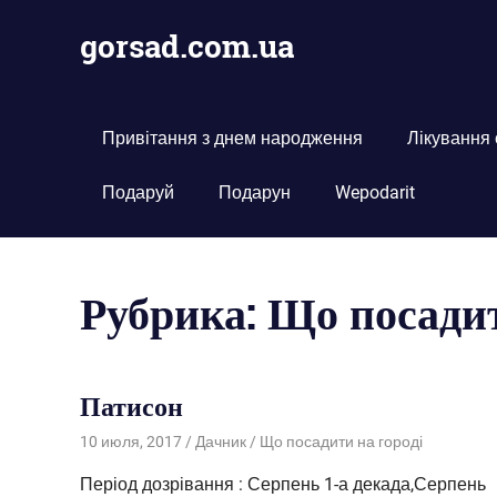
Пропустить
gorsad.com.ua
и
перейти
Дача,
к
сад
содержимому
і
Привітання з днем народження
Лікування
город
Подаруй
Подарун
Wepodarit
Рубрика:
Що посадит
Патисон
10 июля, 2017
Дачник
Що посадити на городі
Період дозрівання : Серпень 1-а декада,Серпень