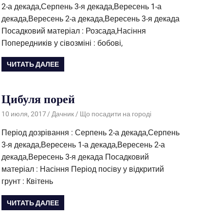
2-а декада,Серпень 3-я декада,Вересень 1-а
декада,Вересень 2-а декада,Вересень 3-я декада
Посадковий матеріал : Розсада,Насіння
Попередників у сівозміні : бобові,
ЧИТАТЬ ДАЛЕЕ
Цибуля порей
10 июля, 2017
Дачник
Що посадити на городі
Період дозрівання : Серпень 2-а декада,Серпень
3-я декада,Вересень 1-а декада,Вересень 2-а
декада,Вересень 3-я декада Посадковий
матеріал : Насіння Період посіву у відкритий
грунт : Квітень
ЧИТАТЬ ДАЛЕЕ