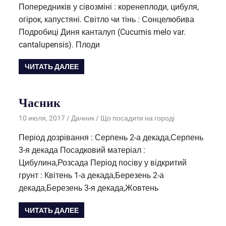
Попередників у сівозміні : коренеплоди, цибуля,
огірок, капустяні. Світло чи тінь : Сонцелюбива
Подробиці Диня канталуп (Cucumis melo var.
cantalupensis). Плоди
ЧИТАТЬ ДАЛЕЕ
Часник
10 июля, 2017
Дачник
Що посадити на городі
Період дозрівання : Серпень 2-а декада,Серпень
3-я декада Посадковий матеріал :
Цибулина,Розсада Період посіву у відкритий
грунт : Квітень 1-а декада,Березень 2-а
декада,Березень 3-я декада,Жовтень
ЧИТАТЬ ДАЛЕЕ