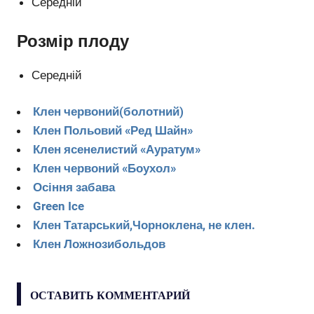
Середній
Розмір плоду
Середній
Клен червоний(болотний)
Клен Польовий «Ред Шайн»
Клен ясенелистий «Ауратум»
Клен червоний «Боухол»
Осіння забава
Green Ice
Клен Татарський,Чорноклена, не клен.
Клен Ложнозибольдов
ОСТАВИТЬ КОММЕНТАРИЙ