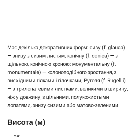
Має декілька декоративних форм: сизу (f. glauca)
— знизу з сизим листям; конічну (f. conica) — з
щільною, конічною кроною; монументальну (f.
monumentale) — колоноподібного зростання, з
висхідними гілками і гілочками; Ругеля (f. Rugellii)
— з трилопатевими листками, великими в ширину,
ніж у довжину, з цільними, полукожистыми
лопатями, знизу сизими або матово-зеленими.
Висота (м)
25