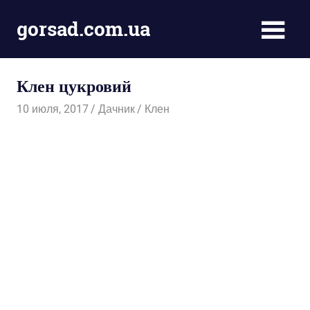
Пропустить
gorsad.com.ua
и
перейти
Дача,
к
сад
содержимому
Клен цукровий
і
город
10 июля, 2017
Дачник
Клен