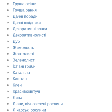
Груша осіння
Груша рання
Дачні поради
Дачні шкідники
Декоративні злаки
Декоративнолисті
Дуб
Жимолость
Жовтолисті
Зеленолисті
Їстівні гриби
Катальпа
Каштан
Клен
Красивоквітучі
Липа
Ліани, вічнозелені рослини
Лікарські рослини