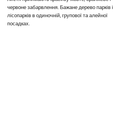
червоне забарвлення. Бажане дерево парків і
лісопарків в одиночній, групової та алейної
посадках.