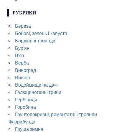
РУБРИКИ
Береза
Бобові, зелень і капуста
Бордюрні троянди
Бур'ян
В'яз
Верба
Виноград
Вишня
Водоймище на дачі
Галюциногенні гриби
Гербіциди
Горобина
Грунтопокривні, ремонтатні і троянди
Флорибунда
Груша зимня