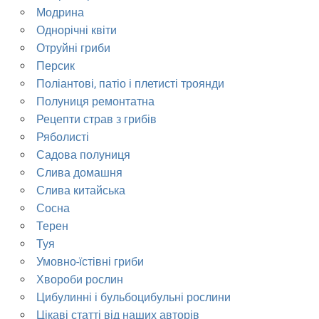
Модрина
Однорічні квіти
Отруйні гриби
Персик
Поліантові, патіо і плетисті троянди
Полуниця ремонтатна
Рецепти страв з грибів
Ряболисті
Садова полуниця
Слива домашня
Слива китайська
Сосна
Терен
Туя
Умовно-їстівні гриби
Хвороби рослин
Цибулинні і бульбоцибульні рослини
Цікаві статті від наших авторів