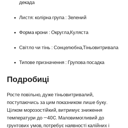
декада
Листя: колірна група : Зелений
Форма крони : Округла,Куляста
Світло чи тінь : Сонцелюбна,Тіньовитривала
Типове призначення : Групова посадка
Подробиці
Росте повільно, дуже тіньовитривалий,
поступаючись за цим показником лише буку.
Цілком морозостійкий, витримує зниження
температури до —40C. Маловимогливий до
грунтових умов, потребує наявності калійних і