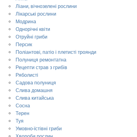
Ліани, вічнозелені рослини
Лікарські рослини
Модрина
Однорічні квіти
Отруйні гриби
Персик
Поліантові, патіо і плетисті троянди
Полуниця ремонтатна
Рецепти страв з грибів
Ряболисті
Садова полуниця
Слива домашня
Слива китайська
Сосна
Терен
Туя
Умовно-їстівні гриби
Хвороби рослин