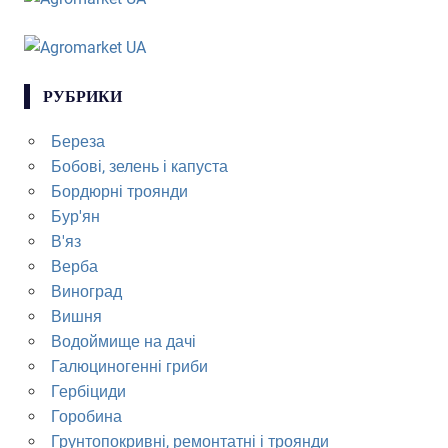
РУБРИКИ
Береза
Бобові, зелень і капуста
Бордюрні троянди
Бур'ян
В'яз
Верба
Виноград
Вишня
Водоймище на дачі
Галюциногенні гриби
Гербіциди
Горобина
Грунтопокривні, ремонтатні і троянди