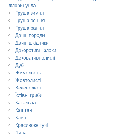
Флорибунда
Груша зимня
Груша осіння
Груша рання
Дачні поради
Дачні шкідники
Декоративні злаки
Декоративнолисті
Дуб
Жимолость
Жовтолисті
Зеленолисті
Їстівні гриби
Катальпа
Каштан
Клен
Красивоквітучі
Липа