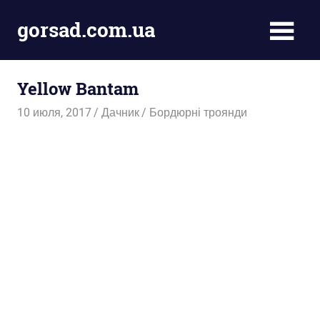
Пропустить
gorsad.com.ua
и
перейти
Дача,
к
сад
содержимому
Yellow Bantam
і
город
10 июля, 2017
Дачник
Бордюрні троянди