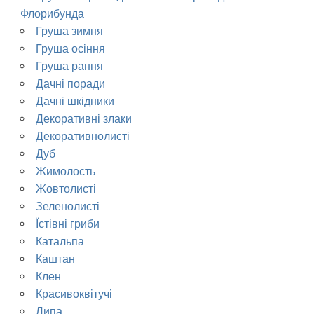
Флорибунда
Груша зимня
Груша осіння
Груша рання
Дачні поради
Дачні шкідники
Декоративні злаки
Декоративнолисті
Дуб
Жимолость
Жовтолисті
Зеленолисті
Їстівні гриби
Катальпа
Каштан
Клен
Красивоквітучі
Липа