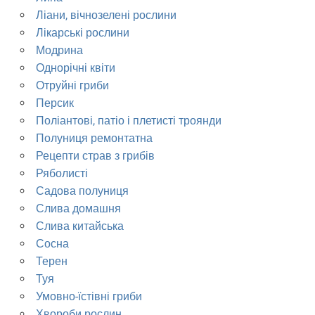
Ліани, вічнозелені рослини
Лікарські рослини
Модрина
Однорічні квіти
Отруйні гриби
Персик
Поліантові, патіо і плетисті троянди
Полуниця ремонтатна
Рецепти страв з грибів
Ряболисті
Садова полуниця
Слива домашня
Слива китайська
Сосна
Терен
Туя
Умовно-їстівні гриби
Хвороби рослин