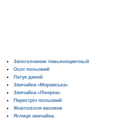
Змієголовник тимьяноцветный
Осот польовий
Латук дикий
Звичайна «Моравська»
Звичайна «Лікерна»
Перестріч польовий
Жовтозілля весняне
Яглиця звичайна