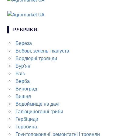
РУБРИКИ
Береза
Бобові, зелень і капуста
Бордюрні троянди
Бур'ян
В'яз
Верба
Виноград
Вишня
Водоймище на дачі
Галюциногенні гриби
Гербіциди
Горобина
Грунтопокривні, ремонтатні і троянди