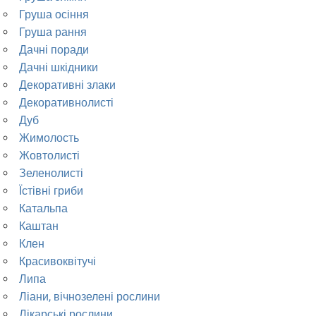
Груша осіння
Груша рання
Дачні поради
Дачні шкідники
Декоративні злаки
Декоративнолисті
Дуб
Жимолость
Жовтолисті
Зеленолисті
Їстівні гриби
Катальпа
Каштан
Клен
Красивоквітучі
Липа
Ліани, вічнозелені рослини
Лікарські рослини