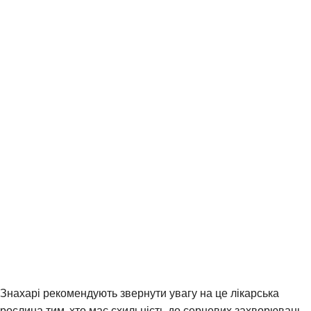
Знахарі рекомендують звернути увагу на це лікарська
рослина тим, хто має схильність до серцевих захворювань.