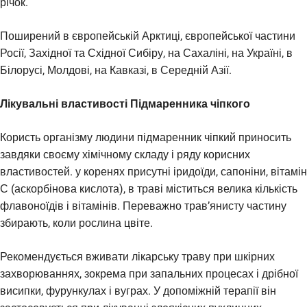
річок.
Поширений в європейській Арктиці, європейської частини
Росії, Західної та Східної Сибіру, на Сахаліні, на Україні, в
Білорусі, Молдові, на Кавказі, в Середній Азії.
Лікувальні властивості Підмаренника чіпкого
Користь організму людини підмаренник чіпкий приносить
завдяки своєму хімічному складу і ряду корисних
властивостей. у коренях присутні іридоїди, сапоніни, вітамін
С (аскорбінова кислота), в траві міститься велика кількість
флавоноїдів і вітамінів. Переважно трав’янисту частину
збирають, коли рослина цвіте.
Рекомендується вживати лікарську траву при шкірних
захворюваннях, зокрема при запальних процесах і дрібної
висипки, фурункулах і вуграх. У допоміжній терапії він