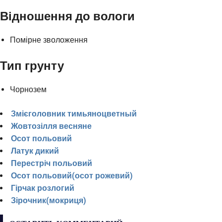
Відношення до вологи
Помірне зволоження
Тип грунту
Чорнозем
Змієголовник тимьяноцветный
Жовтозілля весняне
Осот польовий
Латук дикий
Перестріч польовий
Осот польовий(осот рожевий)
Гірчак розлогий
Зірочник(мокриця)