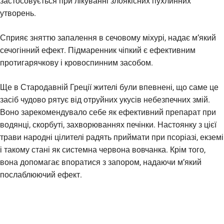
застосовується при лікуванні злоякісних пухлинних
утворень.
Сприяє зняттю запалення в сечовому міхурі, надає м’який
сечогінний ефект. Підмаренник чіпкий є ефективним
протигарячкову і кровоспинним засобом.
Ще в Стародавній Греції жителі були впевнені, що саме це
засіб чудово рятує від отруйних укусів небезпечних змій.
Воно зарекомендувало себе як ефективний препарат при
водянці, скорбуті, захворюваннях печінки. Настоянку з цієї
трави народні цілителі радять приймати при псоріазі, екземі
і такому стані як системна червона вовчанка. Крім того,
вона допомагає впоратися з запором, надаючи м’який
послаблюючий ефект.