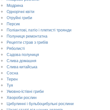
Модрина
Однорічні квіти
Отруйні гриби
Персик
Поліантові, патіо і плетисті троянди
Полуниця ремонтатна
Рецепти страв з грибів
Ряболисті
Садова полуниця
Слива домашня
Слива китайська
Сосна
Терен
Туя
Умовно-їстівні гриби
Хвороби рослин
Цибулинні і бульбоцибульні рослини
Цікаві статті від наших авторів