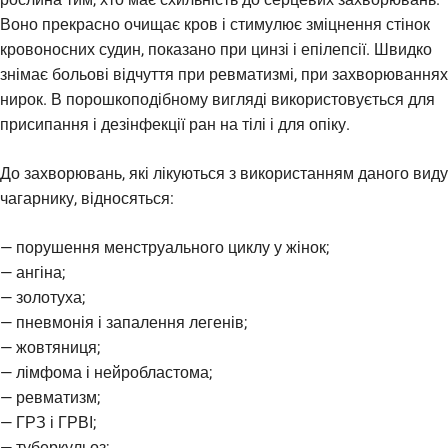
Воно прекрасно очищає кров і стимулює зміцнення стінок
кровоносних судин, показано при цинзі і епілепсії. Швидко
знімає больові відчуття при ревматизмі, при захворюваннях
нирок. В порошкоподібному вигляді використовується для
присипання і дезінфекції ран на тілі і для опіку.
До захворювань, які лікуються з використанням даного виду
чагарнику, відносяться:
— порушення менструального циклу у жінок;
— ангіна;
— золотуха;
— пневмонія і запалення легенів;
— жовтяниця;
— лімфома і нейробластома;
— ревматизм;
— ГРЗ і ГРВІ;
— туберкульоз;