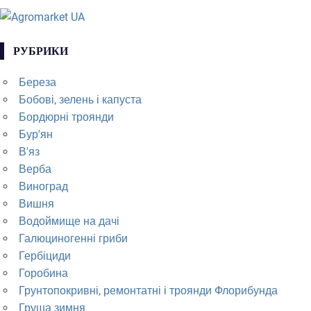
РУБРИКИ
Береза
Бобові, зелень і капуста
Бордюрні троянди
Бур'ян
В'яз
Верба
Виноград
Вишня
Водоймище на дачі
Галюциногенні гриби
Гербіциди
Горобина
Грунтопокривні, ремонтатні і троянди Флорибунда
Груша зимня