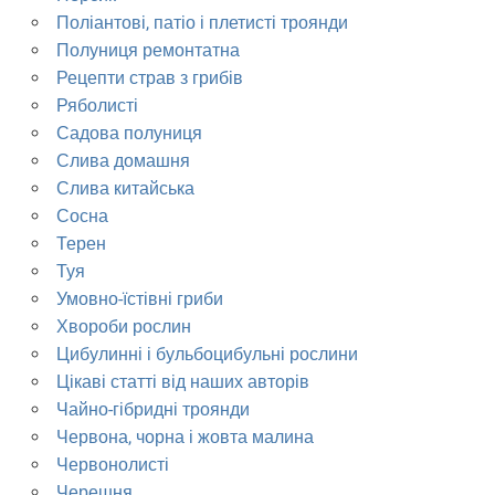
Поліантові, патіо і плетисті троянди
Полуниця ремонтатна
Рецепти страв з грибів
Ряболисті
Садова полуниця
Слива домашня
Слива китайська
Сосна
Терен
Туя
Умовно-їстівні гриби
Хвороби рослин
Цибулинні і бульбоцибульні рослини
Цікаві статті від наших авторів
Чайно-гібридні троянди
Червона, чорна і жовта малина
Червонолисті
Черешня