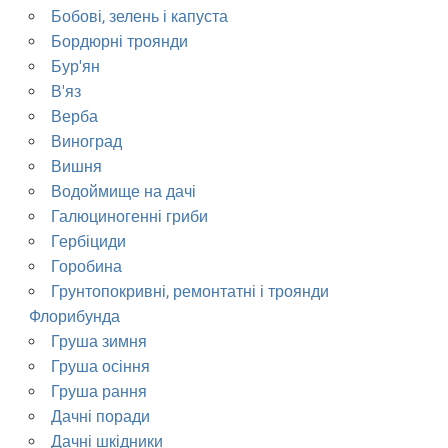
Бобові, зелень і капуста
Бордюрні троянди
Бур'ян
В'яз
Верба
Виноград
Вишня
Водоймище на дачі
Галюциногенні гриби
Гербіциди
Горобина
Грунтопокривні, ремонтатні і троянди
Флорибунда
Груша зимня
Груша осіння
Груша рання
Дачні поради
Дачні шкідники