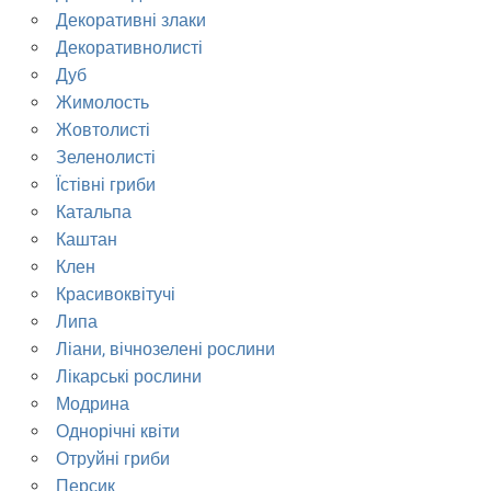
Декоративні злаки
Декоративнолисті
Дуб
Жимолость
Жовтолисті
Зеленолисті
Їстівні гриби
Катальпа
Каштан
Клен
Красивоквітучі
Липа
Ліани, вічнозелені рослини
Лікарські рослини
Модрина
Однорічні квіти
Отруйні гриби
Персик