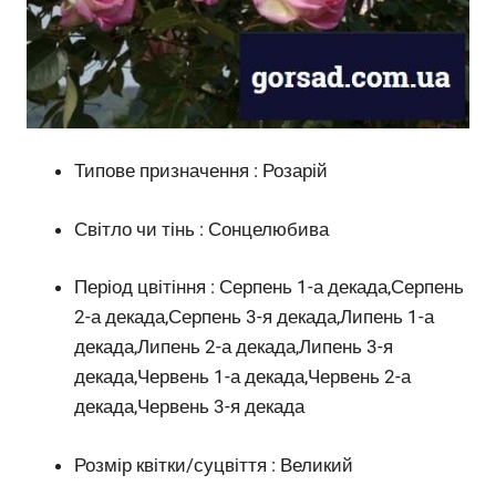
Типове призначення : Розарій
Світло чи тінь : Сонцелюбива
Період цвітіння : Серпень 1-а декада,Серпень
2-а декада,Серпень 3-я декада,Липень 1-а
декада,Липень 2-а декада,Липень 3-я
декада,Червень 1-а декада,Червень 2-а
декада,Червень 3-я декада
Розмір квітки/суцвіття : Великий