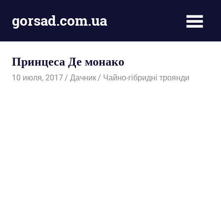
Пропустить
gorsad.com.ua
и
перейти
Дача,
к
сад
содержимому
Принцеса Де монако
і
город
10 июля, 2017
Дачник
Чайно-гібридні троянди