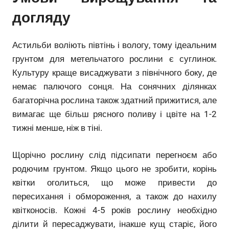
догляду
Астильби воліють півтінь і вологу, тому ідеальним
грунтом для метельчатого рослини є суглинок.
Культуру краще висаджувати з північного боку, де
немає палючого сонця. На сонячних ділянках
багаторічна рослина також здатний прижитися, але
вимагає ще більш рясного поливу і цвіте на 1-2
тижні менше, ніж в тіні.
Щорічно рослину слід підсипати перегноєм або
родючим грунтом. Якщо цього не зробити, корінь
квітки оголиться, що може привести до
пересихання і обмороження, а також до нахилу
квітконосів. Кожні 4-5 років рослину необхідно
ділити й пересаджувати, інакше кущ старіє, його