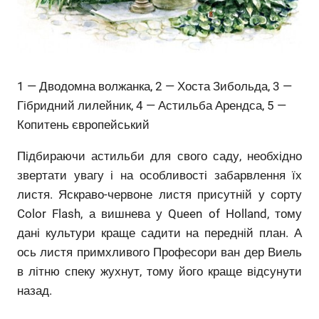
1 — Дводомна волжанка, 2 — Хоста Зибольда, 3 —
Гібридний лилейник, 4 — Астильба Арендса, 5 —
Копитень європейський
Підбираючи астильби для свого саду, необхідно
звертати увагу і на особливості забарвлення їх
листя. Яскраво-червоне листя присутній у сорту
Color Flash, а вишнева у Queen of Holland, тому
дані культури краще садити на передній план. А
ось листя примхливого Професори ван дер Виель
в літню спеку жухнут, тому його краще відсунути
назад.