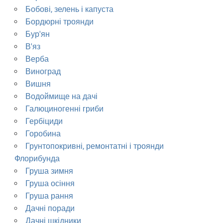
Бобові, зелень і капуста
Бордюрні троянди
Бур'ян
В'яз
Верба
Виноград
Вишня
Водоймище на дачі
Галюциногенні гриби
Гербіциди
Горобина
Грунтопокривні, ремонтатні і троянди
Флорибунда
Груша зимня
Груша осіння
Груша рання
Дачні поради
Дачні шкідники