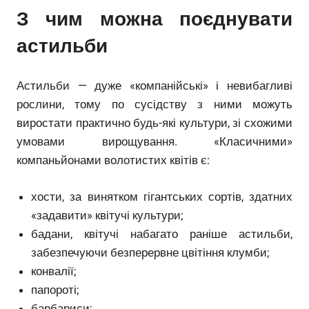
З чим можна поєднувати
астильби
Астильби — дуже «компанійські» і невибагливі
рослини, тому по сусідству з ними можуть
виростати практично будь-які культури, зі схожими
умовами вирощування. «Класичними»
компаньйонами волотистих квітів є:
хости, за винятком гігантських сортів, здатних
«задавити» квітучі культури;
бадани, квітучі набагато раніше астильби,
забезпечуючи безперервне цвітіння клумби;
конвалії;
папороті;
барбариси;