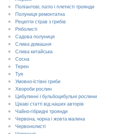
Поліантові, патіо і плетисті троянди
Полуниця ремонтатна
Рецепти страв з грибів
Ряболисті
Садова полуниця
Слива домашня
Слива китайська
Сосна
Терен
Туя
Умовно-їстівні гриби
Хвороби рослин
Цибулинні і бульбоцибульні рослини
Цікаві статті від наших авторів
Чайно-гібридні троянди
Червона, чорна і жовта малина
Червонолисті
Черешня