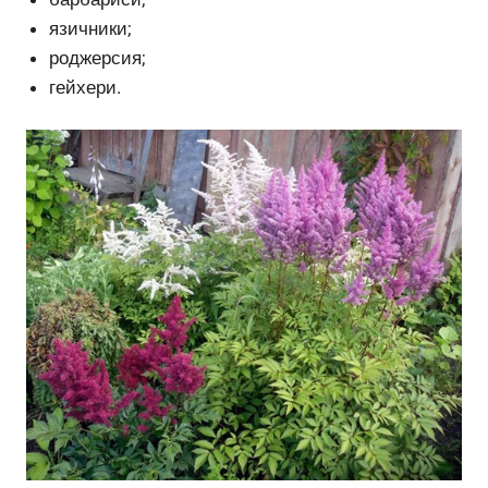
язичники;
роджерсия;
гейхери.