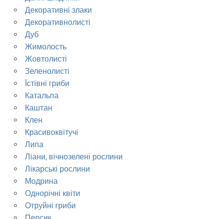
Декоративні злаки
Декоративнолисті
Дуб
Жимолость
Жовтолисті
Зеленолисті
Їстівні гриби
Катальпа
Каштан
Клен
Красивоквітучі
Липа
Ліани, вічнозелені рослини
Лікарські рослини
Модрина
Однорічні квіти
Отруйні гриби
Персик