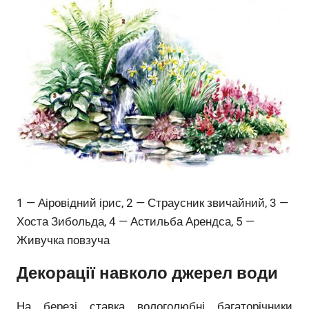
1 — Аіровідний ірис, 2 — Страусник звичайний, 3 —
Хоста Зибольда, 4 — Астильба Арендса, 5 —
Живучка повзуча
Декорації навколо джерел води
На березі ставка вологолюбні багаторічники