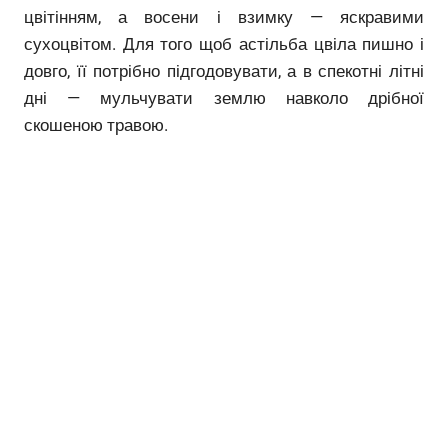
цвітінням, а восени і взимку — яскравими
сухоцвітом. Для того щоб астільба цвіла пишно і
довго, її потрібно підгодовувати, а в спекотні літні
дні — мульчувати землю навколо дрібної
скошеною травою.