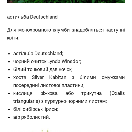
астильба Deutschland
Для монохромного клумби знадобляться наступні
квіти:
астільба Deutschland;
чорний очиток Lynda Winsdor;
білий точковий дзвіночок;
хоста Silver Kabitan з білими смужками
посередині листової пластини;
кислиця ріжкова або трикутна (Oxalis
triangularis) з пурпурно-чорними листям;
білі сибірські іриси;
аїр ряболистий.