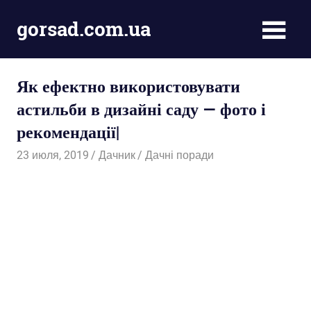
Пропустить
gorsad.com.ua
и
перейти
Дача,
к
сад
содержимому
Як ефектно використовувати
і
город
астильби в дизайні саду — фото і
рекомендації|
23 июля, 2019
Дачник
Дачні поради