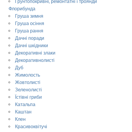
Грунтопокривні, ремонтатні і троянди
Флорибунда
Груша зимня
Груша осіння
Груша рання
Дачні поради
Дачні шкідники
Декоративні злаки
Декоративнолисті
Дуб
Жимолость
Жовтолисті
Зеленолисті
Їстівні гриби
Катальпа
Каштан
Клен
Красивоквітучі