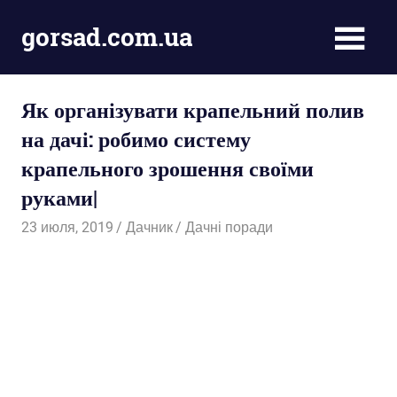
Пропустить
gorsad.com.ua
и
перейти
Дача,
к
сад
содержимому
Як організувати крапельний полив
і
город
на дачі: робимо систему
крапельного зрошення своїми
руками|
23 июля, 2019
Дачник
Дачні поради