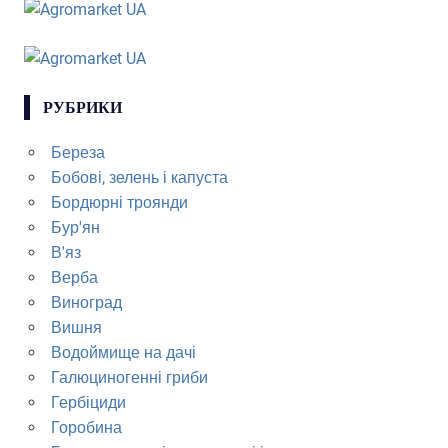
РУБРИКИ
Береза
Бобові, зелень і капуста
Бордюрні троянди
Бур'ян
В'яз
Верба
Виноград
Вишня
Водоймище на дачі
Галюциногенні гриби
Гербіциди
Горобина