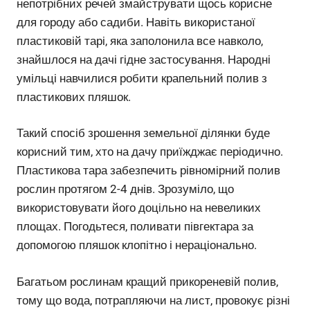
непотрібних речей змайструвати щось корисне
для городу або садиби. Навіть використаної
пластиковій тарі, яка заполонила все навколо,
знайшлося на дачі гідне застосування. Народні
умільці навчилися робити крапельний полив з
пластикових пляшок.
Такий спосіб зрошення земельної ділянки буде
корисний тим, хто на дачу приїжджає періодично.
Пластикова тара забезпечить рівномірний полив
рослин протягом 2-4 днів. Зрозуміло, що
використовувати його доцільно на невеликих
площах. Погодьтеся, поливати півгектара за
допомогою пляшок клопітно і нераціонально.
Багатьом рослинам кращий прикореневій полив,
тому що вода, потрапляючи на лист, провокує різні