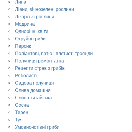
Липа
Ліани, вічнозелені рослини
Лікарські рослини
Модрина
Однорічні квіти
Отруйні гриби
Персик
Поліантові, патіо і плетисті троянди
Полуниця ремонтатна
Рецепти страв з грибів
Ряболисті
Садова полуниця
Слива домашня
Слива китайська
Сосна
Терен
Туя
Умовно-їстівні гриби