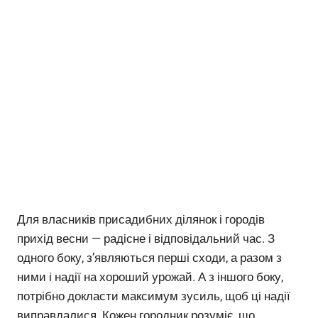
Для власників присадибних ділянок і городів
прихід весни — радісне і відповідальний час. З
одного боку, з’являються перші сходи, а разом з
ними і надії на хороший урожай. А з іншого боку,
потрібно докласти максимум зусиль, щоб ці надії
виправдалися. Кожен городник розуміє, що