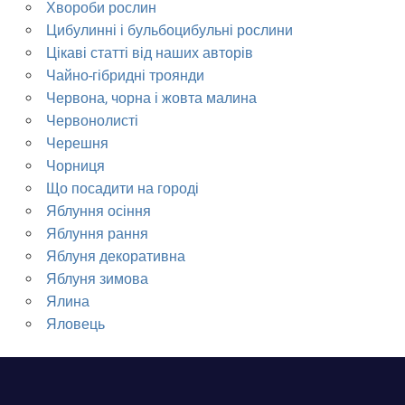
Хвороби рослин
Цибулинні і бульбоцибульні рослини
Цікаві статті від наших авторів
Чайно-гібридні троянди
Червона, чорна і жовта малина
Червонолисті
Черешня
Чорниця
Що посадити на городі
Яблуння осіння
Яблуння рання
Яблуня декоративна
Яблуня зимова
Ялина
Яловець