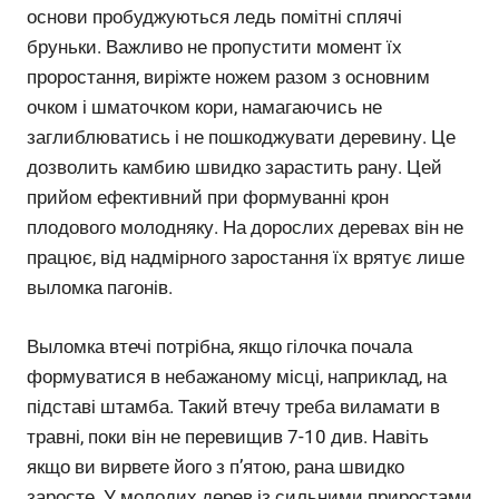
основи пробуджуються ледь помітні сплячі
бруньки. Важливо не пропустити момент їх
проростання, виріжте ножем разом з основним
очком і шматочком кори, намагаючись не
заглиблюватись і не пошкоджувати деревину. Це
дозволить камбию швидко зарастить рану. Цей
прийом ефективний при формуванні крон
плодового молодняку. На дорослих деревах він не
працює, від надмірного заростання їх врятує лише
выломка пагонів.
Выломка втечі потрібна, якщо гілочка почала
формуватися в небажаному місці, наприклад, на
підставі штамба. Такий втечу треба виламати в
травні, поки він не перевищив 7-10 див. Навіть
якщо ви вирвете його з п’ятою, рана швидко
заросте. У молодих дерев із сильними приростами