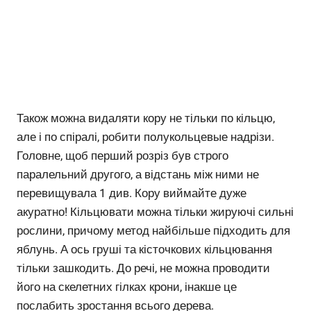
Також можна видаляти кору не тільки по кільцю,
але і по спіралі, робити полукольцевые надрізи.
Головне, щоб перший розріз був строго
паралельний другого, а відстань між ними не
перевищувала 1 див. Кору виймайте дуже
акуратно! Кільцювати можна тільки жируючі сильні
рослини, причому метод найбільше підходить для
яблунь. А ось груші та кісточкових кільцювання
тільки зашкодить. До речі, не можна проводити
його на скелетних гілках крони, інакше це
послабить зростання всього дерева.