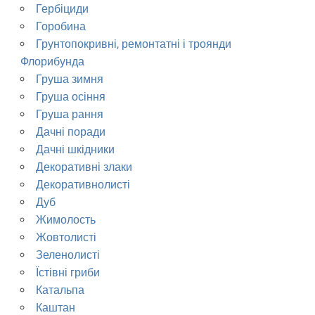
Гербіциди
Горобина
Грунтопокривні, ремонтатні і троянди
Флорибунда
Груша зимня
Груша осіння
Груша рання
Дачні поради
Дачні шкідники
Декоративні злаки
Декоративнолисті
Дуб
Жимолость
Жовтолисті
Зеленолисті
Їстівні гриби
Катальпа
Каштан