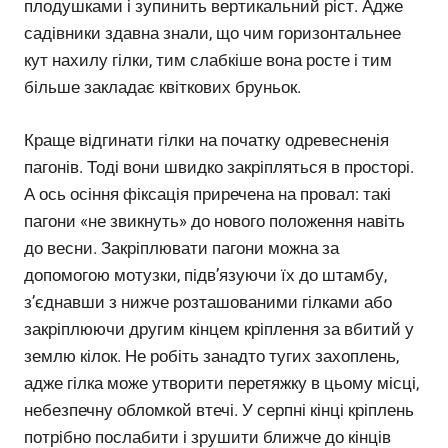
плодушками і зупинить вертикальний ріст. Адже
садівники здавна знали, що чим горизонтальнее
кут нахилу гілки, тим слабкіше вона росте і тим
більше закладає квіткових бруньок.
Краще відгинати гілки на початку одревесненія
пагонів. Тоді вони швидко закріпляться в просторі.
А ось осіння фіксація приречена на провал: такі
пагони «не звикнуть» до нового положення навіть
до весни. Закріплювати пагони можна за
допомогою мотузки, підв’язуючи їх до штамбу,
з’єднавши з нижче розташованими гілками або
закріплюючи другим кінцем кріплення за вбитий у
землю кілок. Не робіть занадто тугих захоплень,
адже гілка може утворити перетяжку в цьому місці,
небезпечну обломкой втечі. У серпні кінці кріплень
потрібно послабити і зрушити ближче до кінців