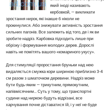
який іноді називають
кербовкой, — викликати
зростання нирок, які інакше б ніколи не
прокинулися. Або знижувати активність зростання
сильних пагонів. Все залежить від того, де і як ви
зробите надріз. Карбовка підходить лише при
обрізку і формування молодих дерев. Дорослі
навіть не помітять вашого «комариного укусу».
Для стимуляції проростання бруньки над нею
видаляється смужка кори шириною приблизно 3-4
см разом з шматочком деревини. Надріз може
бути будь-яким — трикутним, прямокутним,
напівмісячним… Суть у тому, що транспортні
судини над ниркою будуть відрізані, все
харчування почне діставатися їй, і у неї не буде