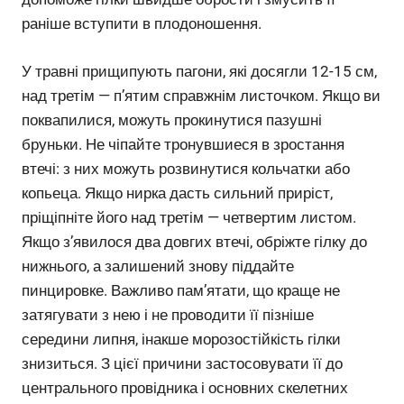
раніше вступити в плодоношення.
У травні прищипують пагони, які досягли 12-15 см,
над третім — п’ятим справжнім листочком. Якщо ви
поквапилися, можуть прокинутися пазушні
бруньки. Не чіпайте тронувшиеся в зростання
втечі: з них можуть розвинутися кольчатки або
копьеца. Якщо нирка дасть сильний приріст,
пріщіпніте його над третім — четвертим листом.
Якщо з’явилося два довгих втечі, обріжте гілку до
нижнього, а залишений знову піддайте
пинцировке. Важливо пам’ятати, що краще не
затягувати з нею і не проводити її пізніше
середини липня, інакше морозостійкість гілки
знизиться. З цієї причини застосовувати її до
центрального провідника і основних скелетних