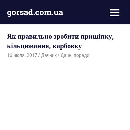
Пропустить
gorsad.com.ua
и
перейти
Дача,
к
сад
содержимому
Як правильно зробити прищіпку,
і
город
кільцювання, карбовку
16 июля, 2017
Дачник
Дачні поради