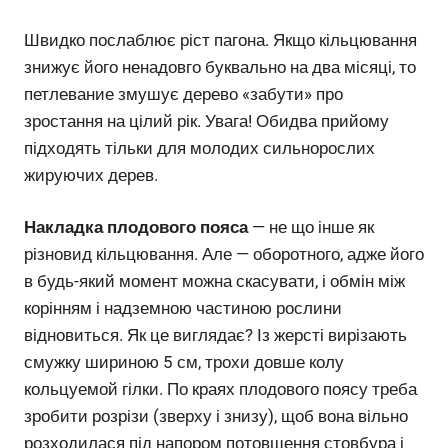
Швидко послаблює ріст пагона. Якщо кільцювання
знижує його ненадовго буквально на два місяці, то
петлевание змушує дерево «забути» про
зростання на цілий рік. Увага! Обидва прийому
підходять тільки для молодих сильнорослих
жируючих дерев.
Накладка плодового пояса
— не що інше як
різновид кільцювання. Але — оборотного, адже його
в будь-який момент можна скасувати, і обмін між
корінням і надземною частиною рослини
відновиться. Як це виглядає? Із жерсті вирізають
смужку шириною 5 см, трохи довше колу
кольцуемой гілки. По краях плодового поясу треба
зробити розрізи (зверху і знизу), щоб вона вільно
розходилася під напором потовщення стовбура і