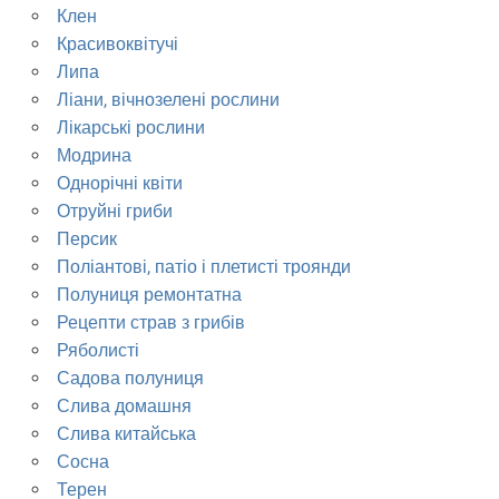
Клен
Красивоквітучі
Липа
Ліани, вічнозелені рослини
Лікарські рослини
Модрина
Однорічні квіти
Отруйні гриби
Персик
Поліантові, патіо і плетисті троянди
Полуниця ремонтатна
Рецепти страв з грибів
Ряболисті
Садова полуниця
Слива домашня
Слива китайська
Сосна
Терен