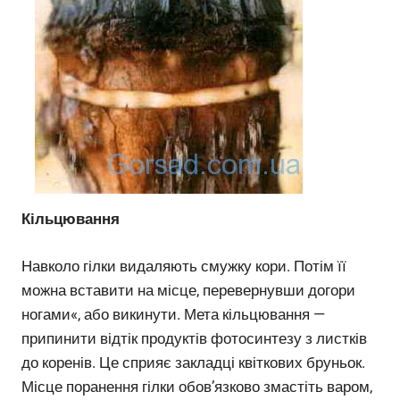
Кільцювання
Навколо гілки видаляють смужку кори. Потім її
можна вставити на місце, перевернувши догори
ногами«, або викинути. Мета кільцювання —
припинити відтік продуктів фотосинтезу з листків
до коренів. Це сприяє закладці квіткових бруньок.
Місце поранення гілки обов’язково змастіть варом,