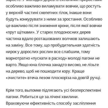
особливо важливо виламувати вовчки, що ростуть
у верхній частині скелетних гілок, інакше вони
будуть конкурувати з ними за зростання. Особливо
це важливо після зниження крони, після якої вовчки
«прут щітками». У старих плодоносних дерев
частина вдало розташованих волчков залишають
на заміну. Все тому, що пробудительная здатність
нирок у дорослих рослин все слабшим, тому
марнотратно «пускати в расход» молоді пагони не
варто. Якщо юна гілочка занадто високо, не лізьте
на дерево, щоб не пошкодити кору. Краще
«зчистите» втеча лезом плоскоріза на довгій ручці.
Крім того, выломке підлягають усі безперспективні
пагони. Робиться це за лічені хвилини.
Враховуючи ефективність способу засліплення