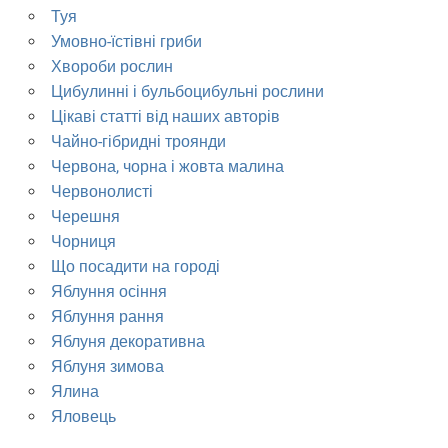
Туя
Умовно-їстівні гриби
Хвороби рослин
Цибулинні і бульбоцибульні рослини
Цікаві статті від наших авторів
Чайно-гібридні троянди
Червона, чорна і жовта малина
Червонолисті
Черешня
Чорниця
Що посадити на городі
Яблуння осіння
Яблуння рання
Яблуня декоративна
Яблуня зимова
Ялина
Яловець