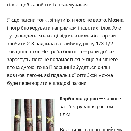
гілок, щоб запобігти їх травмування.
Якщо пагони тонкі, зігнути їх нічого не варто. Можна
і потрібно керувати напрямком і товстих гілок. Але
тут доведеться в місці відгин з нижньої сторони
зробити 2-3 надпила на глибину, рівну 1/3-1/2
товщини гілки. Не треба боятися — рани добре
заростуть, гілка не поламається. Якщо ви зігнете
втеча дугою, то на її вершині збудяться сильні
вовчкові пагони, які подальшої отгибкой можна
буде перетворити в плодові пагони.
Карбовка дерев
— чарівне
засіб керування ростом
гілки
Властивість цього прийому,