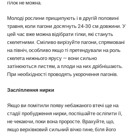
гілок не можна.
Молоді рослини прищипують і в другій половині
травня, коли пагони досягнуть 24-30 см довжини. У
цей час вже можна відібрати гілки, які стануть
скелетними. Сміливо вирізуйте пагони, спрямовані
на північ, особливо якщо ті претендували на роль
скелета нижнього ярусу — вони сильно
затінюються листям, а плоди на них дрібнішають.
При необхідності проводять укорочення пагонів.
Засліплення нирки
Якщо ви помітили появу небажаного втечі ще на
стадії пробудження нирки, поспішайте осліпити її,
не чекаючи, поки вона проросте. Врахуйте, що,
якщо верхівковий сильний вічко гине, біля його