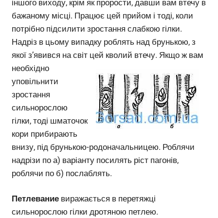
іншого виходу, крім як прорости, давши вам втечу в
бажаному місці. Працює цей прийом і тоді, коли
потрібно підсилити зростання слабкою гілки.
Надріз в цьому випадку роблять над брунькою, з
якої з’явився на світ цей кволий втечу.
Якщо ж вам
необхідно
уповільнити
зростання
сильнорослою
гілки, тоді шматочок
кори прибирають
внизу, під брунькою-родоначальницею. Роблячи
надрізи по а) варіанту посилять ріст пагонів,
роблячи по б) послаблять.
Петлевание
виражається в перетяжці
сильнорослою гілки дротяною петлею.