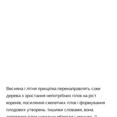
Весняна і літня прищіпка перенаправлять соки
дерева з зростання непотрібних гілок на ріст
коренів, посилення скелетних гілок і формування
плодових утворень. Іншими словами, вона
допоможе гілки швидше обрости і змусить її