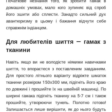
Початкове незнання того, як зробити гамак в
домашніх умовах, мало кого зупиняє від спроб
його зшити або сплести. Занадто сильний дух
авантюризму в цьому і бажання відчути себе
справжнім індіанцем.
Для любителів шиття — гамак з
тканини
Навіть якщо ви не володієте ніякими навичками
шиття, то впораєтеся з поставленим завданням.
Для простого літнього варіанту відріжте шматок
тканини розміром 150х300 мм, підігніть його краю
по довжині і прошийте їх на швейній машинці. По
ширині гамака підігніть тканину на 5-7 см і також
прошийте, утворюючи тунель. Полотно готово!
Залишається лише вирішити, як до нього будуть