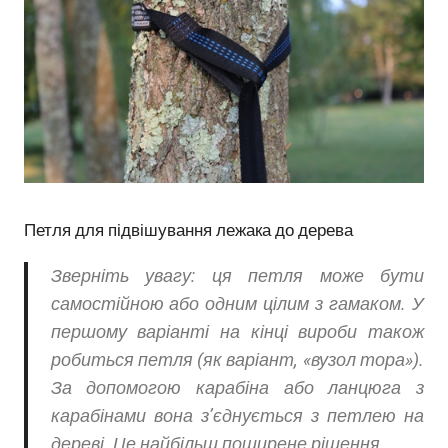
Петля для підвішування лежака до дерева
Зверніть увагу: ця петля може бути
самостійною або одним цілим з гамаком. У
першому варіанті на кінці вироби також
робиться петля (як варіант, «вузол тора»).
За допомогою карабіна або ланцюга з
карабінами вона з’єднується з петлею на
дереві. Це найбільш поширене рішення.