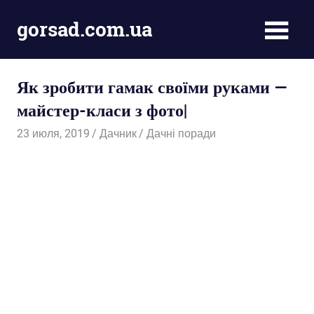
Пропустить
gorsad.com.ua
и
перейти
Дача,
к
сад
содержимому
Як зробити гамак своїми руками —
і
город
майстер-класи з фото|
23 июля, 2019
Дачник
Дачні поради