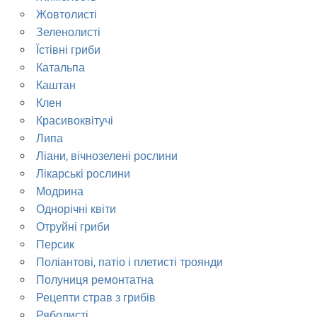
Жовтолисті
Зеленолисті
Їстівні гриби
Катальпа
Каштан
Клен
Красивоквітучі
Липа
Ліани, вічнозелені рослини
Лікарські рослини
Модрина
Однорічні квіти
Отруйні гриби
Персик
Поліантові, патіо і плетисті троянди
Полуниця ремонтатна
Рецепти страв з грибів
Ряболисті