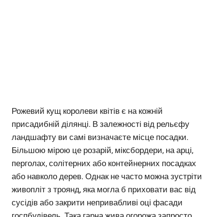
Рожевий кущ королеви квітів є на кожній
присадибній ділянці. В залежності від рельєфу
ландшафту ви самі визначаєте місце посадки.
Більшою мірою це розарій, міксбордери, на арці,
перголах, солітерних або контейнерних посадках
або навколо дерев. Однак не часто можна зустріти
живопліт з троянд, яка могла б приховати вас від
сусідів або закрити непривабливі оці фасади
госпбудівель.
Така гарна жива огорожа запросто