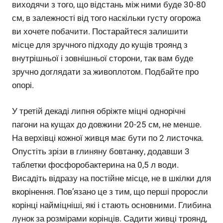
виходячи з того, що відстань між ними буде 30-80
см, в залежності від того наскільки густу огорожа
ви хочете побачити. Постарайтеся залишити
місце для зручного підходу до кущів троянд з
внутрішньої і зовнішньої сторони, так вам буде
зручно доглядати за живоплотом. Подбайте про
опорі.
У третій декаді липня обріжте міцні однорічні
пагони на кущах до довжини 20-25 см, не менше.
На верхівці кожної живця має бути по 2 листочка.
Опустіть зрізи в глиняну бовтанку, додавши 3
таблетки фосфоробактерина на 0,5 л води.
Висадіть відразу на постійне місце, не в шкілки для
вкорінення. Пов’язано це з тим, що перші проросли
корінці найміцніші, які і стають основними. Глибина
лунок за розмірами корінців. Садити живці троянд,