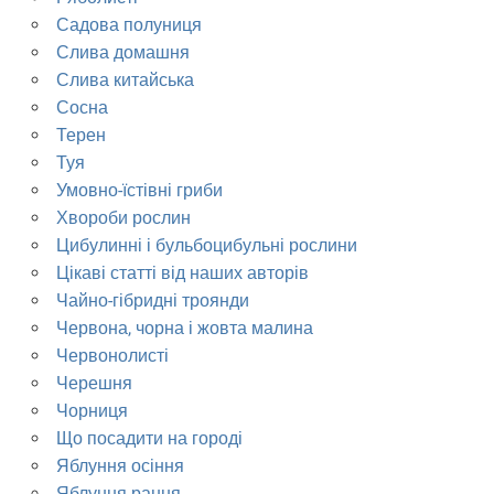
Садова полуниця
Слива домашня
Слива китайська
Сосна
Терен
Туя
Умовно-їстівні гриби
Хвороби рослин
Цибулинні і бульбоцибульні рослини
Цікаві статті від наших авторів
Чайно-гібридні троянди
Червона, чорна і жовта малина
Червонолисті
Черешня
Чорниця
Що посадити на городі
Яблуння осіння
Яблуння рання