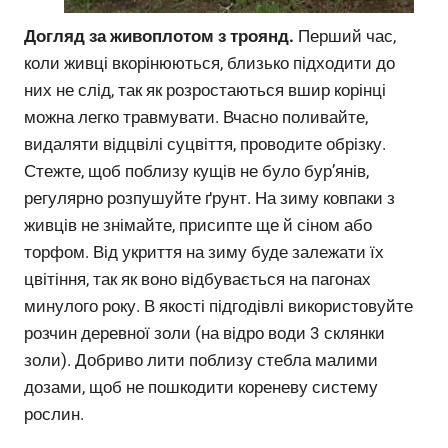
Догляд за живоплотом з троянд.
Перший час,
коли живці вкорінюються, близько підходити до
них не слід, так як розростаються вшир корінці
можна легко травмувати. Вчасно поливайте,
видаляти відцвілі суцвіття, проводите обрізку.
Стежте, щоб поблизу кущів не було бур’янів,
регулярно розпушуйте ґрунт. На зиму ковпаки з
живців не знімайте, присипте ще й сіном або
торфом. Від укриття на зиму буде залежати їх
цвітіння, так як воно відбувається на пагонах
минулого року. В якості підгодівлі використовуйте
розчин деревної золи (на відро води 3 склянки
золи). Добриво лити поблизу стебла малими
дозами, щоб не пошкодити кореневу систему
рослин.