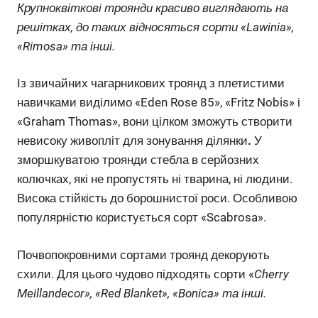
Крупноквіткові троянди красиво виглядають на
решітках, до таких відносяться сорти «Lawinia»,
«Rimosa» та інші.
Із звичайних чагарникових троянд з плетистими
навичками виділимо «Eden Rose 85», «Fritz Nobis» і
«Graham Thomas», вони цілком зможуть створити
невисоку живопліт для зонування ділянки
.
У
зморшкуватою троянди стебла в серйозних
колючках, які не пропустять ні тварина, ні людини.
Висока стійкість до борошнистої роси. Особливою
популярністю користується сорт «Scabrosa».
Почвопокровними сортами троянд декорують
схили. Для цього чудово підходять сорти «
Cherry
Meillandecor», «Red Blanket», «Bonica» та інші.