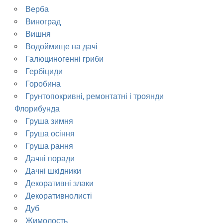
Верба
Виноград
Вишня
Водоймище на дачі
Галюциногенні гриби
Гербіциди
Горобина
Грунтопокривні, ремонтатні і троянди
Флорибунда
Груша зимня
Груша осіння
Груша рання
Дачні поради
Дачні шкідники
Декоративні злаки
Декоративнолисті
Дуб
Жимолость