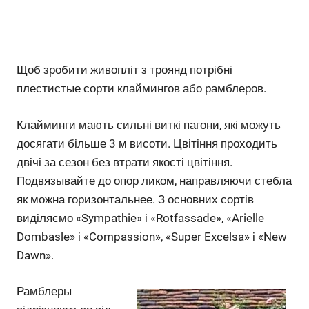
Щоб зробити живопліт з троянд потрібні
плестистые сорти клаймингов або рамблеров.
Клайминги мають сильні виткі пагони, які можуть
досягати більше 3 м висоти. Цвітіння проходить
двічі за сезон без втрати якості цвітіння.
Подвязывайте до опор ликом, направляючи стебла
як можна горизонтальнее. З основних сортів
виділяємо «Sympathie» і «Rotfassade», «Arielle
Dombasle» і «Compassion», «Super Excelsa» і «New
Dawn».
Рамблеры