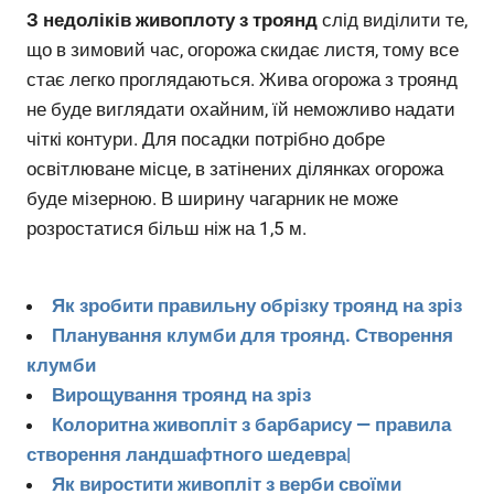
З недоліків живоплоту з троянд
слід виділити те,
що в зимовий час, огорожа скидає листя, тому все
стає легко проглядаються. Жива огорожа з троянд
не буде виглядати охайним, їй неможливо надати
чіткі контури. Для посадки потрібно добре
освітлюване місце, в затінених ділянках огорожа
буде мізерною. В ширину чагарник не може
розростатися більш ніж на 1,5 м.
Як зробити правильну обрізку троянд на зріз
Планування клумби для троянд. Створення
клумби
Вирощування троянд на зріз
Колоритна живопліт з барбарису — правила
створення ландшафтного шедевра|
Як виростити живопліт з верби своїми