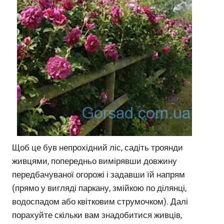
Щоб це був непрохідний ліс, садіть троянди
живцями, попередньо вимірявши довжину
передбачуваної огорожі і задавши їй напрям
(прямо у вигляді паркану, змійкою по ділянці,
водоспадом або квітковим струмочком). Далі
порахуйте скільки вам знадобитися живців,