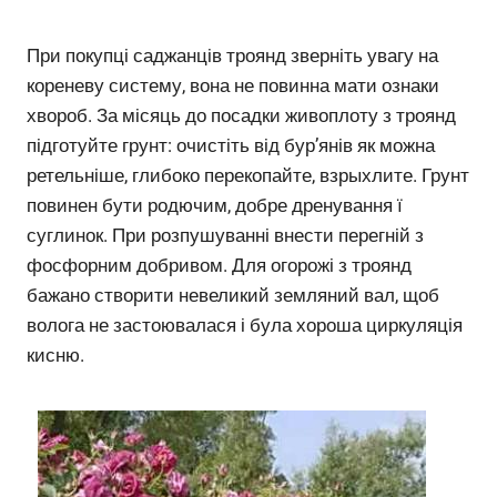
При покупці саджанців троянд зверніть увагу на
кореневу систему, вона не повинна мати ознаки
хвороб. За місяць до посадки живоплоту з троянд
підготуйте грунт: очистіть від бур’янів як можна
ретельніше, глибоко перекопайте, взрыхлите. Грунт
повинен бути родючим, добре дренування ї
суглинок. При розпушуванні внести перегній з
фосфорним добривом. Для огорожі з троянд
бажано створити невеликий земляний вал, щоб
волога не застоювалася і була хороша циркуляція
кисню.