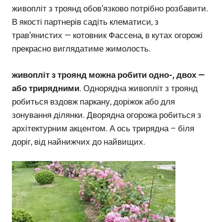
живопліт з троянд обов’язково потрібно розбавити.
В якості партнерів садіть клематиси, з
трав’янистих — котовник Фассена, в кутах огорожі
прекрасно виглядатиме жимолость.
живопліт з троянд можна робити одно-, двох —
або трирядними
. Однорядна живопліт з троянд
робиться вздовж паркану, доріжок або для
зонування ділянки. Дворядна огорожа робиться з
архітектурним акцентом. А ось трирядна – біля
доріг, від найнижчих до найвищих.