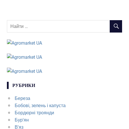
РУБРИКИ
Береза
Бобові, зелень і капуста
Бордюрні троянди
Бур'ян
В'яз