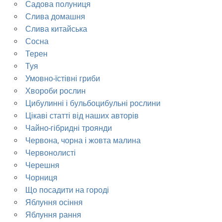
Садова полуниця
Слива домашня
Слива китайська
Сосна
Терен
Туя
Умовно-їстівні гриби
Хвороби рослин
Цибулинні і бульбоцибульні рослини
Цікаві статті від наших авторів
Чайно-гібридні троянди
Червона, чорна і жовта малина
Червонолисті
Черешня
Чорниця
Що посадити на городі
Яблуння осіння
Яблуння рання