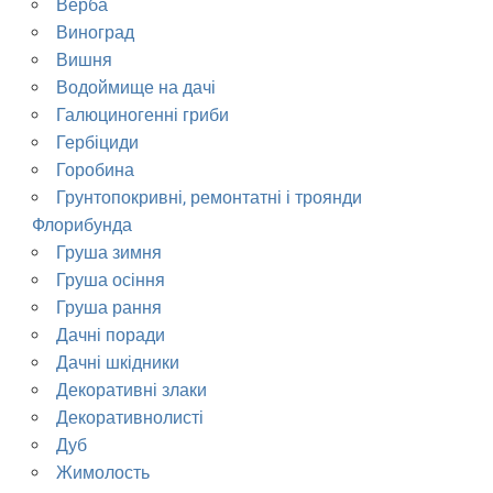
Верба
Виноград
Вишня
Водоймище на дачі
Галюциногенні гриби
Гербіциди
Горобина
Грунтопокривні, ремонтатні і троянди
Флорибунда
Груша зимня
Груша осіння
Груша рання
Дачні поради
Дачні шкідники
Декоративні злаки
Декоративнолисті
Дуб
Жимолость