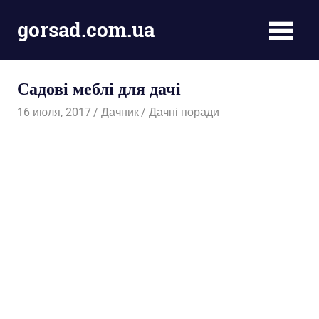
Пропустить
gorsad.com.ua
и
перейти
Дача,
к
сад
содержимому
Садові меблі для дачі
і
город
16 июля, 2017
Дачник
Дачні поради