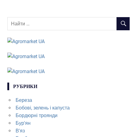
РУБРИКИ
Береза
Бобові, зелень і капуста
Бордюрні троянди
Бур'ян
В'яз