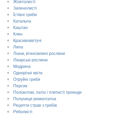
Жовтолисті
Зеленолисті
Їстівні гриби
Катальпа
Каштан
Клен
Красивоквітучі
Липа
Ліани, вічнозелені рослини
Лікарські рослини
Модрина
Однорічні квіти
Отруйні гриби
Персик
Поліантові, патіо і плетисті троянди
Полуниця ремонтатна
Рецепти страв з грибів
Ряболисті