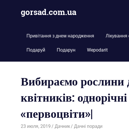
Пропустить
gorsad.com.ua
и
перейти
Дача,
к
сад
содержимому
і
Привітання з днем народження
Лікування
город
Подаруй
Подарун
Wepodarit
Вибираємо рослини 
квітників: однорічні
«первоцвіти»|
23 июля, 2019
Дачник
Дачні поради