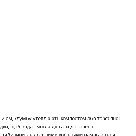
а 2 см, клумбу утеплюють компостом або торф’яної
дки, щоб вода змогла дістати до коренів
ня цибулини з відрослими корінцями намагаються