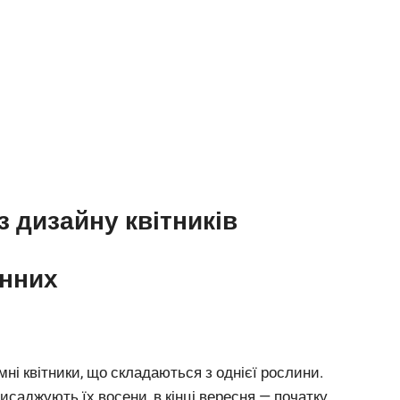
з дизайну квітників
инних
ні квітники, що складаються з однієї рослини.
саджують їх восени, в кінці вересня — початку