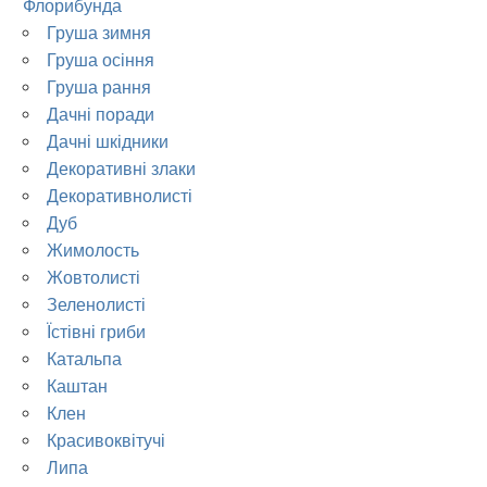
Флорибунда
Груша зимня
Груша осіння
Груша рання
Дачні поради
Дачні шкідники
Декоративні злаки
Декоративнолисті
Дуб
Жимолость
Жовтолисті
Зеленолисті
Їстівні гриби
Катальпа
Каштан
Клен
Красивоквітучі
Липа