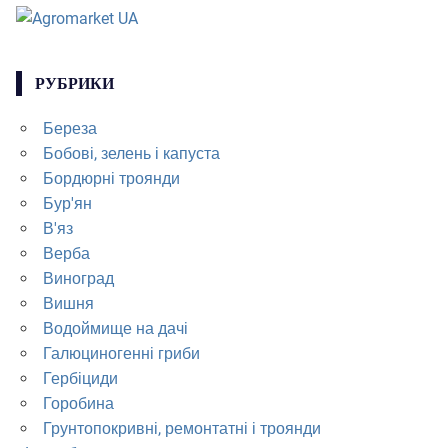
РУБРИКИ
Береза
Бобові, зелень і капуста
Бордюрні троянди
Бур'ян
В'яз
Верба
Виноград
Вишня
Водоймище на дачі
Галюциногенні гриби
Гербіциди
Горобина
Грунтопокривні, ремонтатні і троянди