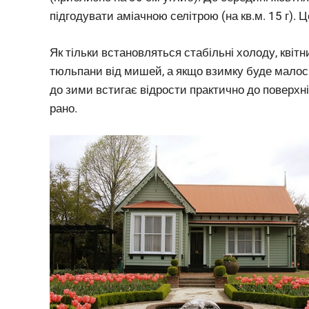
підгодувати аміачною селітрою (на кв.м. 15 г).
Як тільки встановляться стабільні холоду, кві
тюльпани від мишей, а якщо взимку буде малосн
до зими встигає відрости практично до поверхн
рано.