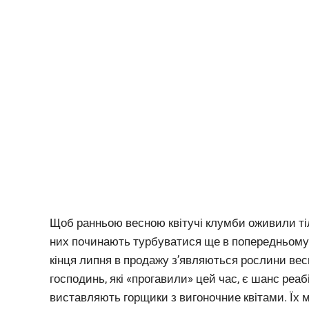
Щоб ранньою весною квітучі клумби оживили ті
них починають турбуватися ще в попередньому роц
кінця липня в продажу з’являються рослини весня
господинь, які «прогавили» цей час, є шанс реабі
виставляють горщики з вигоночние квітами. Їх м