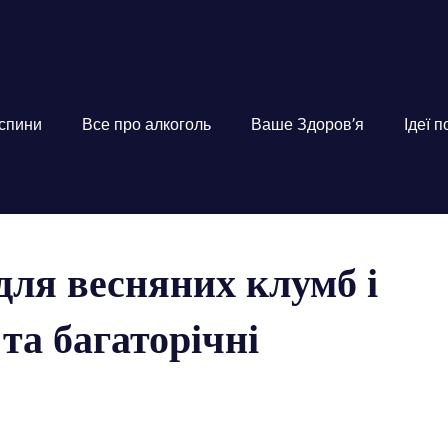
 спини
Все про алкоголь
Ваше Здоров’я
Ідеї 
для весняних клумб і
 та багаторічні