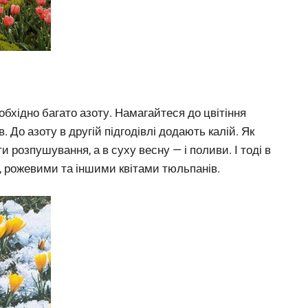
бхідно багато азоту. Намагайтеся до цвітіння
в. До азоту в другій підгодівлі додають калій. Як
и розпушування, а в суху весну — і поливи. І тоді в
, рожевими та іншими квітами тюльпанів.