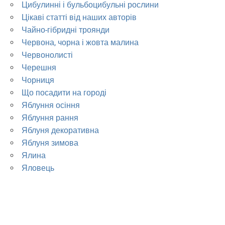
Цибулинні і бульбоцибульні рослини
Цікаві статті від наших авторів
Чайно-гібридні троянди
Червона, чорна і жовта малина
Червонолисті
Черешня
Чорниця
Що посадити на городі
Яблуння осіння
Яблуння рання
Яблуня декоративна
Яблуня зимова
Ялина
Яловець