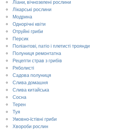
Ліани, вічнозелені рослини
Лікарські рослини
Модрина
Однорічні квіти
Отруйні гриби
Персик
Поліантові, патіо і плетисті троянди
Полуниця ремонтатна
Рецепти страв з грибів
Ряболисті
Садова полуниця
Слива домашня
Слива китайська
Сосна
Терен
Туя
Умовно-їстівні гриби
Хвороби рослин