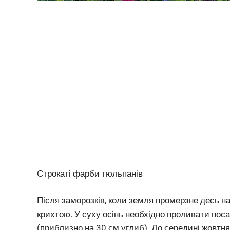
Строкаті фарби тюльпанів
Після заморозків, коли земля промерзне десь н
крихтою. У суху осінь необхідно проливати поса
(приблизно на 30 см углиб). До середині жовт