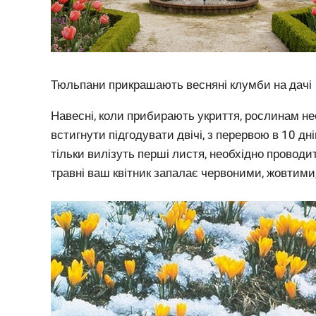
Тюльпани прикрашають весняні клумби на дачі
Навесні, коли прибирають укриття, рослинам нео
встигнути підгодувати двічі, з перервою в 10 дні
тільки вилізуть перші листя, необхідно проводит
травні ваш квітник запалає червоними, жовтими