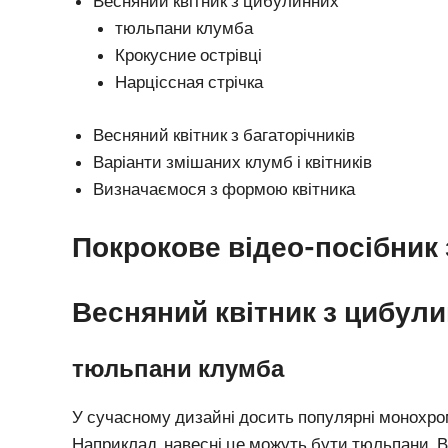
Весняний квітник з цибулинних
тюльпани клумба
Крокусние острівці
Нарціссная стрічка
Весняний квітник з багаторічників
Варіанти змішаних клумб і квітників
Визначаємося з формою квітника
Покрокове відео-посібник 
Весняний квітник з цибул
тюльпани клумба
У сучасному дизайні досить популярні монохром
Наприклад, навесні це можуть бути тюльпани. Ви