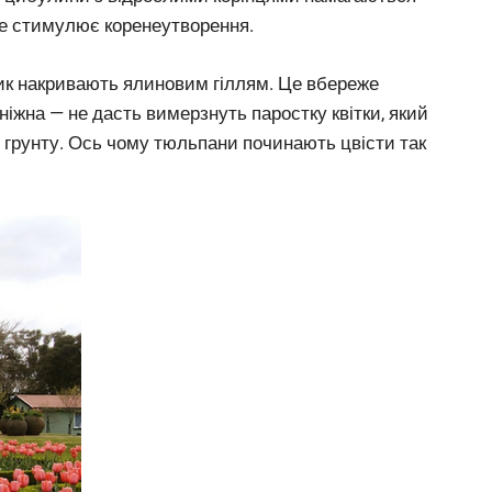
 Це стимулює коренеутворення.
тник накривають ялиновим гіллям. Це вбереже
іжна — не дасть вимерзнуть паростку квітки, який
і грунту. Ось чому тюльпани починають цвісти так