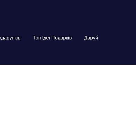
подарунків
Топ Ідеї Подарків
Даруй