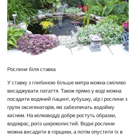
Рослини біля ставка
У ставку з глибиною більше метра можна сміливо
висаджувати латаття. Також прямо у воді можна
посадити водяний гіацинт, кубушку, аїр і рослини з
групи оксигенаторів, які забезпечать водойму
киснем. На мілководді добре ростуть образки,
водокрас, рогіз широколистий. Водні рослини
можна висадити в горщики, а потім опустити їх в