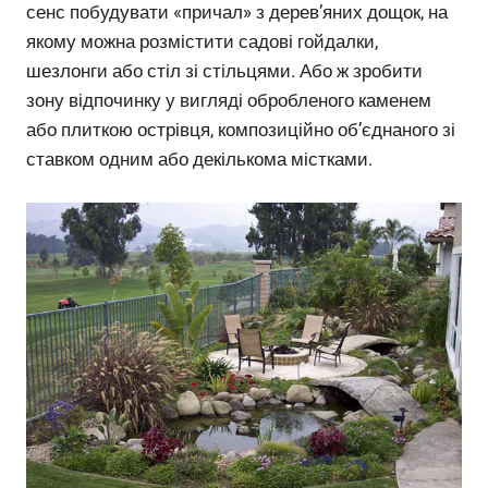
сенс побудувати «причал» з дерев’яних дощок, на
якому можна розмістити садові гойдалки,
шезлонги або стіл зі стільцями. Або ж зробити
зону відпочинку у вигляді обробленого каменем
або плиткою острівця, композиційно об’єднаного зі
ставком одним або декількома містками.