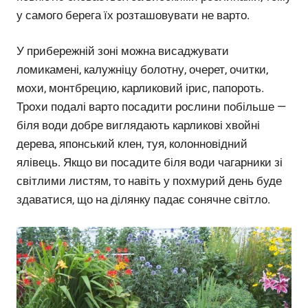
у самого берега їх розташовувати не варто.
У прибережній зоні можна висаджувати
ломикамені, калужніцу болотну, очерет, очитки,
мохи, монтбрецию, карликовий ірис, папороть.
Трохи подалі варто посадити рослини побільше —
біля води добре виглядають карликові хвойні
дерева, японський клен, туя, колонновідний
ялівець. Якщо ви посадите біля води чагарники зі
світлими листям, то навіть у похмурий день буде
здаватися, що на ділянку падає сонячне світло.