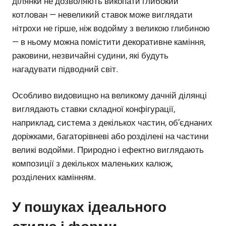
ділянки не дозволяють викопати глибокий
котлован — невеликий ставок може виглядати
нітрохи не гірше, ніж водойму з великою глибиною
— в ньому можна помістити декоративне каміння,
раковини, незвичайні судини, які будуть
нагадувати підводний світ.
Особливо видовищно на великому дачній ділянці
виглядають ставки складної конфігурації,
наприклад, система з декількох частин, об’єднаних
доріжками, багаторівневі або розділені на частини
великі водойми. Природно і ефектно виглядають
композиції з декількох маленьких калюж,
розділених камінням.
У пошуках ідеального