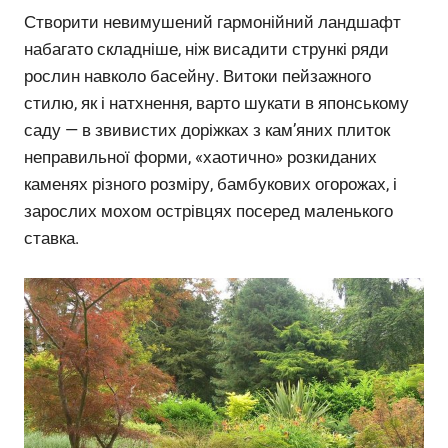
Створити невимушений гармонійний ландшафт
набагато складніше, ніж висадити стрункі ряди
рослин навколо басейну. Витоки пейзажного
стилю, як і натхнення, варто шукати в японському
саду — в звивистих доріжках з кам’яних плиток
неправильної форми, «хаотично» розкиданих
каменях різного розміру, бамбукових огорожах, і
зарослих мохом острівцях посеред маленького
ставка.