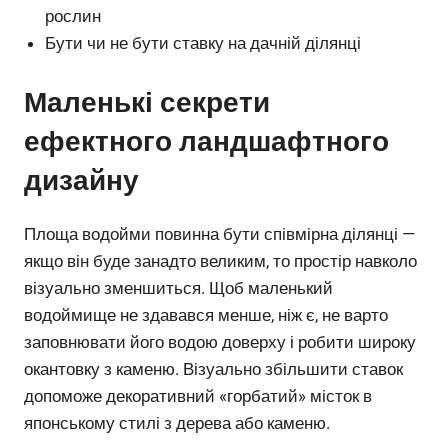
рослин
Бути чи не бути ставку на дачній ділянці
Маленькі секрети
ефектного ландшафтного
дизайну
Площа водойми повинна бути співмірна ділянці —
якщо він буде занадто великим, то простір навколо
візуально зменшиться. Щоб маленький
водоймище не здавався менше, ніж є, не варто
заповнювати його водою доверху і робити широку
окантовку з каменю. Візуально збільшити ставок
допоможе декоративний «горбатий» місток в
японському стилі з дерева або каменю.