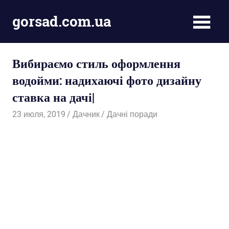
Пропустить
gorsad.com.ua
и
перейти
Дача,
к
сад
содержимому
Вибираємо стиль оформлення
і
город
водойми: надихаючі фото дизайну
ставка на дачі|
23 июля, 2019
Дачник
Дачні поради