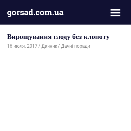
Пропустить
gorsad.com.ua
и
перейти
Дача,
к
сад
содержимому
Вирощування глоду без клопоту
і
город
16 июля, 2017
Дачник
Дачні поради