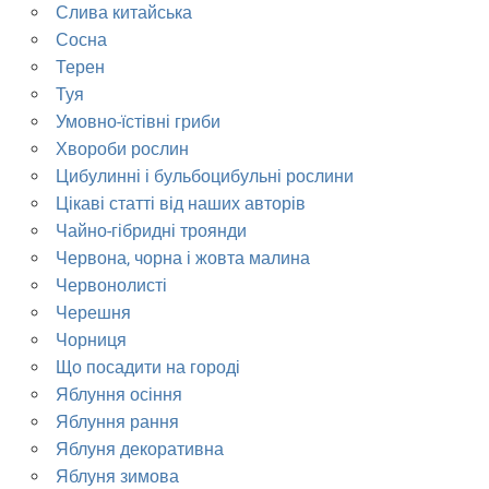
Слива китайська
Сосна
Терен
Туя
Умовно-їстівні гриби
Хвороби рослин
Цибулинні і бульбоцибульні рослини
Цікаві статті від наших авторів
Чайно-гібридні троянди
Червона, чорна і жовта малина
Червонолисті
Черешня
Чорниця
Що посадити на городі
Яблуння осіння
Яблуння рання
Яблуня декоративна
Яблуня зимова