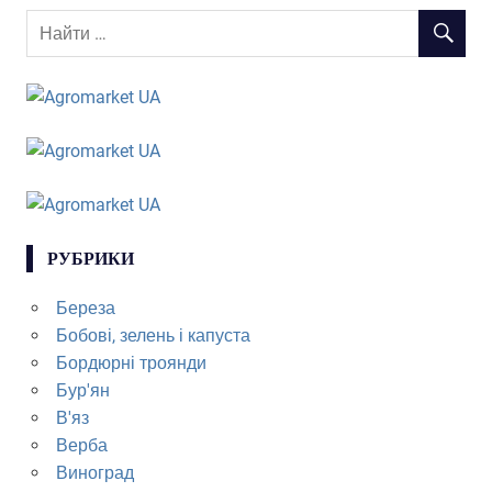
РУБРИКИ
Береза
Бобові, зелень і капуста
Бордюрні троянди
Бур'ян
В'яз
Верба
Виноград