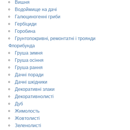
Вишня
Водоймище на дачі
Галюциногенні гриби
Гербіциди
Горобина
Грунтопокривні, ремонтатні і троянди
Флорибунда
Груша зимня
Груша осіння
Груша рання
Дачні поради
Дачні шкідники
Декоративні злаки
Декоративнолисті
Дуб
Жимолость
Жовтолисті
Зеленолисті