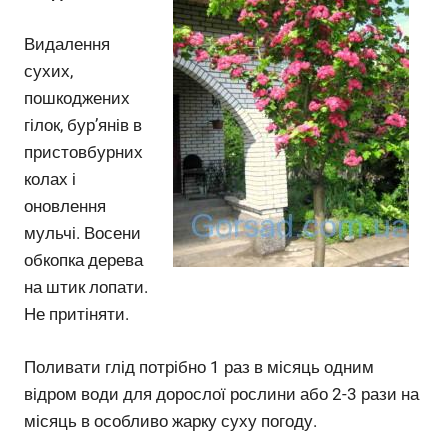
Видалення
сухих,
пошкоджених
гілок, бур’янів в
пристовбурних
колах і
оновлення
мульчі. Восени
обкопка дерева
на штик лопати.
Не притіняти.
Поливати глід потрібно 1 раз в місяць одним
відром води для дорослої рослини або 2-3 рази на
місяць в особливо жарку суху погоду.