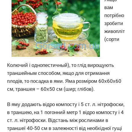
вам
потрібно
зробити
живопліт
(сорти
Колючий і однопестичный), то глід вирощують
траншейным способом, якщо для отримання
плодів, то посадка в ями. Яма розміром 60х60х60
см, траншея – 60х50 см (шир; глібов).
В яму додають відро компосту і 5 ст. л. нітрофоски,
в траншею, на 1 погонний метр 1 відро компосту і 4
ст. л. нітрофоски. Відстань між рослинами в
траншеї 40-50 см в залежності від необхідної гущі