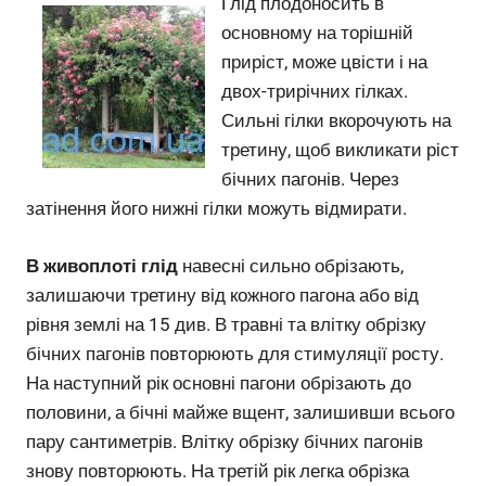
Глід плодоносить в
основному на торішній
приріст, може цвісти і на
двох-трирічних гілках.
Сильні гілки вкорочують на
третину, щоб викликати ріст
бічних пагонів. Через
затінення його нижні гілки можуть відмирати.
В живоплоті глід
навесні сильно обрізають,
залишаючи третину від кожного пагона або від
рівня землі на 15 див. В травні та влітку обрізку
бічних пагонів повторюють для стимуляції росту.
На наступний рік основні пагони обрізають до
половини, а бічні майже вщент, залишивши всього
пару сантиметрів. Влітку обрізку бічних пагонів
знову повторюють. На третій рік легка обрізка