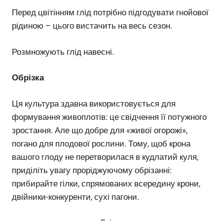
Перед цвітінням глід потрібно підгодувати гнойової
рідиною – цього вистачить на весь сезон.
Розмножують глід навесні.
Обрізка
Ця культура здавна використовується для
формування живоплотів: це свідчення її потужного
зростання. Але що добре для «живої огорожі»,
погано для плодової рослини. Тому, щоб крона
вашого глоду не перетворилася в кудлатий куля,
приділіть увагу проріджуючому обрізанні:
прибирайте гілки, спрямованих всередину крони,
двійники-конкуренти, сухі пагони.