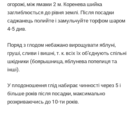
огорожі, між ямами 2 м. Коренева шийка
заглиблюється до рівня землі. Після посадки
саджанець полийте і замульчуйте торфом шаром
4-5 див.
Поряд з глодом небажано вирощувати яблуні,
груші, сливи і вишні, т. к. всіх їх об’єднують спільні
шкідники (боярышница, яблунева попелиця та
інші).
У плодоношення глід набирає чинності через 5 і
більше років після посадки, максимально
розкриваючись до 10-ти років.