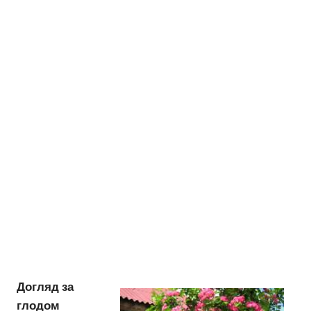
Догляд за
глодом