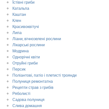
Їстівні гриби
Катальпа
Каштан
Клен
Красивоквітучі
Липа
Ліани, вічнозелені рослини
Лікарські рослини
Модрина
Однорічні квіти
Отруйні гриби
Персик
Поліантові, патіо і плетисті троянди
Полуниця ремонтатна
Рецепти страв з грибів
Ряболисті
Садова полуниця
Слива домашня