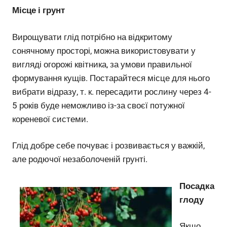
Місце і грунт
Вирощувати глід потрібно на відкритому
сонячному просторі, можна використовувати у
вигляді огорожі квітника, за умови правильної
формування кущів. Постарайтеся місце для нього
вибрати відразу, т. к. пересадити рослину через 4-
5 років буде неможливо із-за своєї потужної
кореневої системи.
Глід добре себе почуває і розвивається у важкій,
але родючої незаболоченій грунті.
Посадка
глоду
Якщо