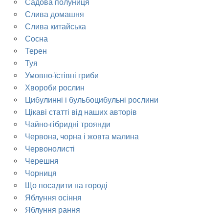
Садова полуниця
Слива домашня
Слива китайська
Сосна
Терен
Туя
Умовно-їстівні гриби
Хвороби рослин
Цибулинні і бульбоцибульні рослини
Цікаві статті від наших авторів
Чайно-гібридні троянди
Червона, чорна і жовта малина
Червонолисті
Черешня
Чорниця
Що посадити на городі
Яблуння осіння
Яблуння рання