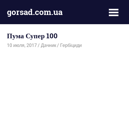
Пропустить
gorsad.com.ua
и
перейти
Дача,
к
сад
содержимому
Пума Супер 100
і
город
10 июля, 2017
Дачник
Гербіциди