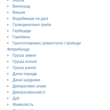
Верба
Виноград
Вишня
Водоймище на дачі
Галюциногенні гриби
Гербіциди
Горобина
Грунтопокривні, ремонтатні і троянди
Флорибунда
Груша зимня
Груша осіння
Груша рання
Дачні поради
Дачні шкідники
Декоративні злаки
Декоративнолисті
Дуб
Жимолость