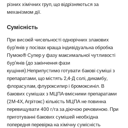
різних хімічних груп, що відрізняються за
механізмом дії.
Сумісність
При високій чисельності однорічних злакових
бур’янів у посівах краща індивідуальна обробка
Пумою® Супер у фазу максимальної чутливості
бур’янів (до закінчення фази
кущіння).Неприпустимо готувати бакові суміші з
препаратами, що містять 2,4-Д солі, дикамбу,
флорасулам, флуроксипир і бромоксиніл. В
бакових сумішах з МЦПА-вмісними препаратами
(2М-4Х, Агрітокс) кількість МЦПА не повинна
перевищувати 400 г/га за діючою речовиною. При
приготуванні бакових сумішей необхідна
попередня перевірка на хімічну сумісність