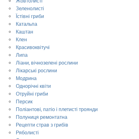
Жовтолисті
Зеленолисті
Їстівні гриби
Катальпа
Каштан
Клен
Красивоквітучі
Липа
Ліани, вічнозелені рослини
Лікарські рослини
Модрина
Однорічні квіти
Отруйні гриби
Персик
Поліантові, патіо і плетисті троянди
Полуниця ремонтатна
Рецепти страв з грибів
Ряболисті