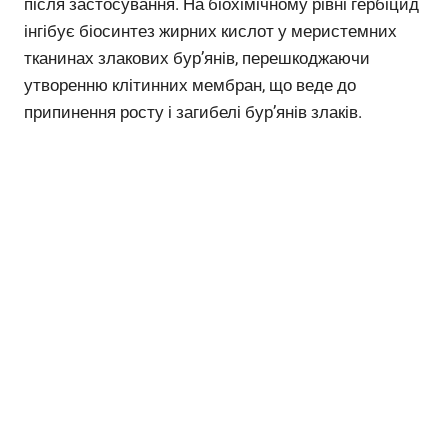
після застосування. На біохімічному рівні гербіцид
інгібує біосинтез жирних кислот у меристемних
тканинах злакових бур’янів, перешкоджаючи
утворенню клітинних мембран, що веде до
припинення росту і загибелі бур’янів злаків.