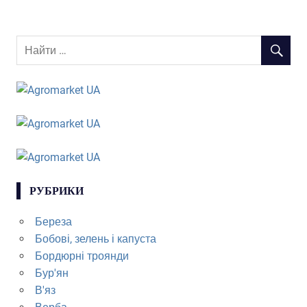
РУБРИКИ
Береза
Бобові, зелень і капуста
Бордюрні троянди
Бур'ян
В'яз