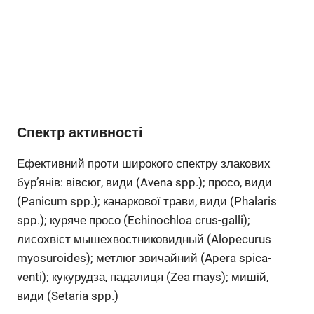
Спектр активності
Ефективний проти широкого спектру злакових
бур’янів: вівсюг, види (Avena spp.); просо, види
(Panicum spp.); канаркової трави, види (Phalaris
spp.); куряче просо (Echinochloa crus-galli);
лисохвіст мышехвостниковидный (Alopecurus
myosuroides); метлюг звичайний (Apera spica-
venti); кукурудза, падалиця (Zea mays); мишій,
види (Setaria spp.)