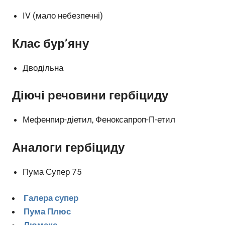
IV (мало небезпечні)
Клас бур’яну
Дводільна
Діючі речовини гербіциду
Мефенпир-діетил, Феноксапроп-П-етил
Аналоги гербіциду
Пума Супер 75
Галера супер
Пума Плюс