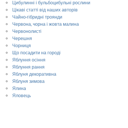
Цибулинні і бульбоцибульні рослини
Цікаві статті від наших авторів
Чайно-гібридні троянди
Червона, чорна і жовта малина
Червонолисті
Черешня
Чорниця
Що посадити на городі
Яблуння осіння
Яблуння рання
Яблуня декоративна
Яблуня зимова
Ялина
Яловець