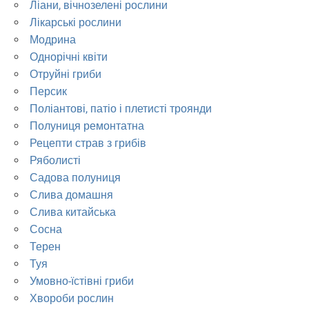
Ліани, вічнозелені рослини
Лікарські рослини
Модрина
Однорічні квіти
Отруйні гриби
Персик
Поліантові, патіо і плетисті троянди
Полуниця ремонтатна
Рецепти страв з грибів
Ряболисті
Садова полуниця
Слива домашня
Слива китайська
Сосна
Терен
Туя
Умовно-їстівні гриби
Хвороби рослин