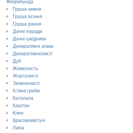
Флорибунда
Груша зимня
Груша осіння
Груша рання
Дачні поради
Дачні шкідники
Декоративні злаки
Декоративнолисті
Дуб
Жимолость
Жовтолисті
Зеленолисті
Їстівні гриби
Катальпа
Каштан
Клен
Красивоквітучі
Липа