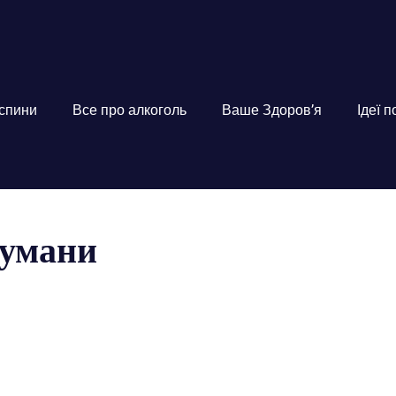
 спини
Все про алкоголь
Ваше Здоров’я
Ідеї 
аумани