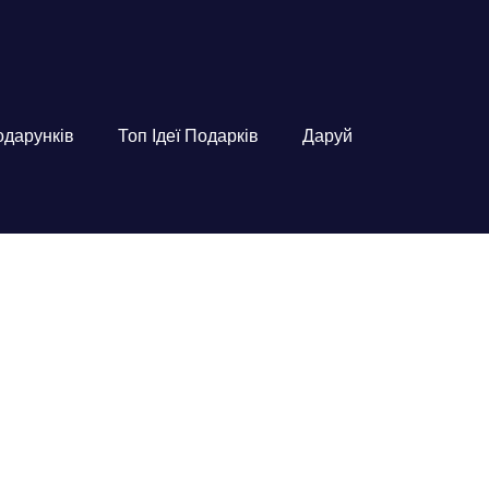
подарунків
Топ Ідеї Подарків
Даруй