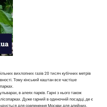
льних вихлопних газів 20 тисяч кубічних метрів
вності. Тому кінський каштан все частіше
парках.
ьварах, в алеях парків. Гарні з нього також
і лісопарках. Дуже гарний в одиночній посадці, де є
ендується для озеленення Москви для алейних,