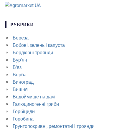
РУБРИКИ
Береза
Бобові, зелень і капуста
Бордюрні троянди
Бур'ян
В'яз
Верба
Виноград
Вишня
Водоймище на дачі
Галюциногенні гриби
Гербіциди
Горобина
Грунтопокривні, ремонтатні і троянди