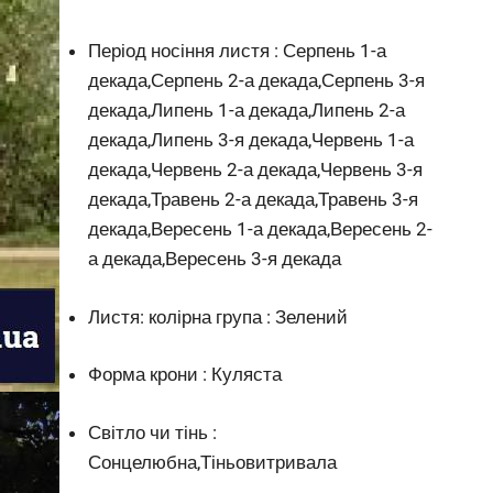
Період носіння листя : Серпень 1-а
декада,Серпень 2-а декада,Серпень 3-я
декада,Липень 1-а декада,Липень 2-а
декада,Липень 3-я декада,Червень 1-а
декада,Червень 2-а декада,Червень 3-я
декада,Травень 2-а декада,Травень 3-я
декада,Вересень 1-а декада,Вересень 2-
а декада,Вересень 3-я декада
Листя: колірна група : Зелений
Форма крони : Куляста
Світло чи тінь :
Сонцелюбна,Тіньовитривала