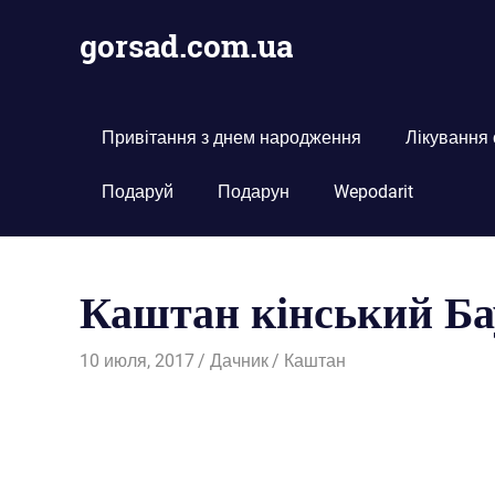
Пропустить
gorsad.com.ua
и
перейти
Дача,
к
сад
содержимому
і
Привітання з днем народження
Лікування
город
Подаруй
Подарун
Wepodarit
Каштан кінський Б
10 июля, 2017
Дачник
Каштан