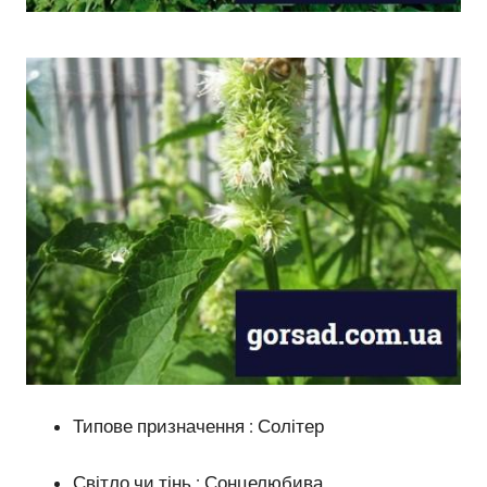
Типове призначення : Солітер
Світло чи тінь : Сонцелюбива