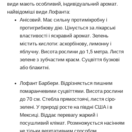
види мають особливий, індивідуальний аромат.
найвідоміші види Лофанта:
Анісовий. Має сильну протимікробну і
протигрибкову дію. Цінується за лікарські
властивості і яскравий аромат. Зелень
містить кислоти: аскорбінову, лимонну і
яблучну. Висота рослини до 1,5 метра. Листя
зелене з зубчастим краєм. Суцвіття бузкові
або блакитні.
Лофант Барбери. Відрізняється пишним
помаранчевими суцвіттями. Висота рослини
до 70 см. Стебла прямостоячі, листя сіро-
зелені. У природі росте на півдні США і в
Мексиці. Віддає перевагу жаркий і
посушливий клімат. Розмножується насінням
не тільки вегетативним способом.