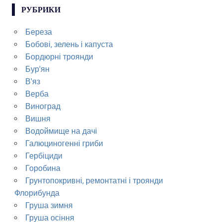
РУБРИКИ
Береза
Бобові, зелень і капуста
Бордюрні троянди
Бур'ян
В'яз
Верба
Виноград
Вишня
Водоймище на дачі
Галюциногенні гриби
Гербіциди
Горобина
Грунтопокривні, ремонтатні і троянди
Флорибунда
Груша зимня
Груша осіння