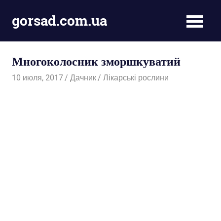
Пропустить
gorsad.com.ua
и
перейти
Дача,
к
сад
содержимому
Многоколосник зморшкуватий
і
город
10 июля, 2017
Дачник
Лікарські рослини