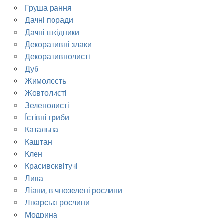
Груша рання
Дачні поради
Дачні шкідники
Декоративні злаки
Декоративнолисті
Дуб
Жимолость
Жовтолисті
Зеленолисті
Їстівні гриби
Катальпа
Каштан
Клен
Красивоквітучі
Липа
Ліани, вічнозелені рослини
Лікарські рослини
Модрина