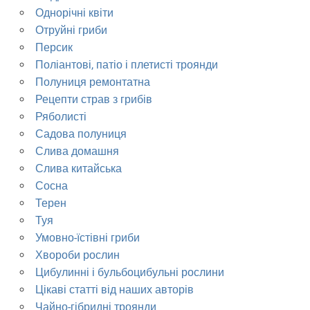
Однорічні квіти
Отруйні гриби
Персик
Поліантові, патіо і плетисті троянди
Полуниця ремонтатна
Рецепти страв з грибів
Ряболисті
Садова полуниця
Слива домашня
Слива китайська
Сосна
Терен
Туя
Умовно-їстівні гриби
Хвороби рослин
Цибулинні і бульбоцибульні рослини
Цікаві статті від наших авторів
Чайно-гібридні троянди