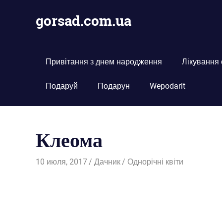
Пропустить
gorsad.com.ua
и
перейти
Дача,
к
сад
содержимому
і
Привітання з днем народження
Лікування
город
Подаруй
Подарун
Wepodarit
Клеома
10 июля, 2017
Дачник
Однорічні квіти