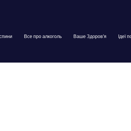
 спини
Все про алкоголь
Ваше Здоров’я
Ідеї 