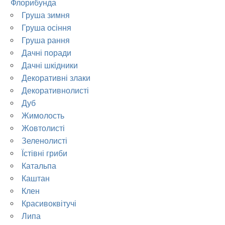
Флорибунда
Груша зимня
Груша осіння
Груша рання
Дачні поради
Дачні шкідники
Декоративні злаки
Декоративнолисті
Дуб
Жимолость
Жовтолисті
Зеленолисті
Їстівні гриби
Катальпа
Каштан
Клен
Красивоквітучі
Липа