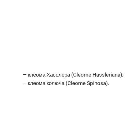
— клеома Хасслера (Cleome Hassleriana);
— клеома колюча (Cleome Spinosa).