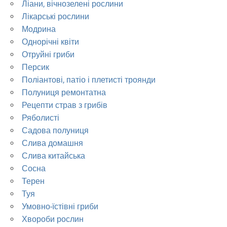
Ліани, вічнозелені рослини
Лікарські рослини
Модрина
Однорічні квіти
Отруйні гриби
Персик
Поліантові, патіо і плетисті троянди
Полуниця ремонтатна
Рецепти страв з грибів
Ряболисті
Садова полуниця
Слива домашня
Слива китайська
Сосна
Терен
Туя
Умовно-їстівні гриби
Хвороби рослин