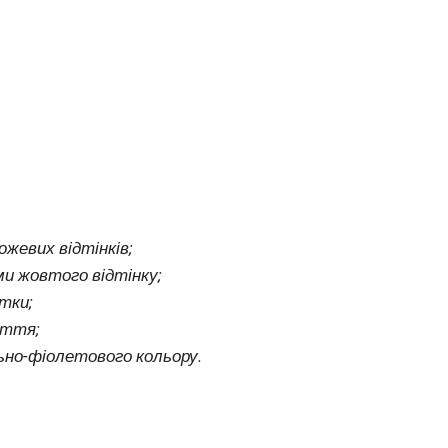
ожевих відтінків;
ми жовтого відтінку;
ітки;
іття;
ьно-фіолетового кольору.