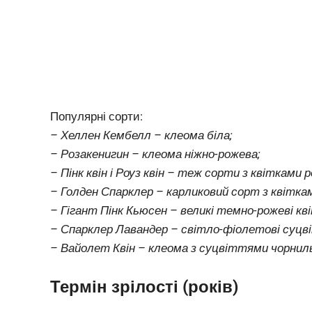
Популярні сорти:
– Хеллен Кембелл – клеома біла;
– Розакенигин – клеома ніжно-рожева;
– Пінк квін і Роуз квін – теж сорти з квітками р
– Голден Спарклер – карликовий сорт з квітка
– Гігант Пінк Кьюсен – великі темно-рожеві кв
– Спарклер Лавандер – світло-фіолетові суцв
– Вайолет Квін – клеома з суцвіттями чорнил
Термін зрілості (років)