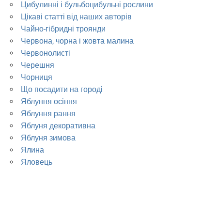
Цибулинні і бульбоцибульні рослини
Цікаві статті від наших авторів
Чайно-гібридні троянди
Червона, чорна і жовта малина
Червонолисті
Черешня
Чорниця
Що посадити на городі
Яблуння осіння
Яблуння рання
Яблуня декоративна
Яблуня зимова
Ялина
Яловець