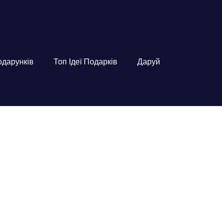
подарунків
Топ Ідеї Подарків
Даруй