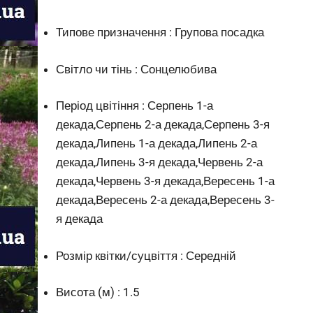
Типове призначення : Групова посадка
Світло чи тінь : Сонцелюбива
Період цвітіння : Серпень 1-а
декада,Серпень 2-а декада,Серпень 3-я
декада,Липень 1-а декада,Липень 2-а
декада,Липень 3-я декада,Червень 2-а
декада,Червень 3-я декада,Вересень 1-а
декада,Вересень 2-а декада,Вересень 3-
я декада
Розмір квітки/суцвіття : Середній
Висота (м) : 1.5