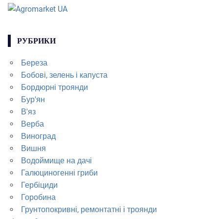
РУБРИКИ
Береза
Бобові, зелень і капуста
Бордюрні троянди
Бур'ян
В'яз
Верба
Виноград
Вишня
Водоймище на дачі
Галюциногенні гриби
Гербіциди
Горобина
Грунтопокривні, ремонтатні і троянди