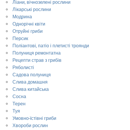
Ліани, вічнозелені рослини
Лікарські рослини
Модрина
Однорічні квіти
Отруйні гриби
Персик
Поліантові, патіо і плетисті троянди
Полуниця ремонтатна
Рецепти страв з грибів
Ряболисті
Садова полуниця
Слива домашня
Слива китайська
Сосна
Терен
Туя
Умовно-їстівні гриби
Хвороби рослин