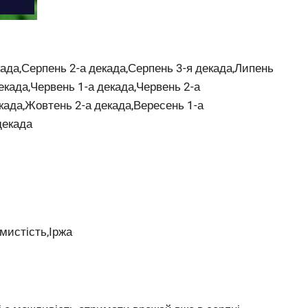
када,Серпень 2-а декада,Серпень 3-я декада,Липень
екада,Червень 1-а декада,Червень 2-а
када,Жовтень 2-а декада,Вересень 1-а
декада
мистість,Іржа