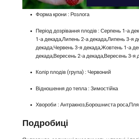
Форма крони : Розлога
Період дозрівання плодів : Серпень 1-а де
1-а декада,Липень 2-а декада,Липень 3-я д
декада,Червень 3-я декада,Жовтень 1-а де
декада,Вересень 2-а декада,Вересень 3-я 
Колір плодів (група) : Червоний
Відношення до тепла : Зимостійка
Хвороби : Антракноз,Борошниста роса,Пля
Подробиці