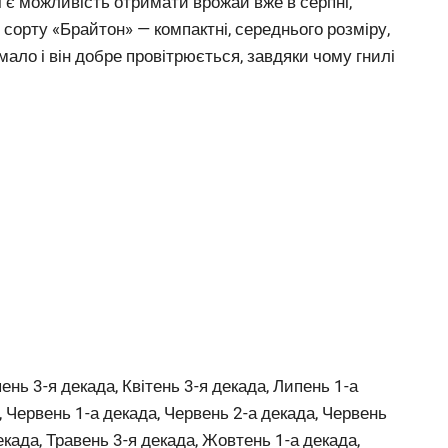
і є можливість отримати врожай вже в серпні,
 сорту «Брайтон» — компактні, середнього розміру,
мало і він добре провітрюється, завдяки чому гнилі
ень 3-я декада, Квітень 3-я декада, Липень 1-а
, Червень 1-а декада, Червень 2-а декада, Червень
екада, Травень 3-я декада, Жовтень 1-а декада,