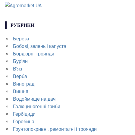
РУБРИКИ
Береза
Бобові, зелень і капуста
Бордюрні троянди
Бур'ян
В'яз
Верба
Виноград
Вишня
Водоймище на дачі
Галюциногенні гриби
Гербіциди
Горобина
Грунтопокривні, ремонтатні і троянди