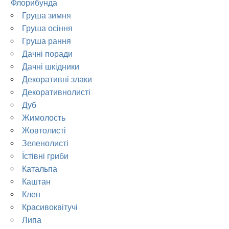
Флорибунда
Груша зимня
Груша осіння
Груша рання
Дачні поради
Дачні шкідники
Декоративні злаки
Декоративнолисті
Дуб
Жимолость
Жовтолисті
Зеленолисті
Їстівні гриби
Катальпа
Каштан
Клен
Красивоквітучі
Липа