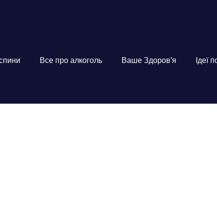
 спини
Все про алкоголь
Ваше Здоров’я
Ідеї 