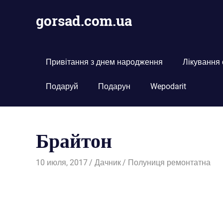
Пропустить
gorsad.com.ua
и
перейти
Дача,
к
сад
содержимому
і
Привітання з днем народження
Лікування
город
Подаруй
Подарун
Wepodarit
Брайтон
10 июля, 2017
Дачник
Полуниця ремонтатна