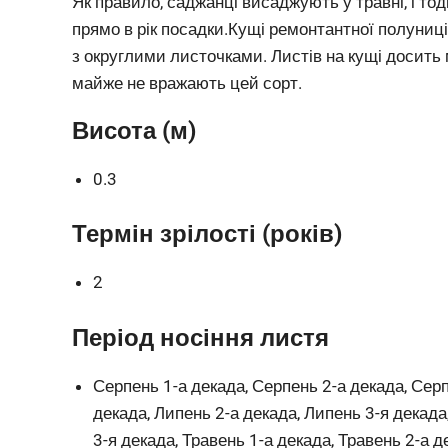
Як правило, саджанці висаджують у травні, і тод
прямо в рік посадки.Кущі ремонтантної полуниці
з округлими листочками. Листів на кущі досить 
майже не вражають цей сорт.
Висота (м)
0.3
Термін зрілості (років)
2
Період носіння листя
Серпень 1-а декада, Серпень 2-а декада, Серп
декада, Липень 2-а декада, Липень 3-я декада
3-я декада, Травень 1-а декада, Травень 2-а д