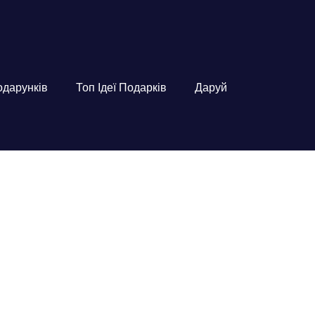
подарунків
Топ Ідеї Подарків
Даруй