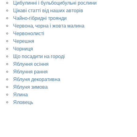
Цибулинні і бульбоцибульні рослини
Цікаві статті від наших авторів
Чайно-гібридні троянди
Червона, чорна і жовта малина
Червонолисті
Черешня
Чорниця
Що посадити на городі
Яблуння осіння
Яблуння рання
Яблуня декоративна
Яблуня зимова
Ялина
Яловець