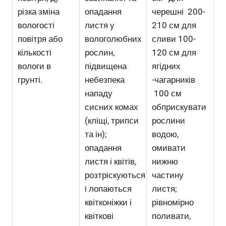
різка зміна
опадання
черешні 200-
вологості
листя у
210 см для
повітря або
вологолюбних
сливи 100-
кількості
рослин,
120 см для
вологи в
підвищена
ягідних
грунті.
небезпека
-чагарників
нападу
100 см
сисних комах
обприскувати
(кліщі, трипси
рослини
та ін);
водою,
опадання
омивати
листя і квітів,
нижню
розтріскуються
частину
і лопаються
листя;
квітконіжки і
рівномірно
квіткові
поливати,