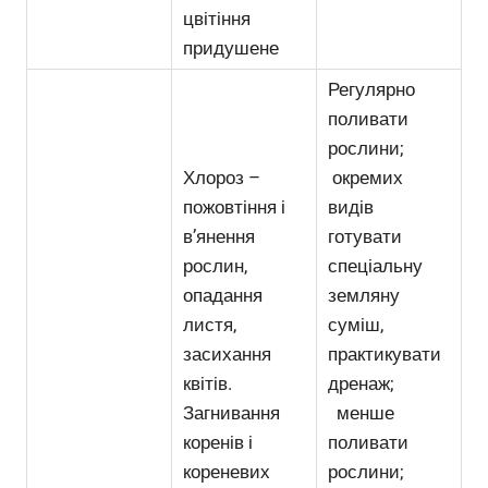
цвітіння
придушене
Регулярно
поливати
рослини;
Хлороз –
окремих
пожовтіння і
видів
в’янення
готувати
рослин,
спеціальну
опадання
земляну
листя,
суміш,
засихання
практикувати
квітів.
дренаж;
Загнивання
менше
коренів і
поливати
кореневих
рослини;