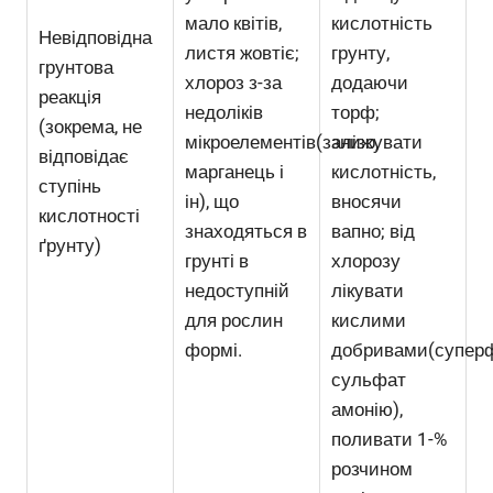
мало квітів,
кислотність
Невідповідна
листя жовтіє;
грунту,
грунтова
хлороз з-за
додаючи
реакція
недоліків
торф;
(зокрема, не
мікроелементів(залізо,
знижувати
відповідає
марганець і
кислотність,
ступінь
ін), що
вносячи
кислотності
знаходяться в
вапно; від
ґрунту)
грунті в
хлорозу
недоступній
лікувати
для рослин
кислими
формі.
добривами(супер
сульфат
амонію),
поливати 1-%
розчином