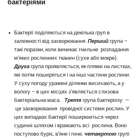
бактеріями
Бактерії поділяються на декілька груп в
залежності від захворювання.
Перший
група –
такі поразки, коли виникає гнильне розпадання
м’яких рослинних тканин (сухе або мокре).
Друга
група проявляється, як плями на листках,
які потім поширяться і на інші частини рослини.
У суху погоду уражені ділянки висихають, а у
вологу – в цих місцях з’являється слизова
бактеріальна маса.
Третя
група бактеріозу —
це захворювання провідної системи рослин. У
цих випадках бактерії поширюються через
судинні шляхом і вражають всі рослина. Воно
поступово буріє, в’яне і гине.
четвертою
групі