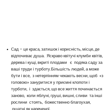
Сад – це краса, затишок і корисність, місце, де
відпочиває душа. Яскраво квітучі клумби квітів,
дерева і кущі, вкриті плодами є подяка саду за
ваші труди і турботу.Більшість людей, а може
бути і все, з нетерпінням чекають весни, щоб «з
головою» зануритися у приємні клопоти і
турботи, і здається, що все життя починається
заново, коли яблуні, груші, вишні, сливи та інші
рослини стоять, божественно благоухая,
ошатні як нареченої.