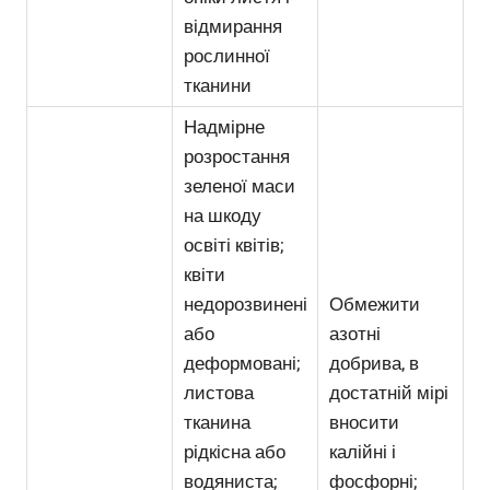
відмирання
рослинної
тканини
Надмірне
розростання
зеленої маси
на шкоду
освіті квітів;
квіти
недорозвинені
Обмежити
або
азотні
деформовані;
добрива, в
листова
достатній мірі
тканина
вносити
рідкісна або
калійні і
водяниста;
фосфорні;