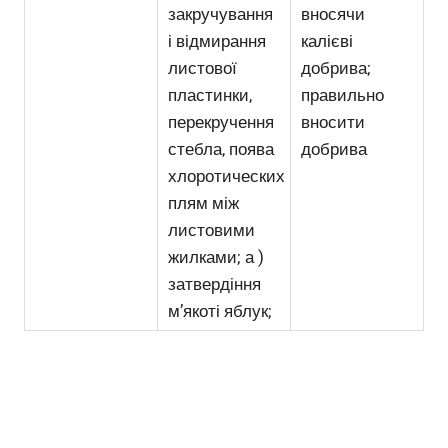
закручування
вносячи
і відмирання
калієві
листової
добрива;
пластинки,
правильно
перекручення
вносити
стебла, поява
добрива
хлоротических
плям між
листовими
жилками; а )
затвердіння
м’якоті яблук;