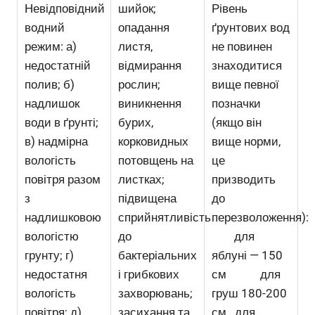
Невідповідний
шийок;
Рівень
водний
опадання
ґрунтових вод
режим: а)
листя,
не повинен
недостатній
відмирання
знаходитися
полив; б)
рослин;
вище певної
надлишок
виникнення
позначки
води в ґрунті;
бурих,
(якщо він
в) надмірна
корковидных
вище норми,
вологість
потовщень на
це
повітря разом
листках;
призводить
з
підвищена
до
надлишковою
сприйнятливість
перезволоження):
вологістю
до
для
грунту; г)
бактеріальних
яблуні — 150
недостатня
і грибкових
см для
вологість
захворювань;
груш 180-200
повітря; д)
засихання та
см для