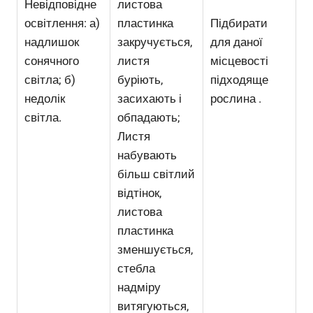
Невідповідне
листова
освітлення: а)
пластинка
Підбирати
надлишок
закручується,
для даної
сонячного
листя
місцевості
світла; б)
буріють,
підходяще
недолік
засихають і
рослина .
світла.
обпадають;
Листя
набувають
більш світлий
відтінок,
листова
пластинка
зменшується,
стебла
надміру
витягуються,