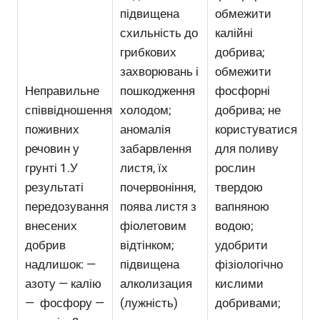
підвищена
обмежити
схильність до
калійні
грибкових
добрива;
захворювань і
обмежити
Неправильне
пошкодження
фосфорні
співвідношення
холодом;
добрива; не
поживних
аномалія
користуватися
речовин у
забарвлення
для поливу
грунті 1.У
листя, їх
рослин
результаті
почервоніння,
твердою
передозування
поява листя з
вапняною
внесених
фіолетовим
водою;
добрив
відтінком;
удобрити
надлишок: —
підвищена
фізіологічно
азоту — калію
алколизация
кислими
— фосфору —
(лужність)
добривами;