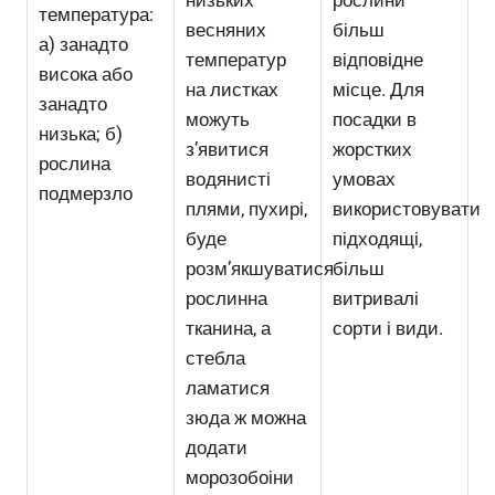
низьких
рослини
температура:
весняних
більш
а) занадто
температур
відповідне
висока або
на листках
місце. Для
занадто
можуть
посадки в
низька; б)
з’явитися
жорстких
рослина
водянисті
умовах
подмерзло
плями, пухирі,
використовувати
буде
підходящі,
розм’якшуватися
більш
рослинна
витривалі
тканина, а
сорти і види.
стебла
ламатися
зюда ж можна
додати
морозобоіни