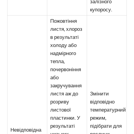
залізного
купоросу.
Пожовтіння
листя, хлороз
в результаті
холоду або
надмірного
тепла,
почервоніння
або
закручування
листя аж до
Змінити
розриву
відповідно
листової
температурний
пластинки. У
режим,
результаті
підібрати для
Невідповідна