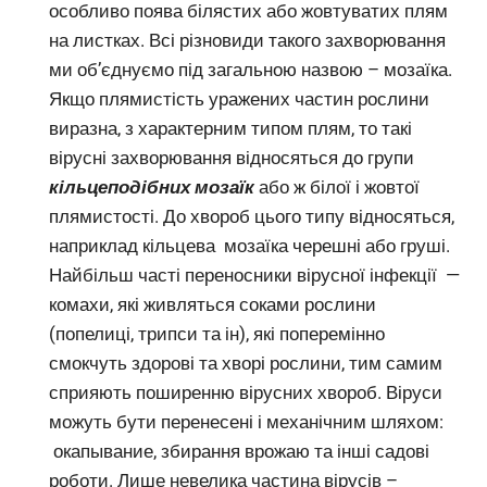
особливо поява білястих або жовтуватих плям
на листках. Всі різновиди такого захворювання
ми об’єднуємо під загальною назвою – мозаїка.
Якщо плямистість уражених частин рослини
виразна, з характерним типом плям, то такі
вірусні захворювання відносяться до групи
кільцеподібних мозаїк
або ж білої і жовтої
плямистості. До хвороб цього типу відносяться,
наприклад кільцева мозаїка черешні або груші.
Найбільш часті переносники вірусної інфекції —
комахи, які живляться соками рослини
(попелиці, трипси та ін), які поперемінно
смокчуть здорові та хворі рослини, тим самим
сприяють поширенню вірусних хвороб. Віруси
можуть бути перенесені і механічним шляхом:
окапывание, збирання врожаю та інші садові
роботи. Лише невелика частина вірусів –