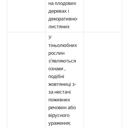
на плодових
деревах і
декоративно-
листяних
У
тіньолюбних
рослин
з’являються
ознаки ,
подібні
жовтяниці з-
за нестачі
поживних
речовин або
вірусного
ураження;