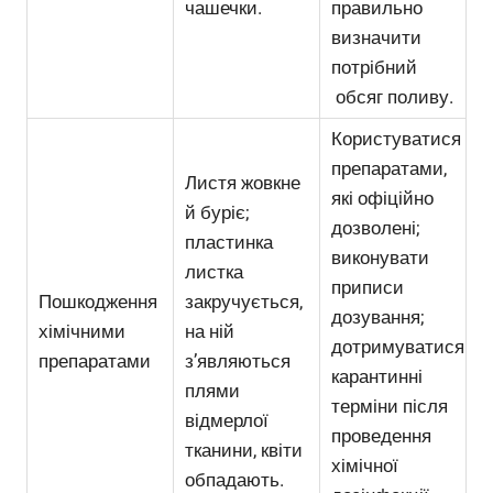
чашечки.
правильно
визначити
потрібний
обсяг поливу.
Користуватися
препаратами,
Листя жовкне
які офіційно
й буріє;
дозволені;
пластинка
виконувати
листка
приписи
Пошкодження
закручується,
дозування;
хімічними
на ній
дотримуватися
препаратами
з’являються
карантинні
плями
терміни після
відмерлої
проведення
тканини, квіти
хімічної
обпадають.