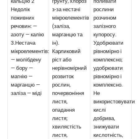
кальцію 2
грунту, хлороз
поливати
Недолік
з-за нестачі
рослини
поживних
мікроелементів
розчином
речовин: —
(заліза,
залізного
азоту — калію
марганцю та
купоросу.
3.Нестача
ін).
Удобрювати
мікроелементів:
Карликовий
рівномірно і
— молібдену
ріст або
комплексно;
— бору —
нерівномірний
удобрювати
магнію —
розвиток
рівномірно і
марганцю —
рослин,
комплексно.
заліза — міді
почервоніння
Не
листя,
використовувати
опадання
кислі
листя;
добрива,
хвилястість
знижувати
листя,
кислотність,