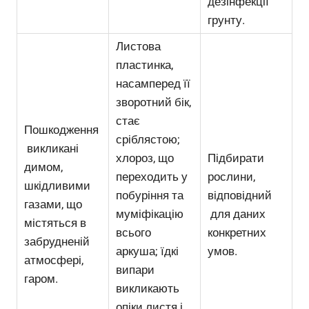
дезінфекції
грунту.
Листова
пластинка,
насамперед її
зворотний бік,
стає
Пошкодження
сріблястою;
викликані
хлороз, що
Підбирати
димом,
переходить у
рослини,
шкідливими
побуріння та
відповідний
газами, що
муміфікацію
для даних
містяться в
всього
конкретних
забрудненій
аркуша; їдкі
умов.
атмосфері,
випари
гаром.
викликають
опіки листя і