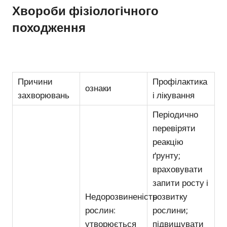
Хвороби фізіологічного
походження
Причини
Профілактика
ознаки
захворювань
і лікування
Періодично
перевіряти
реакцію
ґрунту;
враховувати
запити росту і
Недорозвиненість
розвитку
рослин:
рослини;
утворюється
підвищувати