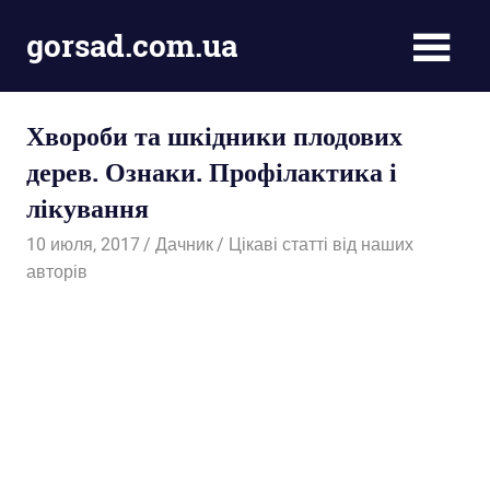
Пропустить
gorsad.com.ua
и
перейти
Дача,
к
сад
содержимому
Хвороби та шкідники плодових
і
город
дерев. Ознаки. Профілактика і
лікування
10 июля, 2017
Дачник
Цікаві статті від наших
авторів