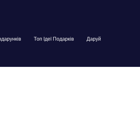
подарунків
Топ Ідеї Подарків
Даруй