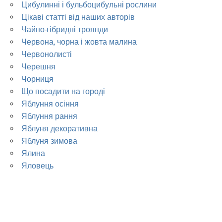
Цибулинні і бульбоцибульні рослини
Цікаві статті від наших авторів
Чайно-гібридні троянди
Червона, чорна і жовта малина
Червонолисті
Черешня
Чорниця
Що посадити на городі
Яблуння осіння
Яблуння рання
Яблуня декоративна
Яблуня зимова
Ялина
Яловець