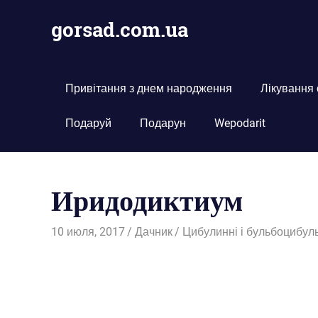
Пропустить
gorsad.com.ua
и
перейти
Дача,
к
сад
содержимому
і
Привітання з днем народження
Лікування
город
Подаруй
Подарун
Wepodarit
Иридодиктиум
10 июля, 2017
Дачник
Цибулинні і бульбоцибул