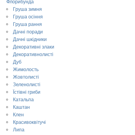
Флорибунда
Груша зимня
Груша осіння
Груша рання
Дачні поради
Дачні шкідники
Декоративні злаки
Декоративнолисті
Дуб
Жимолость
Жовтолисті
Зеленолисті
Їстівні гриби
Катальпа
Каштан
Клен
Красивоквітучі
Липа