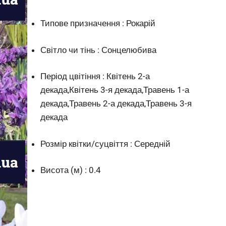
Типове призначення : Рокарій
Світло чи тінь : Сонцелюбива
Період цвітіння : Квітень 2-а
декада,Квітень 3-я декада,Травень 1-а
декада,Травень 2-а декада,Травень 3-я
декада
Розмір квітки/суцвіття : Середній
Висота (м) : 0.4