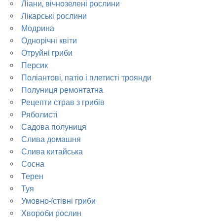
Ліани, вічнозелені рослини
Лікарські рослини
Модрина
Однорічні квіти
Отруйні гриби
Персик
Поліантові, патіо і плетисті троянди
Полуниця ремонтатна
Рецепти страв з грибів
Ряболисті
Садова полуниця
Слива домашня
Слива китайська
Сосна
Терен
Туя
Умовно-їстівні гриби
Хвороби рослин