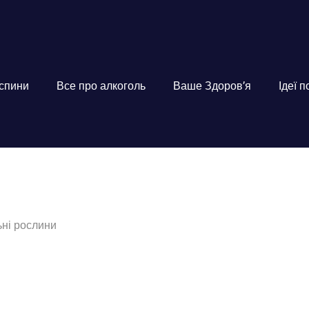
 спини
Все про алкоголь
Ваше Здоров’я
Ідеї 
ьні рослини