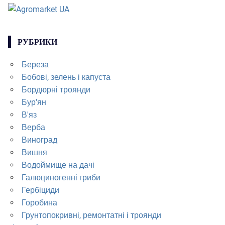
РУБРИКИ
Береза
Бобові, зелень і капуста
Бордюрні троянди
Бур'ян
В'яз
Верба
Виноград
Вишня
Водоймище на дачі
Галюциногенні гриби
Гербіциди
Горобина
Грунтопокривні, ремонтатні і троянди