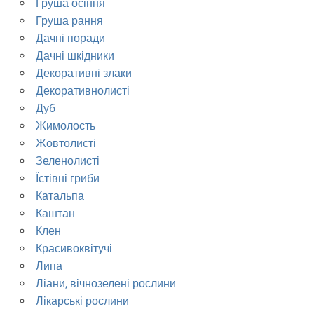
Груша осіння
Груша рання
Дачні поради
Дачні шкідники
Декоративні злаки
Декоративнолисті
Дуб
Жимолость
Жовтолисті
Зеленолисті
Їстівні гриби
Катальпа
Каштан
Клен
Красивоквітучі
Липа
Ліани, вічнозелені рослини
Лікарські рослини