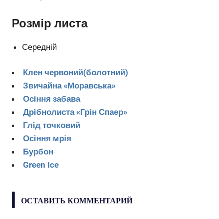
Розмір листа
Середній
Клен червоний(болотний)
Звичайна «Моравська»
Осіння забава
Дрібнолиста «Грін Спаер»
Глід точковий
Осіння мрія
Бурбон
Green Ice
ОСТАВИТЬ КОММЕНТАРИЙ