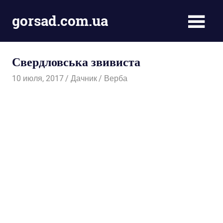
Пропустить
gorsad.com.ua
и
перейти
Дача,
к
сад
содержимому
Свердловська звивиста
і
город
10 июля, 2017
Дачник
Верба