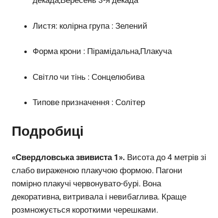
декада,Вересень 3-я декада
Листя: колірна група : Зелений
Форма крони : Пірамідальна,Плакуча
Світло чи тінь : Сонцелюбива
Типове призначення : Солітер
Подробиці
«Свердловська звивиста 1».
Висота до 4 метрів зі
слабо вираженою плакучою формою. Пагони
помірно плакучі червонувато-бурі. Вона
декоративна, витривала і невибаглива. Краще
розмножується короткими черешками.