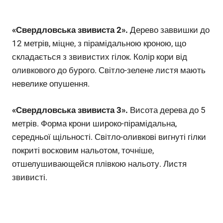
«Свердловська звивиста 2».
Дерево заввишки до
12 метрів, міцне, з пірамідальною кроною, що
складається з звивистих гілок. Колір кори від
оливкового до бурого. Світло-зелене листя мають
невелике опушення.
«Свердловська звивиста 3».
Висота дерева до 5
метрів. Форма крони широко-пірамідальна,
середньої щільності. Світло-оливкові вигнуті гілки
покриті восковим нальотом, точніше,
отшелушивающейся плівкою нальоту. Листя
звивисті.