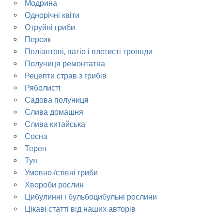
Модрина
Однорічні квіти
Отруйні гриби
Персик
Поліантові, патіо і плетисті троянди
Полуниця ремонтатна
Рецепти страв з грибів
Ряболисті
Садова полуниця
Слива домашня
Слива китайська
Сосна
Терен
Туя
Умовно-їстівні гриби
Хвороби рослин
Цибулинні і бульбоцибульні рослини
Цікаві статті від наших авторів