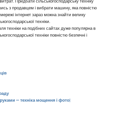
 витрат. Придбати сільськогосподарську техніку
шись з продавцем і вибрати машину, яка повністю
мережі інтернет зараз можна знайти велику
ькогосподарської техніки.
івля техніки на подібних сайтах дуже популярна в
ькогосподарської техніки повністю безпечні і
нців
раду
 руками — техніка мощення і фото|