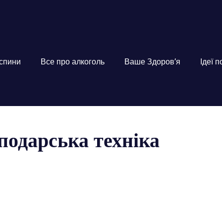
 спини
Все про алкоголь
Ваше Здоров’я
Ідеї 
подарська техніка