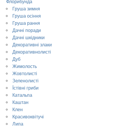
Флорибунда
Груша зимня
Груша осіння
Груша рання
Дачні поради
Дачні шкідники
Декоративні злаки
Декоративнолисті
Дуб
Жимолость
Жовтолисті
Зеленолисті
Їстівні гриби
Катальпа
Каштан
Клен
Красивоквітучі
Липа