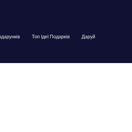
подарунків
Топ Ідеї Подарків
Даруй