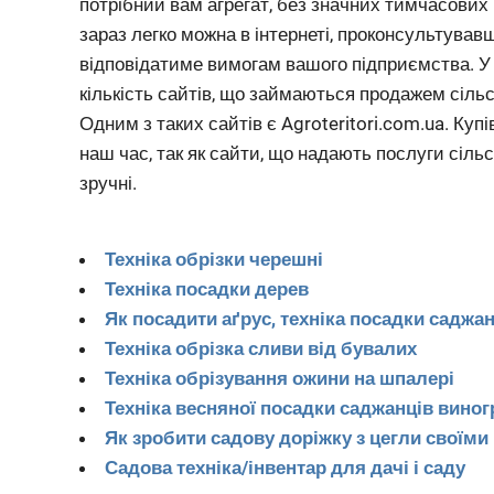
потрібний вам агрегат, без значних тимчасових
зараз легко можна в інтернеті, проконсультував
відповідатиме вимогам вашого підприємства. У 
кількість сайтів, що займаються продажем сільс
Одним з таких сайтів є Agroteritori.com.ua. Куп
наш час, так як сайти, що надають послуги сільс
зручні.
Техніка обрізки черешні
Техніка посадки дерев
Як посадити аґрус, техніка посадки саджа
Техніка обрізка сливи від бувалих
Техніка обрізування ожини на шпалері
Техніка весняної посадки саджанців виног
Як зробити садову доріжку з цегли своїми
Садова техніка/інвентар для дачі і саду