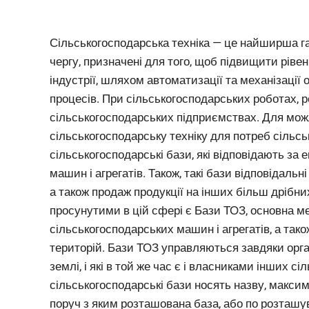
Сільськогосподарська техніка — це найширша гама
чергу, призначені для того, щоб підвищити рівен
індустрії, шляхом автоматизації та механізації
процесів. При сільськогосподарських роботах, 
сільськогосподарських підприємствах.
Для можл
сільськогосподарську техніку для потреб сільс
сільськогосподарські бази, які відповідають за
машин і агрегатів. Також, такі бази відповідаль
а також продаж продукції на інших більш дрібни
просунутими в цій сфері є Бази ТОЗ, основна м
сільськогосподарських машин і агрегатів, а так
територій. Бази ТОЗ управляються завдяки орг
землі, і які в той же час є і власниками інших с
сільськогосподарські бази носять назву, макси
поруч з яким розташована база, або по розташ