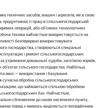
 технічних засобів, машин і агрегатів, які в свою
ь продуктивності праці в сільськогосподарській
 окремих операцій, або об’ємних технологічних
робоча техніка найчастіше використовується на
ивості безперервно використовувати
ького господарства, створюються спеціальні
 експлуатацію і ремонт сільськогосподарських
ні за утримання домашньої худоби, заготівлю кормів,
х об’єктах сільського господарства. Найбільш
ета яких — використання і базування
ож сучасна обробка сільськогосподарських
анізаціям, що займаються спільною обробкою
ільськогосподарських баз. Найчастіше,
мально сближенное до назви населеного пункту,
уванню поряд з якимось виділяється географічним