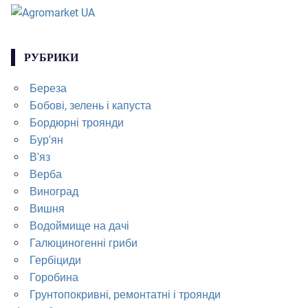
РУБРИКИ
Береза
Бобові, зелень і капуста
Бордюрні троянди
Бур'ян
В'яз
Верба
Виноград
Вишня
Водоймище на дачі
Галюциногенні гриби
Гербіциди
Горобина
Грунтопокривні, ремонтатні і троянди