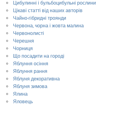
Цибулинні і бульбоцибульні рослини
Цікаві статті від наших авторів
Чайно-гібридні троянди
Червона, чорна і жовта малина
Червонолисті
Черешня
Чорниця
Що посадити на городі
Яблуння осіння
Яблуння рання
Яблуня декоративна
Яблуня зимова
Ялина
Яловець