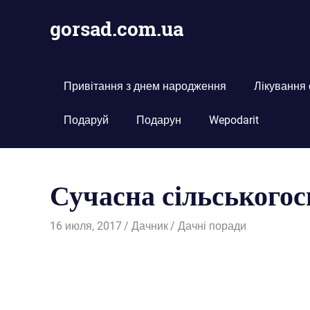
Пропустить
gorsad.com.ua
и
перейти
Дача,
к
сад
содержимому
і
Привітання з днем народження
Лікування
город
Подаруй
Подарун
Wepodarit
Сучасна сільськогос
16 июля, 2017
Дачник
Дачні поради