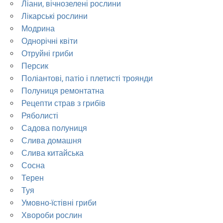
Ліани, вічнозелені рослини
Лікарські рослини
Модрина
Однорічні квіти
Отруйні гриби
Персик
Поліантові, патіо і плетисті троянди
Полуниця ремонтатна
Рецепти страв з грибів
Ряболисті
Садова полуниця
Слива домашня
Слива китайська
Сосна
Терен
Туя
Умовно-їстівні гриби
Хвороби рослин