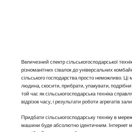
Величезний спектр сільськогосподарської технік
різноманітних сівалок до універсальних комбайні
сільського господарства просто неможливо. Ці 
людина, скосити, прибрати, упакувати, подрібни
той час як сільськогосподарська техніка справ
відрізок часу, і результати роботи агрегатів з
Придбати сільськогосподарську техніку в мережі
машини буде абсолютно ідентичним. Інтернет м