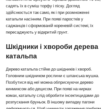
садять їх в суміш торфу і піску. Догляд
здійснюється так само, як і при розмноженні
катальпи насінням. При появі паростків у
саджанців і сформованій кореневій системі, їх
пересаджують у відкритий грунт.
Шкідники і хвороби дерева
катальпа
Дерево катальпа стійке до шкідників і хвороб.
Головним шкідником рослини є шпанська мушка.
Позбутися від неї можна обприскуючи дерево
кинмиксом або децисом. При появі на нирках
комах, катальпу слід обробити інсектицидами до
розпускання бруньок. В іншому випадку пагони
деформуються. Щоб уникнути зараження грибком