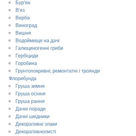
Бур'ян
В'яз
Верба
Виноград
Вишня
Водоймище на дачі
Галюциногенні гриби
Гербіциди
Горобина
Грунтопокривні, ремонтатні і троянди
Флорибунда
Груша зимня
Груша осіння
Груша рання
Дачні поради
Дачні шкідники
Декоративні злаки
Декоративнолисті