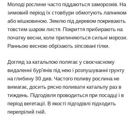
Молоді рослини часто піддаються заморозків. На
зимовий період їх стовбури обмотують лапником
або мішковиною. Землю під деревом покривають
товстим шаром листя. Покриття прибирають на
початку весни, коли припиняються сильні морози.
Ранньою весною обрізають зіпсовані гілки.
Догляд за катальпою полягає у своєчасному
видаленні бур’янів під нею і розпушуванні грунту
на глибину 30 див. Частого поливу рослина не
вимагає, досить рясно поливати катальпу раз в
тиждень. Підгодівля проводиться при посадці і в
період вегетації. В якості підгодівлі підходить
перепрілий гній.