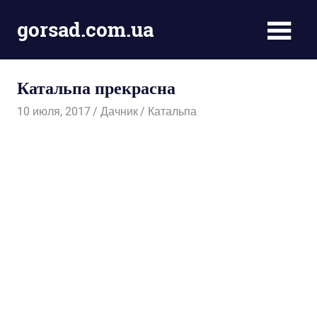
Пропустить
gorsad.com.ua
и
перейти
Дача,
к
сад
содержимому
Катальпа прекрасна
і
город
10 июля, 2017
Дачник
Катальпа