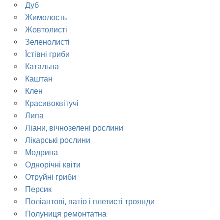
Дуб
Жимолость
Жовтолисті
Зеленолисті
Їстівні гриби
Катальпа
Каштан
Клен
Красивоквітучі
Липа
Ліани, вічнозелені рослини
Лікарські рослини
Модрина
Однорічні квіти
Отруйні гриби
Персик
Поліантові, патіо і плетисті троянди
Полуниця ремонтатна