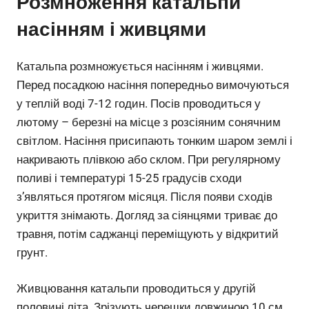
Розмноження катальпи
насінням і живцями
Катальпа розмножується насінням і живцями.
Перед посадкою насіння попередньо вимочуються
у теплій воді 7-12 годин. Посів проводиться у
лютому – березні на місце з розсіяним сонячним
світлом. Насіння присипають тонким шаром землі і
накривають плівкою або склом. При регулярному
поливі і температурі 15-25 градусів сходи
з’являться протягом місяця. Після появи сходів
укриття знімають. Догляд за сіянцями триває до
травня, потім саджанці переміщують у відкритий
грунт.
Живцювання катальпи проводиться у другій
половині літа. Зрізують черешки довжиною 10 см,