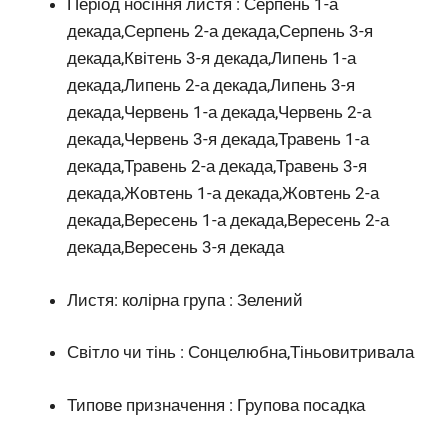
Період носіння листя : Серпень 1-а
декада,Серпень 2-а декада,Серпень 3-я
декада,Квітень 3-я декада,Липень 1-а
декада,Липень 2-а декада,Липень 3-я
декада,Червень 1-а декада,Червень 2-а
декада,Червень 3-я декада,Травень 1-а
декада,Травень 2-а декада,Травень 3-я
декада,Жовтень 1-а декада,Жовтень 2-а
декада,Вересень 1-а декада,Вересень 2-а
декада,Вересень 3-я декада
Листя: колірна група : Зелений
Світло чи тінь : Сонцелюбна,Тіньовитривала
Типове призначення : Групова посадка