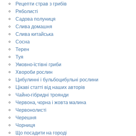
Рецепти страв з грибів
Ряболисті
Садова полуниця
Слива домашня
Слива китайська
Сосна
Терен
Туя
Умовно-їстівні гриби
Хвороби рослин
Цибулинні і бульбоцибульні рослини
Цікаві статті від наших авторів
Чайно-гібридні троянди
Червона, чорна і жовта малина
Червонолисті
Черешня
Чорниця
Що посадити на городі