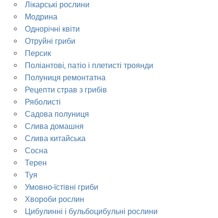
Лікарські рослини
Модрина
Однорічні квіти
Отруйні гриби
Персик
Поліантові, патіо і плетисті троянди
Полуниця ремонтатна
Рецепти страв з грибів
Ряболисті
Садова полуниця
Слива домашня
Слива китайська
Сосна
Терен
Туя
Умовно-їстівні гриби
Хвороби рослин
Цибулинні і бульбоцибульні рослини