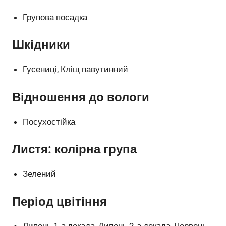
Групова посадка
Шкідники
Гусениці, Кліщ павутинний
Відношення до вологи
Посухостійка
Листя: колірна група
Зелений
Період цвітіння
Липень 1-а декада, Липень 2-а декада, Червень