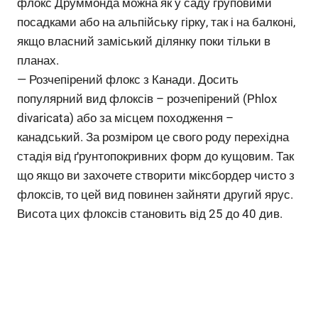
флокс Друммонда можна як у саду груповими
посадками або на альпійську гірку, так і на балконі,
якщо власний заміський ділянку поки тільки в
планах.
— Розчепірений флокс з Канади. Досить
популярний вид флоксів – розчепірений (Phlox
divaricata) або за місцем походження –
канадський. За розміром це свого роду перехідна
стадія від ґрунтопокривних форм до кущовим. Так
що якщо ви захочете створити міксбордер чисто з
флоксів, то цей вид повинен зайняти другий ярус.
Висота цих флоксів становить від 25 до 40 див.