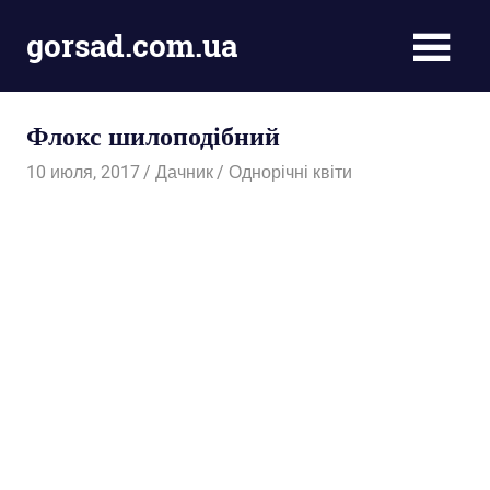
Пропустить
gorsad.com.ua
и
перейти
Дача,
к
сад
содержимому
Флокс шилоподібний
і
город
10 июля, 2017
Дачник
Однорічні квіти