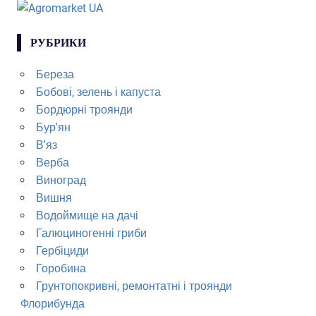
РУБРИКИ
Береза
Бобові, зелень і капуста
Бордюрні троянди
Бур'ян
В'яз
Верба
Виноград
Вишня
Водоймище на дачі
Галюциногенні гриби
Гербіциди
Горобина
Грунтопокривні, ремонтатні і троянди
Флорибунда