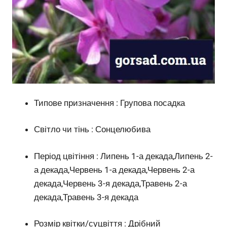
Типове призначення : Групова посадка
Світло чи тінь : Сонцелюбива
Період цвітіння : Липень 1-а декада,Липень 2-
а декада,Червень 1-а декада,Червень 2-а
декада,Червень 3-я декада,Травень 2-а
декада,Травень 3-я декада
Розмір квітки/суцвіття : Дрібний