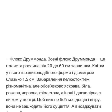
— Флокс Друммонда. Зовні флокс Друммонда — це
гілляста рослина від 20 до 60 см заввишки. Квітки
у нього гвоздикоподібного форми і діаметром
близько 1,5 см. Забарвлення пелюсток теж
різноманітна, але обов’язково яскрава: біла,
рожева, червона, фіолетова, а іноді і двоколірна, з
вічком у центрі. Цей вид не боїться дощів і вітру,
вони не зашкодять його суцвіття. А висаджувати