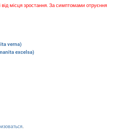
і від місця зростання. За симптомами отруєння
ta verna)
anita excelsa)
ризоваться
.