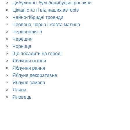
Цибулинні і бульбоцибульні рослини
Цікаві статті від наших авторів
Чайно-гібридні троянди
Червона, чорна і жовта малина
Червонолисті
Черешня
Чорниця
Що посадити на городі
Яблуння осіння
Яблуння рання
Яблуня декоративна
Яблуня зимова
Ялина
Яловець