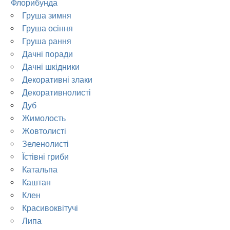
Флорибунда
Груша зимня
Груша осіння
Груша рання
Дачні поради
Дачні шкідники
Декоративні злаки
Декоративнолисті
Дуб
Жимолость
Жовтолисті
Зеленолисті
Їстівні гриби
Катальпа
Каштан
Клен
Красивоквітучі
Липа