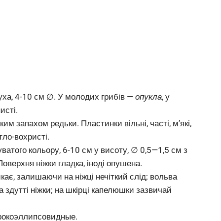
суха, 4-10 см ∅. У молодих грибів —
опукла
, у
исті.
им запахом редьки. Пластинки вільні, часті, м’які,
тло-вохристі.
ватого кольору, 6-10 см у висоту, ∅ 0,5—1,5 см з
Поверхня ніжки гладка, іноді опушена.
кає, залишаючи на ніжці нечіткий слід; вольва
на здутті ніжки; на шкірці капелюшки зазвичай
ирокоэллипсовидные.