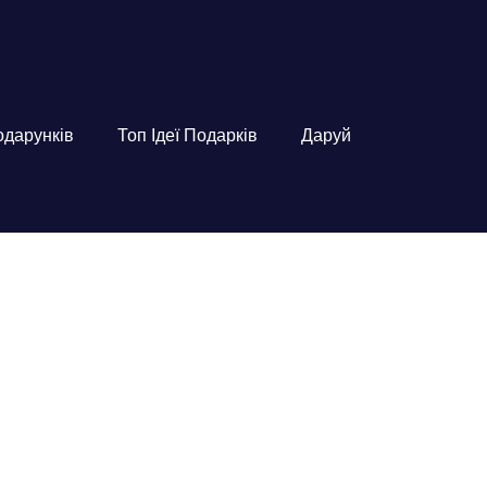
подарунків
Топ Ідеї Подарків
Даруй