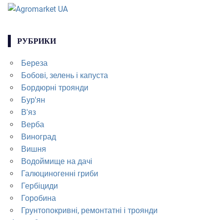
РУБРИКИ
Береза
Бобові, зелень і капуста
Бордюрні троянди
Бур'ян
В'яз
Верба
Виноград
Вишня
Водоймище на дачі
Галюциногенні гриби
Гербіциди
Горобина
Грунтопокривні, ремонтатні і троянди