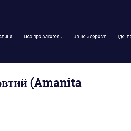
 спини
Все про алкоголь
Ваше Здоров’я
Ідеї 
овтий (Amanita