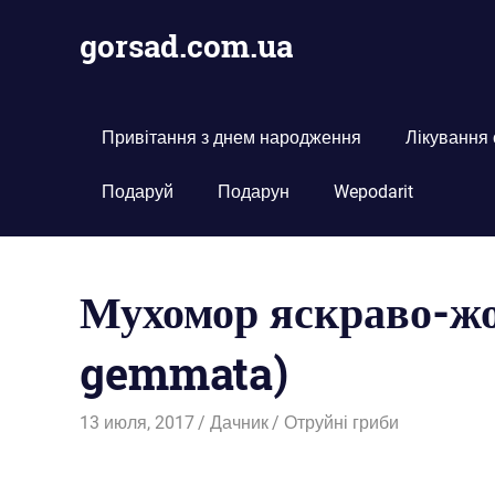
Пропустить
gorsad.com.ua
и
перейти
Дача,
к
сад
содержимому
і
Привітання з днем народження
Лікування
город
Подаруй
Подарун
Wepodarit
Мухомор яскраво-ж
gemmata)
13 июля, 2017
Дачник
Отруйні гриби