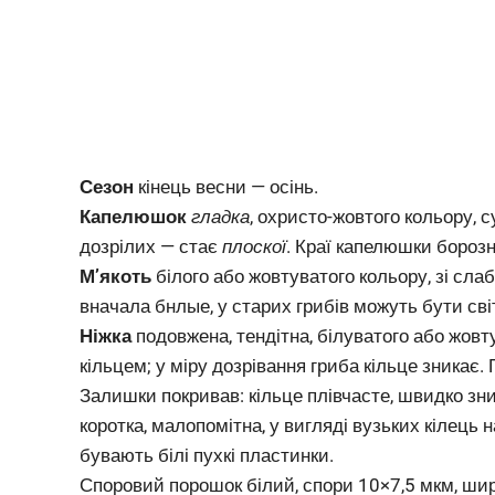
Сезон
кінець весни — осінь.
Капелюшок
гладка
, охристо-жовтого кольору, 
дозрілих — стає
плоскої
. Краї капелюшки борозн
М’якоть
білого або жовтуватого кольору, зі слабк
вначала бнлые, у старих грибів можуть бути сві
Ніжка
подовжена, тендітна, білуватого або жовту
кільцем; у міру дозрівання гриба кільце зникає. 
Залишки покривав: кільце плівчасте, швидко зни
коротка, малопомітна, у вигляді вузьких кілець 
бувають білі пухкі пластинки.
Споровий порошок білий, спори 10×7,5 мкм, ш