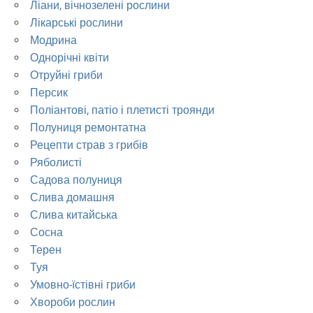
Ліани, вічнозелені рослини
Лікарські рослини
Модрина
Однорічні квіти
Отруйні гриби
Персик
Поліантові, патіо і плетисті троянди
Полуниця ремонтатна
Рецепти страв з грибів
Ряболисті
Садова полуниця
Слива домашня
Слива китайська
Сосна
Терен
Туя
Умовно-їстівні гриби
Хвороби рослин