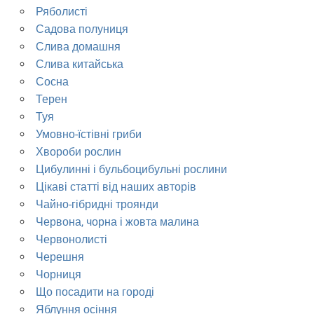
Ряболисті
Садова полуниця
Слива домашня
Слива китайська
Сосна
Терен
Туя
Умовно-їстівні гриби
Хвороби рослин
Цибулинні і бульбоцибульні рослини
Цікаві статті від наших авторів
Чайно-гібридні троянди
Червона, чорна і жовта малина
Червонолисті
Черешня
Чорниця
Що посадити на городі
Яблуння осіння