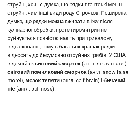
отруйні, хоч і є думка, що рядки гігантські менш
отруйні, чим інші види роду Строчков. Поширена
думка, що рядки можна вживати в їжу після
кулінарної обробки, проте гиромитрин не
руйнується повністю навіть при тривалому
відварюванні, тому в багатьох країнах рядки
відносять до безумовно отруйних грибів. У США
відомий як
сніговий сморчок
(англ. snow morel),
сніговий помилковий сморчок
(англ. snow false
morel),
мозок теляти
(англ. calf brain) і
бичачий
ніс
(англ. bull nose).