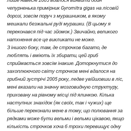
лише навесні 2005 вдалося виявити один
чепурненька примірник Gyromitra gigas на лісовій
дорозі, зовсім поруч з мурашником, в якому
мешкали безжальні руді мурашки. (В цьому я
переконався під час зйомок.) Звичайно, великого
натхнення все це викликати не може.
З іншого боку, там, де строчков багато, де
люблять і вміють їх збирати, цей гриб
сприймається зовсім інакше. Доторкнутися до
захоплюючого світу строчков мені вдалося на
грибний зустрічі 2005 року, ледве увійшовши в ліс,
мені вказали на значну мозговидную структуру,
приховану на рівному місці під ялинкою. Кілька
наступних знахідок (як своїх, так і чужих) ще
більше переконали мене в тому, що полювання за
рядками може бути вельми і вельми цікавою, якщо
кількість строчков хоча б трохи перевищує одну