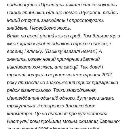
видавництво «Просвіта» лякало кілька поколінь
наших грибників, більше немає. Шукають якийсь
інший отрута, знаходять і спростовують
знайдене. Несерйозно якось.
Втім, по весні цінний кожен гриб. Тим більше що в
«моїх краях» грибів однаково трохи і навесні, і
восени, і влітку. (Взимку взагалі немає.) А
значить, кожен новий примірник здатний
викликати хоч якісь, але емоції. Так, довгі і
тривалі пошуки в перших числах травня 2002
року призвели до знаходження трьох примірників
рядок гігантського. Точки знаходження,
рівновіддалені один від одного, були вершинами
трикутника зі стороною близько двох
кілометрів. Це до питання про купчастості.
Наступні роки пройшли, можна сказати, даремно: