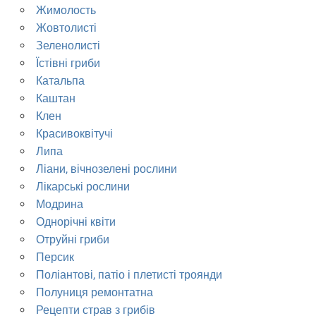
Жимолость
Жовтолисті
Зеленолисті
Їстівні гриби
Катальпа
Каштан
Клен
Красивоквітучі
Липа
Ліани, вічнозелені рослини
Лікарські рослини
Модрина
Однорічні квіти
Отруйні гриби
Персик
Поліантові, патіо і плетисті троянди
Полуниця ремонтатна
Рецепти страв з грибів