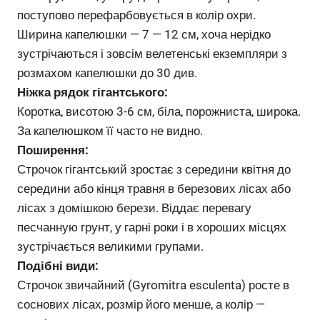
поступово перефарбовується в колір охри.
Ширина капелюшки — 7 — 12 см, хоча нерідко
зустрічаються і зовсім велетенські екземпляри з
розмахом капелюшки до 30 див.
Ніжка рядок гігантського:
Коротка, висотою 3-6 см, біла, порожниста, широка.
За капелюшком її часто не видно.
Поширення:
Строчок гігантський зростає з середини квітня до
середини або кінця травня в березових лісах або
лісах з домішкою берези. Віддає перевагу
песчанную грунт, у гарні роки і в хороших місцях
зустрічається великими групами.
Подібні види:
Строчок звичайний (Gyromitra esculenta) росте в
соснових лісах, розмір його менше, а колір —