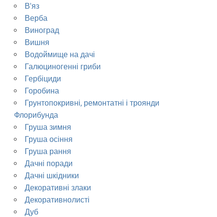
В'яз
Верба
Виноград
Вишня
Водоймище на дачі
Галюциногенні гриби
Гербіциди
Горобина
Грунтопокривні, ремонтатні і троянди
Флорибунда
Груша зимня
Груша осіння
Груша рання
Дачні поради
Дачні шкідники
Декоративні злаки
Декоративнолисті
Дуб