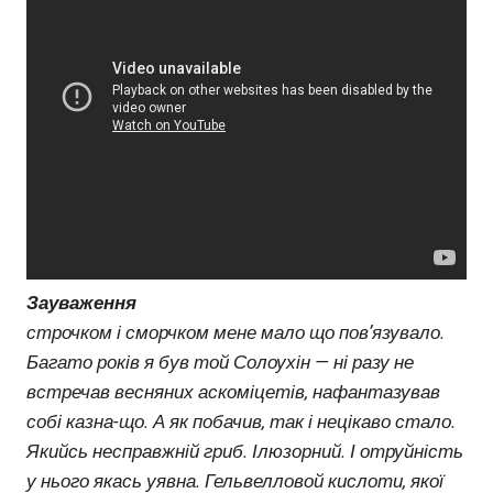
Зауваження
строчком і сморчком мене мало що пов’язувало.
Багато років я був той Солоухін — ні разу не
встречав весняних аскоміцетів, нафантазував
собі казна-що. А як побачив, так і нецікаво стало.
Якийсь несправжній гриб. Ілюзорний. І отруйність
у нього якась уявна. Гельвелловой кислоти, якої