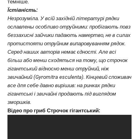
темніше.
Їстівність:
Незрозуміла. У всій західній літературі рядки
ославлены особливо отруйними: пробігають повз
беззахисні зайчики падають намертво, не в силах
протистояти отруйним випаровуванням рядок.
Серед наших авторів немає єдності. Але всі
більш або менш сходяться на тому, що строчок
гігантський відносно менш отруйний, ніж
звичайний (Gyromitra esculenta). Кінцевий споживач
все для себе давно вирішив: на ринках рядки
гігантські і звичайні продають під виглядом
зморшків.
Відео про гриб Строчок гігантський: