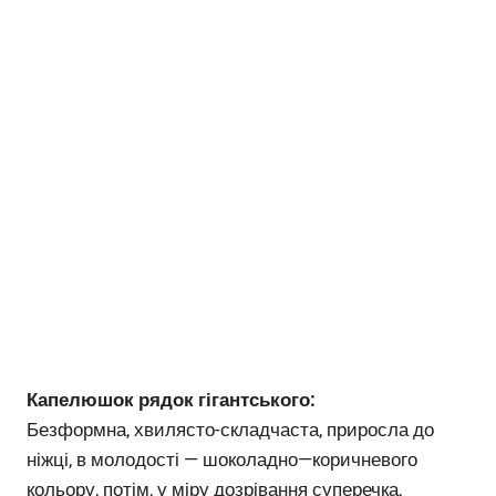
Капелюшок рядок гігантського:
Безформна, хвилясто-складчаста, приросла до
ніжці, в молодості — шоколадно—коричневого
кольору, потім, у міру дозрівання суперечка,