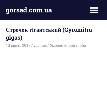
Пропустить
gorsad.com.ua
и
перейти
Дача,
к
сад
содержимому
Строчок гігантський (Gyromitra
і
город
gigas)
13 июля, 2017
Дачник
Умовно-їстівні гриби