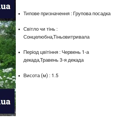
Типове призначення : Групова посадка
Світло чи тінь :
Сонцелюбна,Тіньовитривала
Період цвітіння : Червень 1-а
декада,Травень 3-я декада
Висота (м) : 1.5