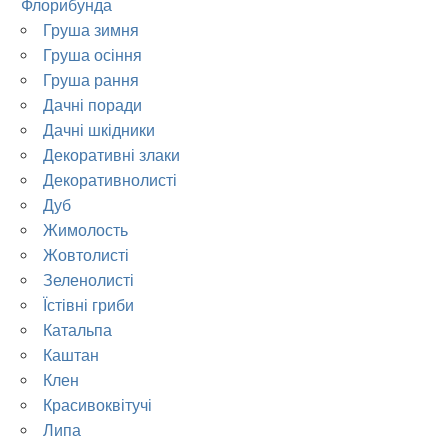
Флорибунда
Груша зимня
Груша осіння
Груша рання
Дачні поради
Дачні шкідники
Декоративні злаки
Декоративнолисті
Дуб
Жимолость
Жовтолисті
Зеленолисті
Їстівні гриби
Катальпа
Каштан
Клен
Красивоквітучі
Липа