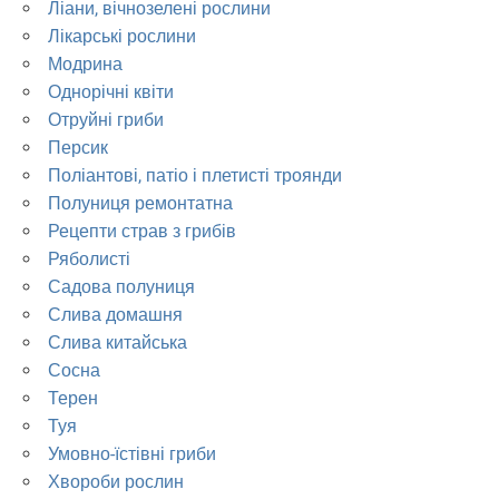
Ліани, вічнозелені рослини
Лікарські рослини
Модрина
Однорічні квіти
Отруйні гриби
Персик
Поліантові, патіо і плетисті троянди
Полуниця ремонтатна
Рецепти страв з грибів
Ряболисті
Садова полуниця
Слива домашня
Слива китайська
Сосна
Терен
Туя
Умовно-їстівні гриби
Хвороби рослин