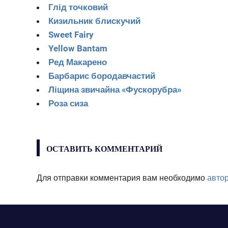
Глід точковий
Кизильник блискучий
Sweet Fairy
Yellow Bantam
Ред Макарено
Барбарис бородавчастий
Ліщина звичайна «Фускорубра»
Роза сиза
ОСТАВИТЬ КОММЕНТАРИЙ
Для отправки комментария вам необходимо
авто