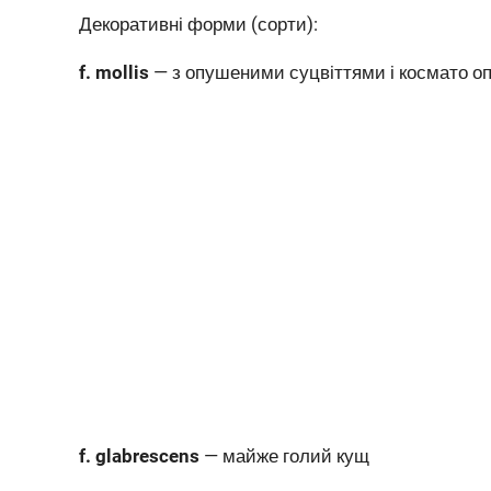
Декоративні форми (сорти):
f. mollis
— з опушеними суцвіттями і космато о
f. glabrescens
— майже голий кущ