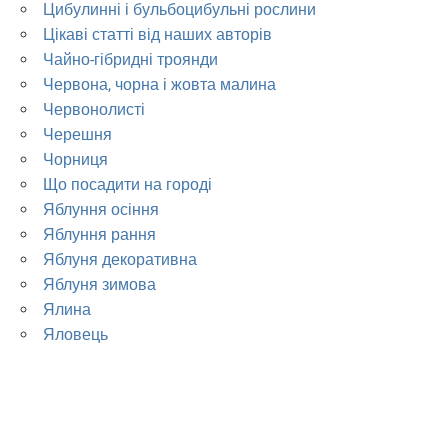
Цибулинні і бульбоцибульні рослини
Цікаві статті від наших авторів
Чайно-гібридні троянди
Червона, чорна і жовта малина
Червонолисті
Черешня
Чорниця
Що посадити на городі
Яблуння осіння
Яблуння рання
Яблуня декоративна
Яблуня зимова
Ялина
Яловець