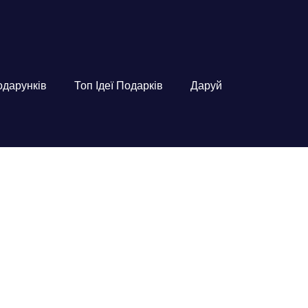
подарунків
Топ Ідеї Подарків
Даруй