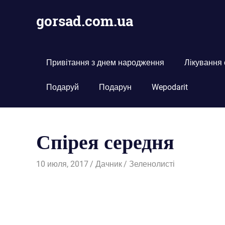
Пропустить
gorsad.com.ua
и
перейти
Дача,
к
сад
содержимому
і
Привітання з днем народження
Лікування
город
Подаруй
Подарун
Wepodarit
Спірея середня
10 июля, 2017
Дачник
Зеленолисті