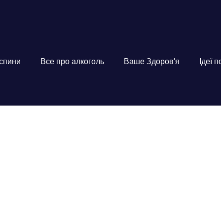
 спини
Все про алкоголь
Ваше Здоров’я
Ідеї 