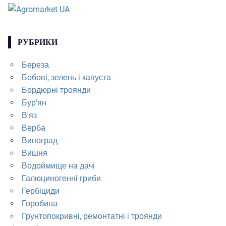
РУБРИКИ
Береза
Бобові, зелень і капуста
Бордюрні троянди
Бур'ян
В'яз
Верба
Виноград
Вишня
Водоймище на дачі
Галюциногенні гриби
Гербіциди
Горобина
Грунтопокривні, ремонтатні і троянди