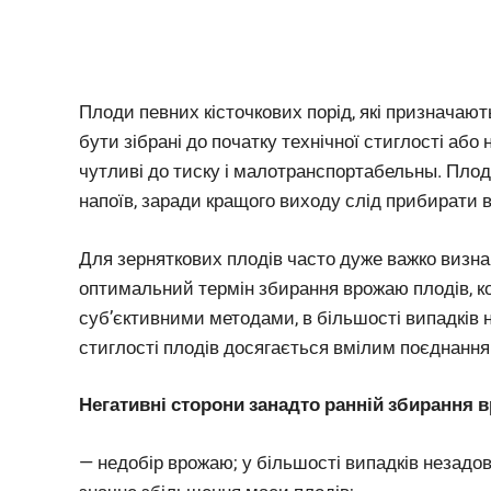
Плоди певних кісточкових порід, які призначают
бути зібрані до початку технічної стиглості або
чутливі до тиску і малотранспортабельны. Пло
напоїв, заради кращого виходу слід прибирати в 
Для зерняткових плодів часто дуже важко визн
оптимальний термін збирання врожаю плодів, ко
суб’єктивними методами, в більшості випадків
стиглості плодів досягається вмілим поєднання
Негативні сторони занадто ранній збирання 
— недобір врожаю; у більшості випадків незадо