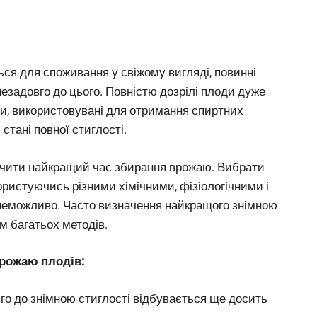
ься для споживання у свіжому вигляді, повинні
 незадовго до цього. Повністю дозрілі плоди дуже
ди, використовувані для отримання спиртних
стані повної стиглості.
ачити найкращий час збирання врожаю. Вибрати
ристуючись різними хімічними, фізіологічними і
 неможливо. Часто визначення найкращого знімною
м багатьох методів.
врожаю плодів:
вго до знімною стиглості відбувається ще досить