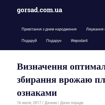
Пропустить
gorsad.com.ua
и
перейти
Дача,
к
сад
содержимому
і
Привітання з днем народження
Лікування
город
Подаруй
Подарун
Wepodarit
Визначення оптимал
збирання врожаю пл
ознаками
16 июля, 2017
Дачник
Дачні поради