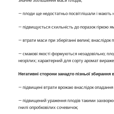
значне збільшення маси плодів;
— плоди ще недостатньо посвітлішали і мають 
— підвищується схильність до поразок гіркою ям
— втрати маси при зберіганні великі; внаслідо
— смакові якості формуються незадовільно; плод
незрілих; характерний для сорту аромат вираж
Негативні сторони занадто пізньої збирання
— підвищені втрати врожаю внаслідок опадання 
— підвищений ураження плодів такими захворюв
гнилі опробковілих сочевичок;