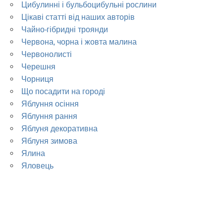
Цибулинні і бульбоцибульні рослини
Цікаві статті від наших авторів
Чайно-гібридні троянди
Червона, чорна і жовта малина
Червонолисті
Черешня
Чорниця
Що посадити на городі
Яблуння осіння
Яблуння рання
Яблуня декоративна
Яблуня зимова
Ялина
Яловець