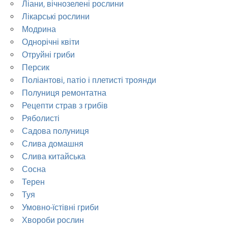
Ліани, вічнозелені рослини
Лікарські рослини
Модрина
Однорічні квіти
Отруйні гриби
Персик
Поліантові, патіо і плетисті троянди
Полуниця ремонтатна
Рецепти страв з грибів
Ряболисті
Садова полуниця
Слива домашня
Слива китайська
Сосна
Терен
Туя
Умовно-їстівні гриби
Хвороби рослин