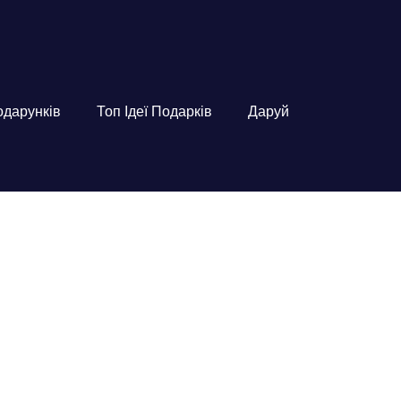
подарунків
Топ Ідеї Подарків
Даруй