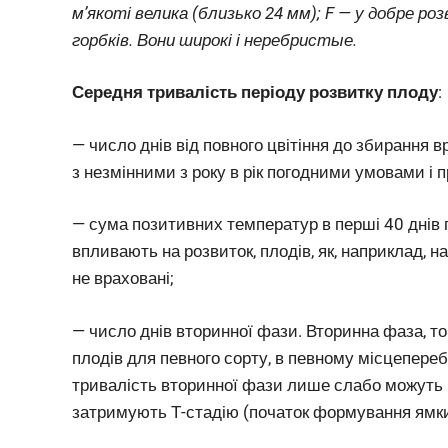
м’якоті велика (близько 24 мм); F — у добре ро
горбків. Вони широкі і неребристые.
Середня тривалість періоду розвитку плоду
:
— число днів від повного цвітіння до збирання 
з незмінними з року в рік погодними умовами і
— сума позитивних температур в перші 40 днів пі
впливають на розвиток, плодів, як, наприклад, 
не враховані;
— число днів вторинної фази. Вторинна фаза, тоб
плодів для певного сорту, в певному місцепереб
тривалість вторинної фази лише слабо можуть 
затримують Т-стадію (початок формування ямки