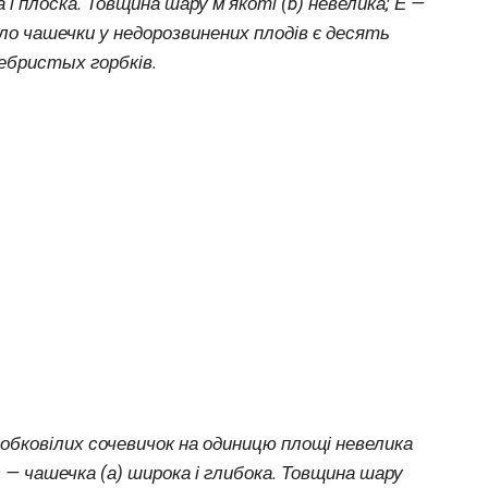
а і плоска. Товщина шару м’якоті (b) невелика; Е —
ло чашечки у недорозвинених плодів є десять
ебристых горбків.
робковілих сочевичок на одиницю площі невелика
 — чашечка (а) широка і глибока. Товщина шару