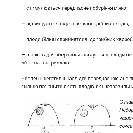
— стимулюється передчасне побуріння м’якоті;
— підвищується відсоток склоподібних плодів;
— плоди більш сприйнятливі до грибних хвороб
— цінність для зберігання знижується; плоди пе
м’якоть стає рихлою.
Численні негативні наслідки передчасною або п
сильно погіршити якість плодів, як і неправильн
Ознак
Недор
чашеч
сочев