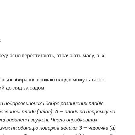
;
редчасно перестигають, втрачають масу, а їх
ізньої збирання врожаю плодів можуть також
ий догляд за садом.
и недорозвинених і добре розвинених плодів.
озвинені плоди (зліва): А — плоди по напрямку до
ці видалені і звужені. Число опробковілих
ичок на одиницю поверхні велике; З — чашечка (а)