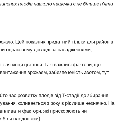
звинених плодів навколо чашечки є не більше п’яти
врожаю. Цей показник придатний тільки для районів
 при однаковому догляді за насадженнями;
сля кінця цвітіння. Такі важливі фактори, що
навантаження врожаєм, забезпеченість азотом, тут
то час розвитку плодів від Т-стадії до збирання
ування, коливається з року в рік лише незначно. На
впливати фактори, які прискорюють чи
 біля плодоніжки).