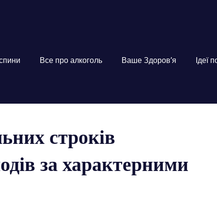
 спини
Все про алкоголь
Ваше Здоров’я
Ідеї 
ьних строків
одів за характерними