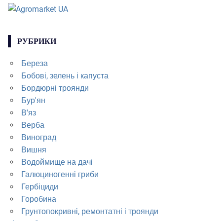
РУБРИКИ
Береза
Бобові, зелень і капуста
Бордюрні троянди
Бур'ян
В'яз
Верба
Виноград
Вишня
Водоймище на дачі
Галюциногенні гриби
Гербіциди
Горобина
Грунтопокривні, ремонтатні і троянди