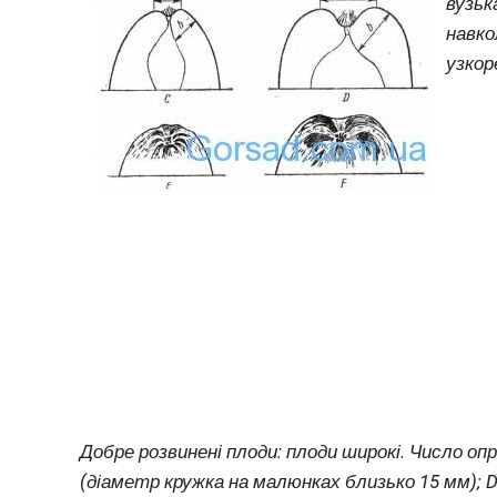
вузьк
навко
узкор
Добре розвинені плоди: плоди широкі. Число оп
(діаметр кружка на малюнках близько 15 мм); D