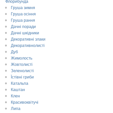
Флорибунда
Груша зимня
Груша осіння
Груша рання
Дачні поради
Дачні шкідники
Декоративні злаки
Декоративнолисті
Дуб
Жимолость
Жовтолисті
Зеленолисті
Їстівні гриби
Катальпа
Каштан
Клен
Красивоквітучі
Липа