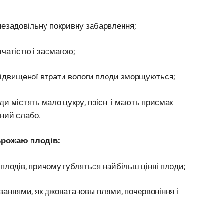
незадовільну покривну забарвлення;
чатістю і засмагою;
к підвищеної втрати вологи плоди зморщуються;
и містять мало цукру, прісні і мають присмак
ений слабо.
 врожаю плодів:
плодів, причому губляться найбільш цінні плоди;
аннями, як джонатановы плями, почервоніння і