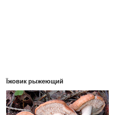
Їжовик рыжеющий