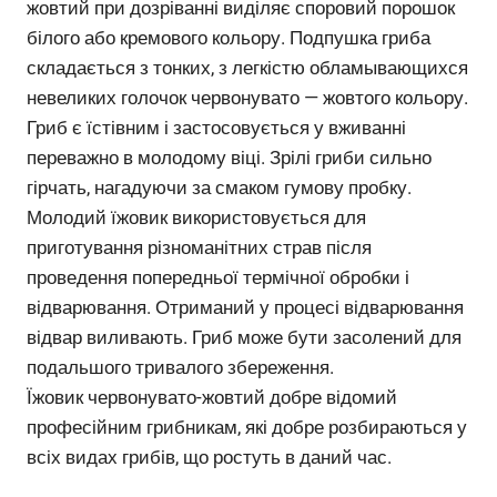
жовтий при дозріванні виділяє споровий порошок
білого або кремового кольору. Подпушка гриба
складається з тонких, з легкістю обламывающихся
невеликих голочок червонувато — жовтого кольору.
Гриб є їстівним і застосовується у вживанні
переважно в молодому віці. Зрілі гриби сильно
гірчать, нагадуючи за смаком гумову пробку.
Молодий їжовик використовується для
приготування різноманітних страв після
проведення попередньої термічної обробки і
відварювання. Отриманий у процесі відварювання
відвар виливають. Гриб може бути засолений для
подальшого тривалого збереження.
Їжовик червонувато-жовтий добре відомий
професійним грибникам, які добре розбираються у
всіх видах грибів, що ростуть в даний час.