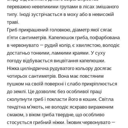
переважно невеликими групами в лісах змішаного
типу. Іноді зустрічається в моху або в невисокій
траві.
Гриб прикрашений головкою, діаметр якої сягає
п’яти сантиметрів. Капелюшок гриба, пофарбована
в червонувато — рудий колір, є хвилястою, володіє
достатньо тонкими, ламкими краями. У суху
погоду відбувається вицвітання капелюшки.
Ніжка циліндрична рудуватого кольору досягає
чотирьох сантиметрів. Вона має повстяним
пушком на своїй поверхні і слабо прикріплюється
до землі. Це дозволяє без особливої праці
сколупнути гриб і покласти його в кошик. Світла
тендітна м’якоть, не володіє яскраво вираженим
смаком, з віком гриба твердне, що особливо
стосується грибний ніжки. Їжовик червонувато —