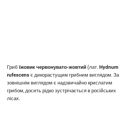
Гриб
їжовик червонувато-жовтий
(лат.
Hydnum
rufescens
є дикорастущим грибним виглядом. За
зовнішнім виглядом є надзвичайно крислатим
грибом, досить рідко зустрічається в російських
лісах.