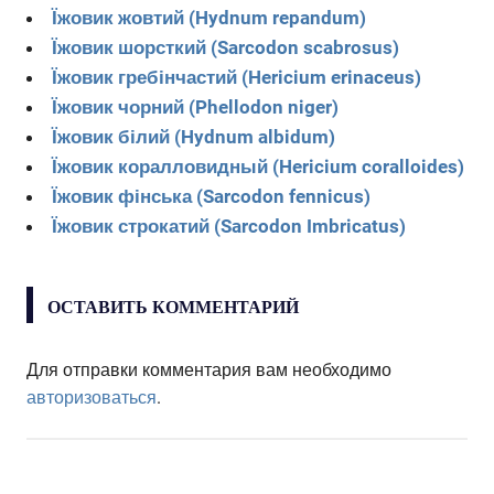
Їжовик жовтий (Hydnum repandum)
Їжовик шорсткий (Sarcodon scabrosus)
Їжовик гребінчастий (Hericium erinaceus)
Їжовик чорний (Phellodon niger)
Їжовик білий (Hydnum albidum)
Їжовик коралловидный (Hericium coralloides)
Їжовик фінська (Sarcodon fennicus)
Їжовик строкатий (Sarcodon Imbricatus)
ОСТАВИТЬ КОММЕНТАРИЙ
Для отправки комментария вам необходимо
авторизоваться
.