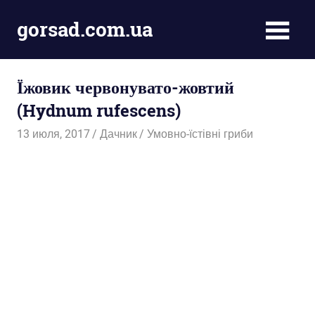
Пропустить
gorsad.com.ua
и
перейти
Дача,
к
сад
содержимому
Їжовик червонувато-жовтий
і
город
(Hydnum rufescens)
13 июля, 2017
Дачник
Умовно-їстівні гриби