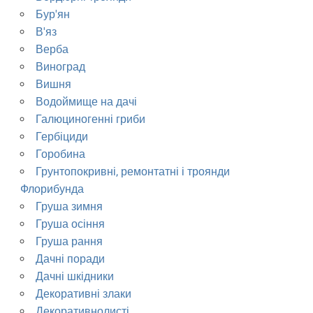
Бур'ян
В'яз
Верба
Виноград
Вишня
Водоймище на дачі
Галюциногенні гриби
Гербіциди
Горобина
Грунтопокривні, ремонтатні і троянди
Флорибунда
Груша зимня
Груша осіння
Груша рання
Дачні поради
Дачні шкідники
Декоративні злаки
Декоративнолисті