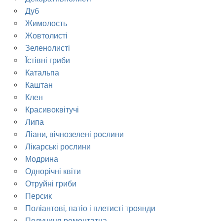
Дуб
Жимолость
Жовтолисті
Зеленолисті
Їстівні гриби
Катальпа
Каштан
Клен
Красивоквітучі
Липа
Ліани, вічнозелені рослини
Лікарські рослини
Модрина
Однорічні квіти
Отруйні гриби
Персик
Поліантові, патіо і плетисті троянди
Полуниця ремонтатна