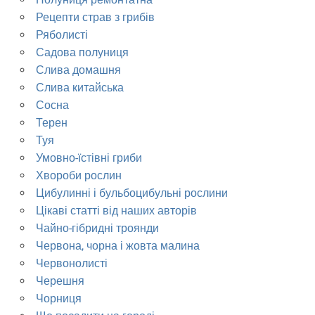
Рецепти страв з грибів
Ряболисті
Садова полуниця
Слива домашня
Слива китайська
Сосна
Терен
Туя
Умовно-їстівні гриби
Хвороби рослин
Цибулинні і бульбоцибульні рослини
Цікаві статті від наших авторів
Чайно-гібридні троянди
Червона, чорна і жовта малина
Червонолисті
Черешня
Чорниця