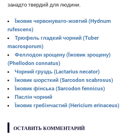
занадто твердий для людини.
Їжовик червонувато-жовтий (Hydnum
rufescens)
Трюфель гладкий чорний (Tuber
macrosporum)
Феллодон зрощену (Їжовик зрощену)
(Phellodon connatus)
Чорний груздь (Lactarius necator)
Їжовик шорсткий (Sarcodon scabrosus)
Їжовик фінська (Sarcodon fennicus)
Паслін чорний
Їжовик гребінчастий (Hericium erinaceus)
ОСТАВИТЬ КОММЕНТАРИЙ