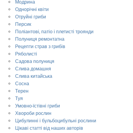
Модрина
Однорічні квіти
Отруйні гриби
Персик
Поліантові, патіо і плетисті троянди
Полуниця ремонтатна
Рецепти страв з грибів
Ряболисті
Садова полуниця
Слива домашня
Слива китайська
Сосна
Терен
Туя
Умовно-їстівні гриби
Хвороби рослин
Цибулинні і бульбоцибульні рослини
Цікаві статті від наших авторів