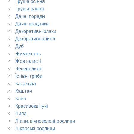
Груша осіння
Груша рання
Дачні поради
Дачні шкідники
Декоративні злаки
Декоративнолисті
Дуб
Жимолость
Жовтолисті
Зеленолисті
Їстівні гриби
Катальпа
Каштан
Клен
Красивоквітучі
Липа
Ліани, вічнозелені рослини
Лікарські рослини