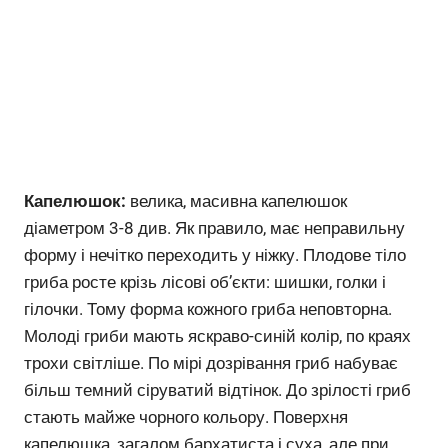
Капелюшок:
велика, масивна капелюшок
діаметром 3-8 див. Як правило, має неправильну
форму і нечітко переходить у ніжку. Плодове тіло
гриба росте крізь лісові об’єкти: шишки, голки і
гілочки. Тому форма кожного гриба неповторна.
Молоді гриби мають яскраво-синій колір, по краях
трохи світліше. По мірі дозрівання гриб набуває
більш темний сіруватий відтінок. До зрілості гриб
стають майже чорного кольору. Поверхня
капелюшка, загалом бархатиста і суха, але при