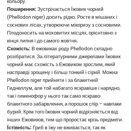
кольору.
Поширення:
Зустрічається Їжовик чорний
(Phellodon niger) досить рідко. Росте в мішаних і
соснових лісах, утворюючи мікоризу з сосновими.
Плодоносить на моховитих місцях, орієнтовно з
кінця липня і до самого жовтня.
Схожість:
В ежовиках роду Phellodon складно
розібратися. За літературними джерелами Їжовик
чорний має схожість з Ежовиком зрослим, який
насправді зрощену і більш тонкий і сірий. Можна
Phellodon niger прийняти і за блакитний
Гиднеллум, але той набагато яскравіше і нарядно,
так і гименофор у нього так само яскраво-
блакитного забарвлення, а порошок спір – навпаки
бурий. Крім того Їжовик чорний відрізняється від
інших Ежовиков, тим що проростає крізь предмети.
Їстівність:
Гриб в їжу не вживається, так як