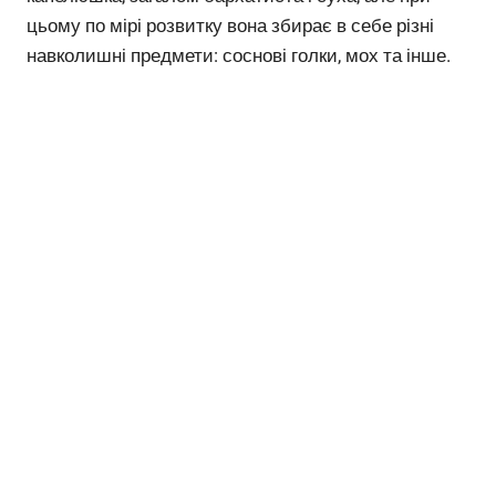
цьому по мірі розвитку вона збирає в себе різні
навколишні предмети: соснові голки, мох та інше.