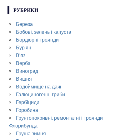
РУБРИКИ
Береза
Бобові, зелень і капуста
Бордюрні троянди
Бур'ян
В'яз
Верба
Виноград
Вишня
Водоймище на дачі
Галюциногенні гриби
Гербіциди
Горобина
Грунтопокривні, ремонтатні і троянди
Флорибунда
Груша зимня