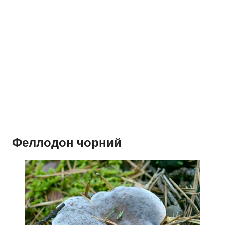
Феллодон чорний