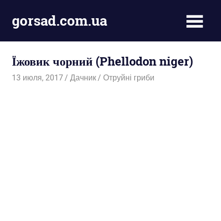
Пропустить
gorsad.com.ua
и
перейти
Дача,
к
сад
содержимому
Їжовик чорний (Phellodon niger)
і
город
13 июля, 2017
Дачник
Отруйні гриби