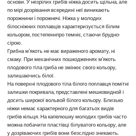
основи. У незрілих грибів ніжка досить щільна, але
по мірі дозрівання всередині неї виникають
порожнини і порожнечі. Ніжка у молодих
білосніжних поплавців характеризується білим
кольором, постепеннпро темніє, стаючи брудно-
сірою.
Грибна м’якоть не має вираженого аромату, ні
смаку. При механічних пошкодженнях м’якоть
плодового тіла гриба не змінює свого кольору,
залишаючись білої.
На поверхні плодового тіла білого поплавця помітні
залишки покривала, представлені мешковидной і
досить широкої вольвой білого кольору. Близько
ніжки немає характерного для багатьох видів
грибів кільця. На капелюшку молодих грибів часто
можна побачити пластівці білуватого кольору, але
у дозріваючих грибів вони безслідно зникають.