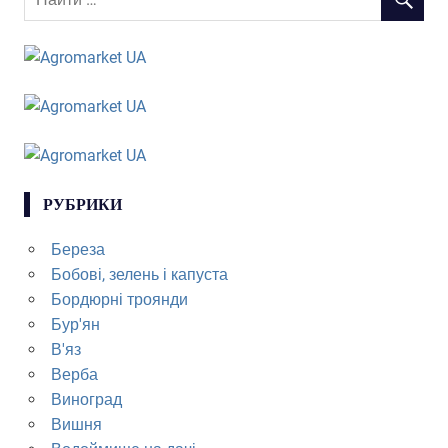
РУБРИКИ
Береза
Бобові, зелень і капуста
Бордюрні троянди
Бур'ян
В'яз
Верба
Виноград
Вишня