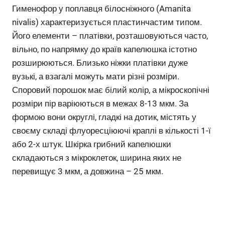
Гименофор у поплавця білосніжного (Amanita
nivalis) характеризується пластинчастим типом.
Його елементи – платівки, розташовуються часто,
вільно, по напрямку до країв капелюшка істотно
розширюються. Близько ніжки платівки дуже
вузькі, а взагалі можуть мати різні розміри.
Споровий порошок має білий колір, а мікроскопічні
розміри пір варіюються в межах 8-13 мкм. За
формою вони округлі, гладкі на дотик, містять у
своєму складі флуоресціюючі краплі в кількості 1-ї
або 2-х штук. Шкірка грибний капелюшки
складаються з мікроклеток, ширина яких не
перевищує 3 мкм, а довжина – 25 мкм.