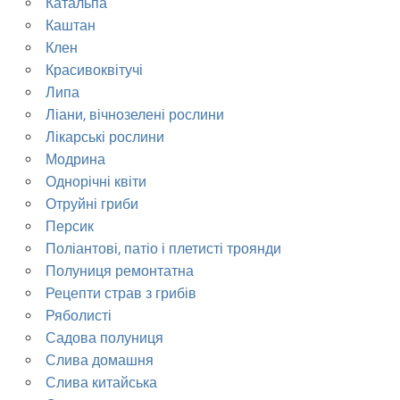
Катальпа
Каштан
Клен
Красивоквітучі
Липа
Ліани, вічнозелені рослини
Лікарські рослини
Модрина
Однорічні квіти
Отруйні гриби
Персик
Поліантові, патіо і плетисті троянди
Полуниця ремонтатна
Рецепти страв з грибів
Ряболисті
Садова полуниця
Слива домашня
Слива китайська