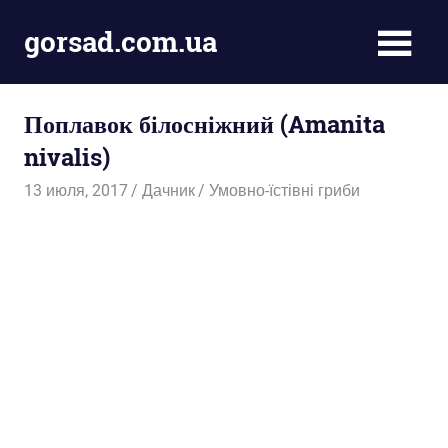
Пропустить
gorsad.com.ua
и
перейти
Дача,
к
сад
содержимому
Поплавок білосніжний (Amanita
і
город
nivalis)
13 июля, 2017
Дачник
Умовно-їстівні гриби