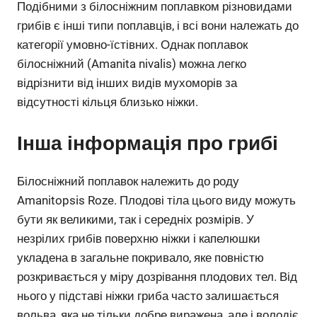
Подібними з білосніжним поплавком різновидами
грибів є інші типи поплавців, і всі вони належать до
категорії умовно-їстівних. Однак поплавок
білосніжний (Amanita nivalis) можна легко
відрізнити від інших видів мухоморів за
відсутності кільця близько ніжки.
Інша інформація про грибі
Білосніжний поплавок належить до роду
Amanitopsis Roze. Плодові тіла цього виду можуть
бути як великими, так і середніх розмірів. У
незрілих грибів поверхню ніжки і капелюшки
укладена в загальне покривало, яке повністю
розкривається у міру дозрівання плодових тел. Від
нього у підставі ніжки гриба часто залишається
вольва, яка не тільки добре виражена, але і володіє