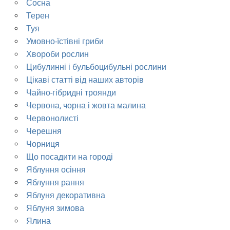
Сосна
Терен
Туя
Умовно-їстівні гриби
Хвороби рослин
Цибулинні і бульбоцибульні рослини
Цікаві статті від наших авторів
Чайно-гібридні троянди
Червона, чорна і жовта малина
Червонолисті
Черешня
Чорниця
Що посадити на городі
Яблуння осіння
Яблуння рання
Яблуня декоративна
Яблуня зимова
Ялина