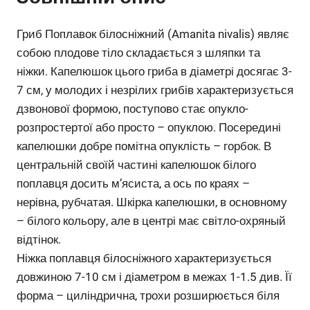
Гриб Поплавок білосніжний (Amanita nivalis) являє
собою плодове тіло складається з шляпки та
ніжки. Капелюшок цього гриба в діаметрі досягає 3-
7 см, у молодих і незрілих грибів характеризується
дзвонової формою, поступово стає опукло-
розпростертої або просто – опуклою. Посередині
капелюшки добре помітна опуклість – горбок. В
центральній своїй частині капелюшок білого
поплавця досить м’ясиста, а ось по краях –
нерівна, рубчатая. Шкірка капелюшки, в основному
– білого кольору, але в центрі має світло-охряный
відтінок.
Ніжка поплавця білосніжного характеризується
довжиною 7-10 см і діаметром в межах 1-1.5 див. Її
форма – циліндрична, трохи розширюється біля