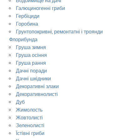
Водоймище на дачі
Галюциногенні гриби
Гербіциди
Горобина
Грунтопокривні, ремонтатні і троянди
Флорибунда
Груша зимня
Груша осіння
Груша рання
Дачні поради
Дачні шкідники
Декоративні злаки
Декоративнолисті
Дуб
Жимолость
Жовтолисті
Зеленолисті
Їстівні гриби