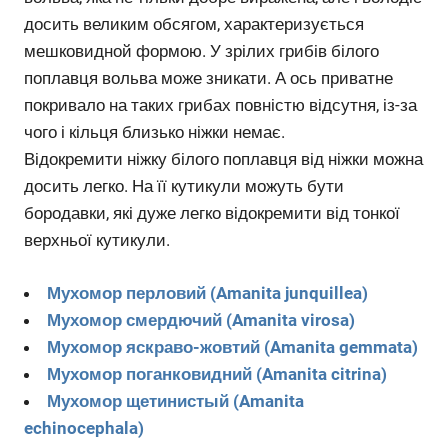
досить великим обсягом, характеризується
мешковидной формою. У зрілих грибів білого
поплавця вольва може зникати. А ось приватне
покривало на таких грибах повністю відсутня, із-за
чого і кільця близько ніжки немає.
Відокремити ніжку білого поплавця від ніжки можна
досить легко. На її кутикули можуть бути
бородавки, які дуже легко відокремити від тонкої
верхньої кутикули.
Мухомор перловий (Amanita junquillea)
Мухомор смердючий (Amanita virosa)
Мухомор яскраво-жовтий (Amanita gemmata)
Мухомор поганковидний (Amanita citrina)
Мухомор щетинистый (Amanita
echinocephala)