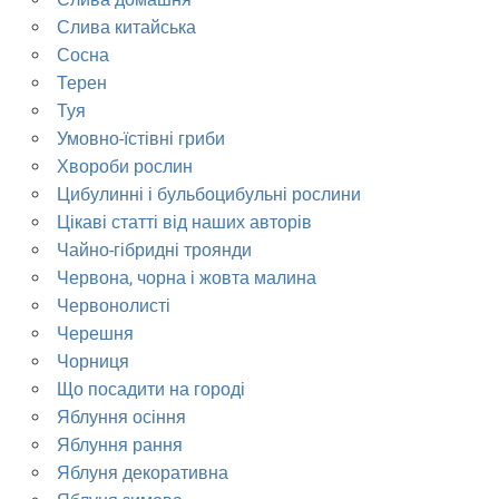
Слива китайська
Сосна
Терен
Туя
Умовно-їстівні гриби
Хвороби рослин
Цибулинні і бульбоцибульні рослини
Цікаві статті від наших авторів
Чайно-гібридні троянди
Червона, чорна і жовта малина
Червонолисті
Черешня
Чорниця
Що посадити на городі
Яблуння осіння
Яблуння рання
Яблуня декоративна