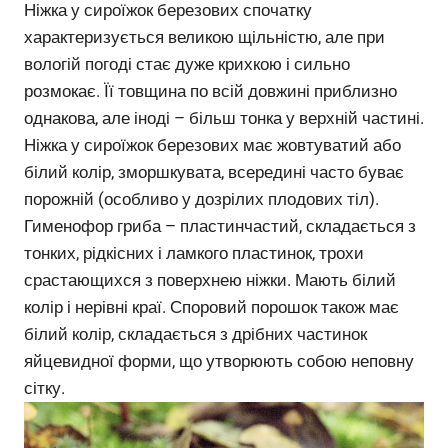
Ніжка у сироїжок березових спочатку
характеризується великою щільністю, але при
вологій погоді стає дуже крихкою і сильно
розмокає. Її товщина по всій довжині приблизно
однакова, але іноді – більш тонка у верхній частині.
Ніжка у сироїжок березових має жовтуватий або
білий колір, зморшкувата, всередині часто буває
порожній (особливо у дозрілих плодових тіл).
Гименофор гриба – пластинчастий, складається з
тонких, рідкісних і ламкого пластинок, трохи
срастающихся з поверхнею ніжки. Мають білий
колір і нерівні краї. Споровий порошок також має
білий колір, складається з дрібних частинок
яйцевидної форми, що утворюють собою неповну
сітку.