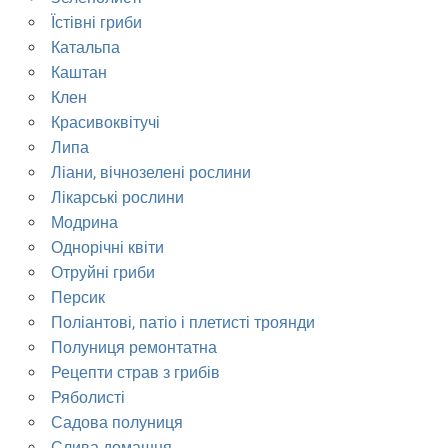
Їстівні гриби
Катальпа
Каштан
Клен
Красивоквітучі
Липа
Ліани, вічнозелені рослини
Лікарські рослини
Модрина
Однорічні квіти
Отруйні гриби
Персик
Поліантові, патіо і плетисті троянди
Полуниця ремонтатна
Рецепти страв з грибів
Ряболисті
Садова полуниця
Слива домашня