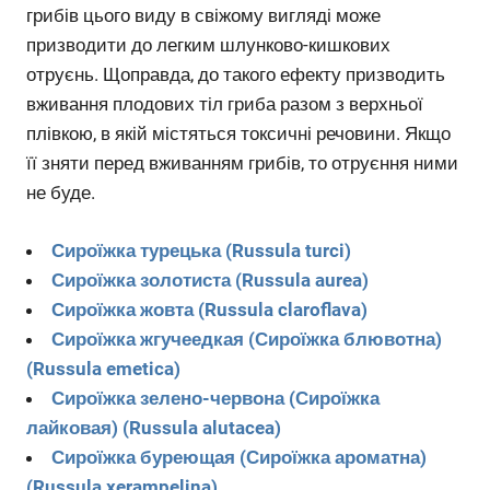
грибів цього виду в свіжому вигляді може
призводити до легким шлунково-кишкових
отруєнь. Щоправда, до такого ефекту призводить
вживання плодових тіл гриба разом з верхньої
плівкою, в якій містяться токсичні речовини. Якщо
її зняти перед вживанням грибів, то отруєння ними
не буде.
Сироїжка турецька (Russula turci)
Сироїжка золотиста (Russula aurea)
Сироїжка жовта (Russula claroflava)
Сироїжка жгучеедкая (Сироїжка блювотна)
(Russula emetica)
Сироїжка зелено-червона (Сироїжка
лайковая) (Russula alutacea)
Сироїжка буреющая (Сироїжка ароматна)
(Russula xerampelina)