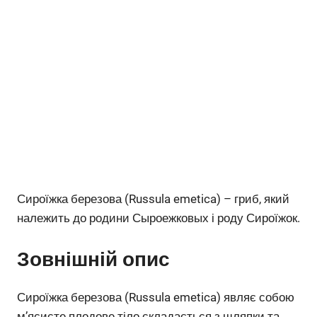
Сироїжка березова (Russula emetica) – гриб, який
належить до родини Сыроежковых і роду Сироїжок.
Зовнішній опис
Сироїжка березова (Russula emetica) являє собою
м’ясисте плодове тіло складається з шляпки та