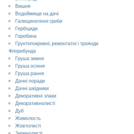
Вишня
Водоймище на дачі
Галюциногенні гриби
Гербіциди
Горобина
Грунтопокривні, ремонтатні і троянди
Флорибунда
Груша зимня
Груша осіння
Груша рання
Дачні поради
Дачні шкідники
Декоративні злаки
Декоративнолисті
Дуб
Жимолость
Жовтолисті
Зеленолисті