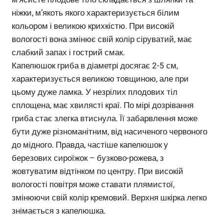
ніжки, м’якоть якого характеризується білим
кольором і великою крихкістю. При високій
вологості вона змінює свій колір сіруватий, має
слабкий запах і гострий смак.
Капелюшок гриба в діаметрі досягає 2-5 см,
характеризується великою товщиною, але при
цьому дуже ламка. У незрілих плодових тіл
сплощена, має хвилясті краї. По мірі дозрівання
гриба стає злегка втиснула. Її забарвлення може
бути дуже різноманітним, від насиченого червоного
до мідного. Правда, частіше капелюшок у
березових сироїжок – бузково-рожева, з
жовтуватим відтінком по центру. При високій
вологості повітря може ставати плямистої,
змінюючи свій колір кремовий. Верхня шкірка легко
знімається з капелюшка.