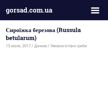
Пропустить
gorsad.com.ua
и
перейти
Дача,
к
сад
содержимому
Сироїжка березова (Russula
і
город
betularum)
13 июля, 2017
Дачник
Умовно-їстівні гриби