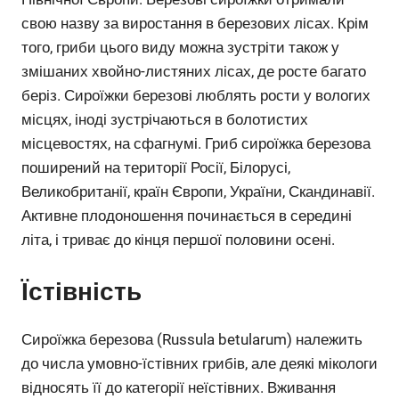
свою назву за виростання в березових лісах. Крім
того, гриби цього виду можна зустріти також у
змішаних хвойно-листяних лісах, де росте багато
беріз. Сироїжки березові люблять рости у вологих
місцях, іноді зустрічаються в болотистих
місцевостях, на сфагнумі. Гриб сироїжка березова
поширений на території Росії, Білорусі,
Великобританії, країн Європи, України, Скандинавії.
Активне плодоношення починається в середині
літа, і триває до кінця першої половини осені.
Їстівність
Сироїжка березова (Russula betularum) належить
до числа умовно-їстівних грибів, але деякі мікологи
відносять її до категорії неїстівних. Вживання