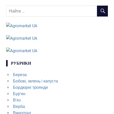
РУБРИКИ
Береза
Бобові, зелень і капуста
Бордюрні троянди
Бур'ян
В'яз
Верба
Виноград