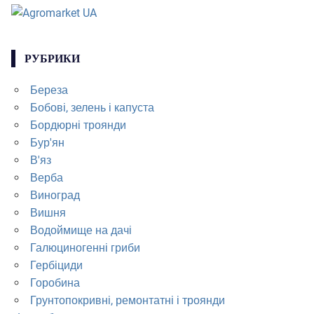
РУБРИКИ
Береза
Бобові, зелень і капуста
Бордюрні троянди
Бур'ян
В'яз
Верба
Виноград
Вишня
Водоймище на дачі
Галюциногенні гриби
Гербіциди
Горобина
Грунтопокривні, ремонтатні і троянди