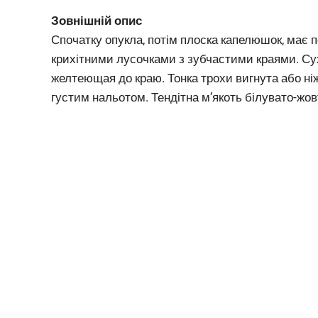
Зовнішній опис
Спочатку опукла, потім плоска капелюшок, має п
крихітними лусочками з зубчастими краями. Су
желтеющая до краю. Тонка трохи вигнута або ні
густим нальотом. Тендітна м’якоть білувато-жов