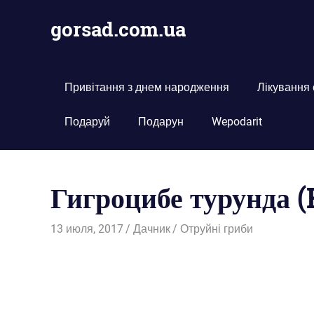
Пропустить
gorsad.com.ua
и
перейти
Дача,
к
сад
содержимому
і
Привітання з днем народження
Лікування
город
Подаруй
Подарун
Wepodarit
Гигроцибе турунда 
13 июля, 2017
Дачник
Отруйні гриби