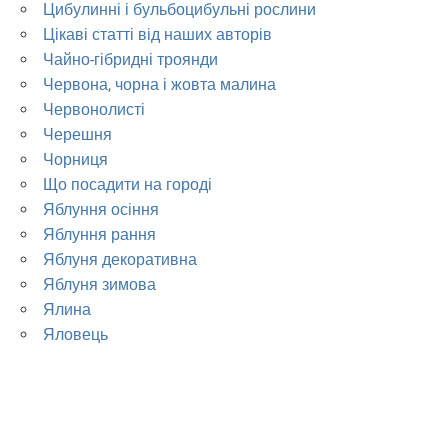
Цибулинні і бульбоцибульні рослини
Цікаві статті від наших авторів
Чайно-гібридні троянди
Червона, чорна і жовта малина
Червонолисті
Черешня
Чорниця
Що посадити на городі
Яблуння осіння
Яблуння рання
Яблуня декоративна
Яблуня зимова
Ялина
Яловець