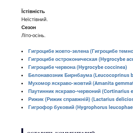
Їстівність
Неїстівний.
Сезон
Літо-осінь.
Гигроцибе жовто-зелена (Гигроцибе темно
Гигроцибе остроконическая (Hygrocybe ac
Гигроцибе червона (Hygrocybe coccinea)
Белонавозник Бирнбаума (Leucocoprinus b
Мухомор яскраво-жовтий (Amanita gemmat
Паутинник яскраво-червоний (Cortinarius e
Рижик (Рижик справжній) (Lactarius delicio
Гигрофор буковий (Hygrophorus leucophae