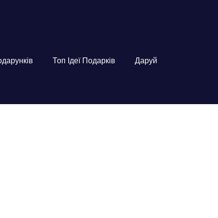
подарунків
Топ Ідеї Подарків
Даруй