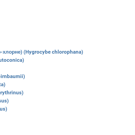
-хлорне) (Hygrocybe chlorophana)
utoconica)
irnbaumii)
a)
rythrinus)
sus)
us)