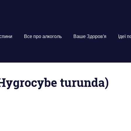
 спини
Все про алкоголь
Ваше Здоров’я
Ідеї 
(Hygrocybe turunda)