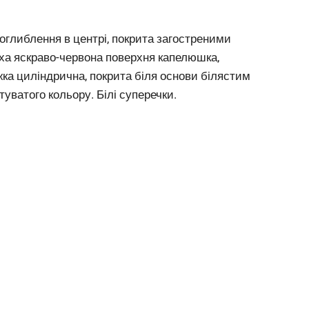
оглиблення в центрі, покрита загостреними
ха яскраво-червона поверхня капелюшка,
жка циліндрична, покрита біля основи білястим
туватого кольору. Білі суперечки.