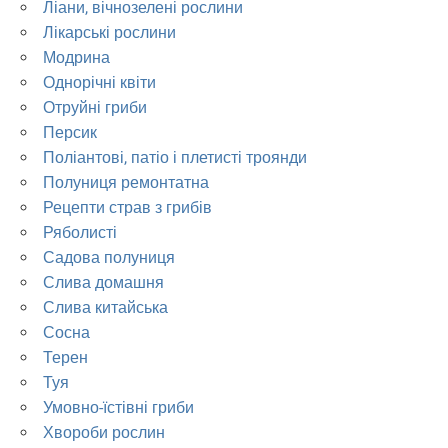
Ліани, вічнозелені рослини
Лікарські рослини
Модрина
Однорічні квіти
Отруйні гриби
Персик
Поліантові, патіо і плетисті троянди
Полуниця ремонтатна
Рецепти страв з грибів
Ряболисті
Садова полуниця
Слива домашня
Слива китайська
Сосна
Терен
Туя
Умовно-їстівні гриби
Хвороби рослин