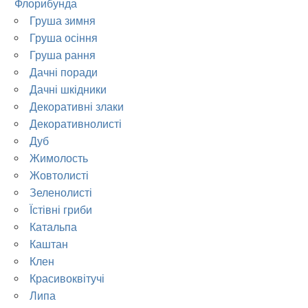
Флорибунда
Груша зимня
Груша осіння
Груша рання
Дачні поради
Дачні шкідники
Декоративні злаки
Декоративнолисті
Дуб
Жимолость
Жовтолисті
Зеленолисті
Їстівні гриби
Катальпа
Каштан
Клен
Красивоквітучі
Липа