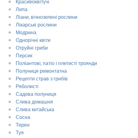
Красивоквітучі
Липа
Ліани, вічнозелені рослини
Лікарські рослини
Модрина
Однорічні квіти
Отруйні гриби
Персик
Поліантові, патіо і плетисті троянди
Полуниця ремонтатна
Рецепти страв з грибів
Ряболисті
Садова полуниця
Слива домашня
Слива китайська
Сосна
Терен
Туя