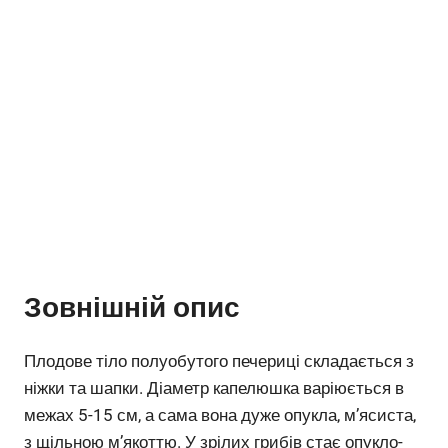
Зовнішній опис
Плодове тіло полуобутого печериці складається з
ніжки та шапки. Діаметр капелюшка варіюється в
межах 5-15 см, а сама вона дуже опукла, м’ясиста,
з щільною м’якоттю. У зрілих грибів стає опукло-