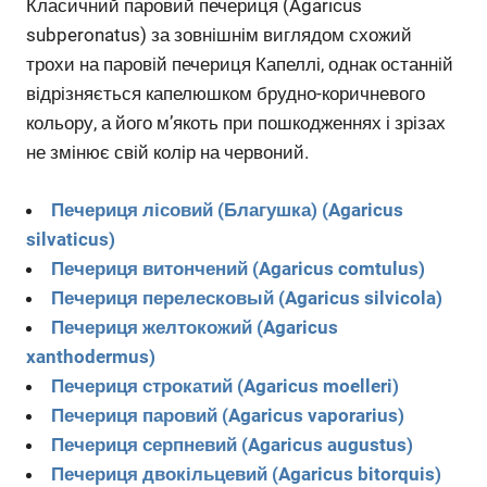
Класичний паровий печериця (Agaricus
subperonatus) за зовнішнім виглядом схожий
трохи на паровій печериця Капеллі, однак останній
відрізняється капелюшком брудно-коричневого
кольору, а його м’якоть при пошкодженнях і зрізах
не змінює свій колір на червоний.
Печериця лісовий (Благушка) (Agaricus
silvaticus)
Печериця витончений (Agaricus comtulus)
Печериця перелесковый (Agaricus silvicola)
Печериця желтокожий (Agaricus
xanthodermus)
Печериця строкатий (Agaricus moelleri)
Печериця паровий (Agaricus vaporarius)
Печериця серпневий (Agaricus augustus)
Печериця двокільцевий (Agaricus bitorquis)