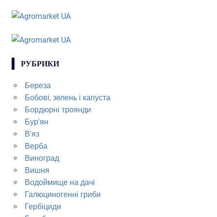
РУБРИКИ
Береза
Бобові, зелень і капуста
Бордюрні троянди
Бур'ян
В'яз
Верба
Виноград
Вишня
Водоймище на дачі
Галюциногенні гриби
Гербіциди