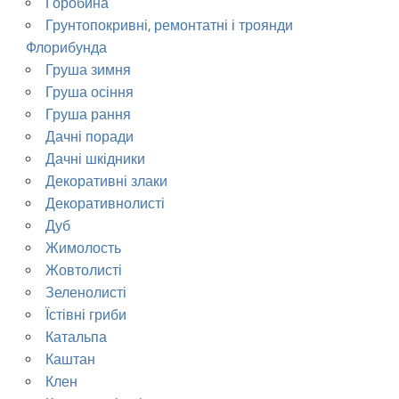
Горобина
Грунтопокривні, ремонтатні і троянди
Флорибунда
Груша зимня
Груша осіння
Груша рання
Дачні поради
Дачні шкідники
Декоративні злаки
Декоративнолисті
Дуб
Жимолость
Жовтолисті
Зеленолисті
Їстівні гриби
Катальпа
Каштан
Клен