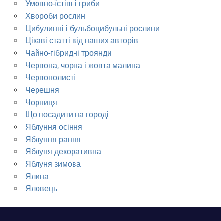
Умовно-їстівні гриби
Хвороби рослин
Цибулинні і бульбоцибульні рослини
Цікаві статті від наших авторів
Чайно-гібридні троянди
Червона, чорна і жовта малина
Червонолисті
Черешня
Чорниця
Що посадити на городі
Яблуння осіння
Яблуння рання
Яблуня декоративна
Яблуня зимова
Ялина
Яловець