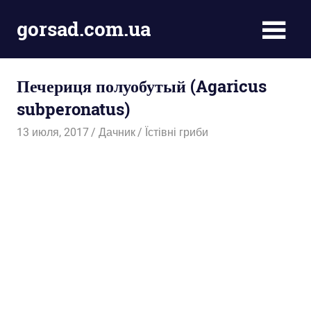
Пропустить
gorsad.com.ua
и
перейти
Дача,
к
сад
содержимому
Печериця полуобутый (Agaricus
і
город
subperonatus)
13 июля, 2017
Дачник
Їстівні гриби