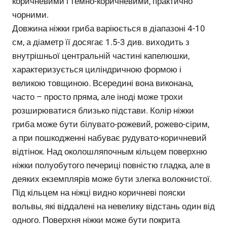
коричневими і темно-коричневими, практично
чорними.
Довжина ніжки гриба варіюється в діапазоні 4-10
см, а діаметр її досягає 1.5-3 див. виходить з
внутрішньої центральній частині капелюшки,
характеризується циліндричною формою і
великою товщиною. Всередині вона виконана,
часто – просто пряма, але іноді може трохи
розширюватися близько підстави. Колір ніжки
гриба може бути білувато-рожевий, рожево-сірим,
а при пошкодженні набуває рудувато-коричневий
відтінок. Над околошляпочным кільцем поверхню
ніжки полуобутого печериці повністю гладка, але в
деяких екземплярів може бути злегка волокнистої.
Під кільцем на ніжці видно коричневі пояски
вольвы, які віддалені на невелику відстань один від
одного. Поверхня ніжки може бути покрита