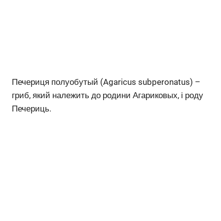
Печериця полуобутый (Agaricus subperonatus) –
гриб, який належить до родини Агариковых, і роду
Печериць.