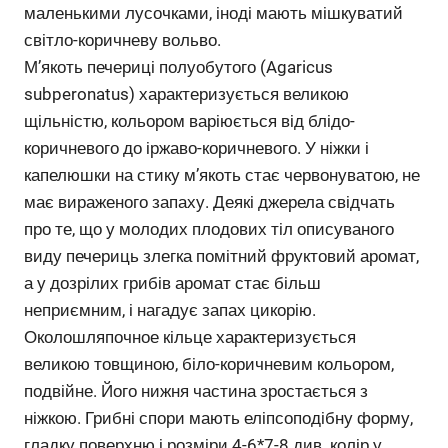
маленькими лусочками, іноді мають мішкуватий
світло-коричневу вольво.
М’якоть печериці полуобутого (Agaricus
subperonatus) характеризується великою
щільністю, кольором варіюється від блідо-
коричневого до іржаво-коричневого. У ніжки і
капелюшки на стику м’якоть стає червонуватою, не
має вираженого запаху. Деякі джерела свідчать
про те, що у молодих плодових тіл описуваного
виду печериць злегка помітний фруктовий аромат,
а у дозрілих грибів аромат стає більш
неприємним, і нагадує запах цикорію.
Околошляпочное кільце характеризується
великою товщиною, біло-коричневим кольором,
подвійне. Його нижня частина зростається з
ніжкою. Грибні спори мають еліпсоподібну форму,
гладку поверхню і розміри 4-6*7-8 див. колір у