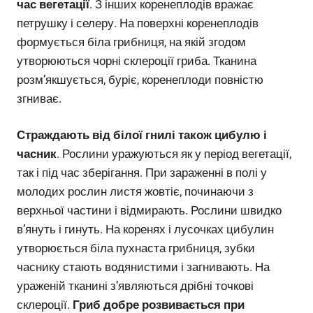
час вегетації
. З інших коренеплодів вражає
петрушку і селеру. На поверхні коренеплодів
формується біла грибниця, на якій згодом
утворюються чорні склероції гриба. Тканина
розм’якшується, буріє, коренеплоди повністю
згниває.
Страждають від білої гнилі також цибулю і
часник
. Рослини уражуються як у період вегетації,
так і під час зберігання. При зараженні в полі у
молодих рослин листя жовтіє, починаючи з
верхньої частини і відмирають. Рослини швидко
в’януть і гинуть. На коренях і лусочках цибулин
утворюється біла пухнаста грибниця, зубки
часнику стають водянистими і загнивають. На
ураженій тканині з’являються дрібні точкові
склероції.
Гриб добре розвивається при