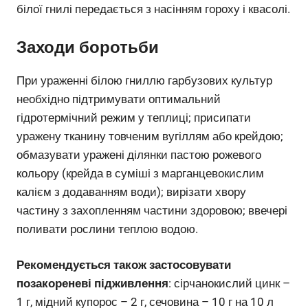
білої гнилі передається з насінням гороху і квасолі.
Заходи боротьби
При ураженні білою гниллю гарбузових культур
необхідно підтримувати оптимальний
гідротермічний режим у теплиці; присипати
уражену тканину товченим вугіллям або крейдою;
обмазувати уражені ділянки пастою рожевого
кольору (крейда в суміші з марганцевокислим
калієм з додаванням води); вирізати хвору
частину з захопленням частини здоровою; ввечері
поливати рослини теплою водою.
Рекомендується також застосовувати
позакореневі підживлення
: сірчанокислий цинк –
1 г, мідний купорос – 2 г, сечовина – 10 г на 10 л