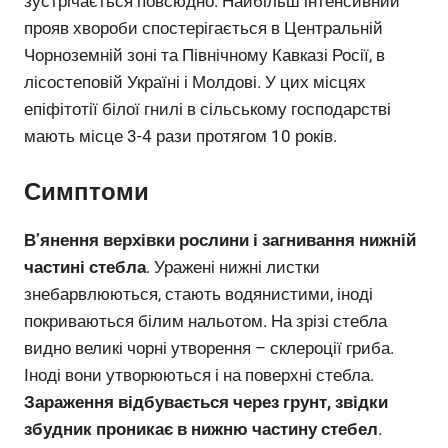
зустрічається повсюдно. Найбільш інтенсивний
прояв хвороби спостерігається в Центральній
Чорноземній зоні та Північному Кавказі Росії, в
лісостеповій Україні і Молдові. У цих місцях
епіфітотії білої гнилі в сільському господарстві
мають місце 3-4 рази протягом 10 років.
Симптоми
В’янення верхівки рослини і загнивання нижній
частині стебла
. Уражені нижні листки
знебарвлюються, стають водянистими, іноді
покриваються білим нальотом. На зрізі стебла
видно великі чорні утворення – склероції гриба.
Іноді вони утворюються і на поверхні стебла.
Зараження відбувається через грунт, звідки
збудник проникає в нижню частину стебел
.