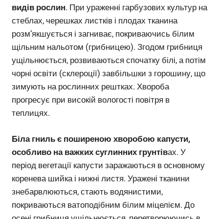
видів рослин
. При ураженні гарбузових культур на
стеблах, черешках листків і плодах тканина
розм’якшується і загниває, покриваючись білим
щільним нальотом (грибницею). Згодом грибниця
ущільнюється, розвиваються спочатку білі, а потім
чорні освіти (склероції) завбільшки з горошину, що
зимують на рослинних рештках. Хвороба
прогресує при високій вологості повітря в
теплицях.
Біла гниль є поширеною хворобою капусти,
особливо на важких суглинних грунтів
ах. У
період вегетації капусти заражаються в основному
коренева шийка і нижні листя. Уражені тканини
знебарвлюються, стають водянистими,
покриваються ватоподібним білим міцелієм. До
осені грибниця ущільнюється, перетворюючись в