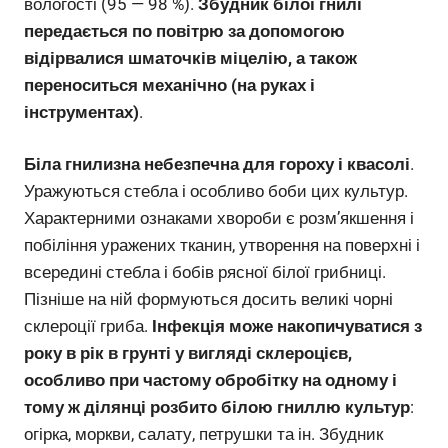
вологості (95 — 98 %).
Збудник білої гнилі
передається по повітрю за допомогою
відірвалися шматочків міцелію, а також
переноситься механічно (на руках і
інструментах)
.
Біла гнилизна небезпечна для гороху і квасолі
.
Уражуються стебла і особливо боби цих культур.
Характерними ознаками хвороби є розм’якшення і
побіління уражених тканин, утворення на поверхні і
всередині стебла і бобів рясної білої грибниці.
Пізніше на ній формуються досить великі чорні
склероції гриба.
Інфекція може накопичуватися з
року в рік в грунті у вигляді склероцієв,
особливо при частому обробітку на одному і
тому ж ділянці розбито білою гниллю культур
:
огірка, моркви, салату, петрушки та ін. Збудник