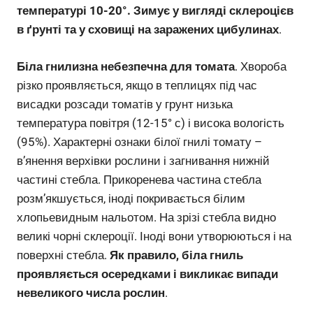
температурі 10-20°. Зимує у вигляді склероцієв
в ґрунті та у сховищі на заражених цибулинах
.
Біла гнилизна небезпечна для томата
. Хвороба
різко проявляється, якщо в теплицях під час
висадки розсади томатів у грунт низька
температура повітря (12-15° с) і висока вологість
(95%). Характерні ознаки білої гнилі томату –
в’янення верхівки рослини і загнивання нижній
частині стебла. Прикоренева частина стебла
розм’якшується, іноді покривається білим
хлопьевидным нальотом. На зрізі стебла видно
великі чорні склероції. Іноді вони утворюються і на
поверхні стебла.
Як правило, біла гниль
проявляється осередками і викликає випади
невеликого числа рослин
.