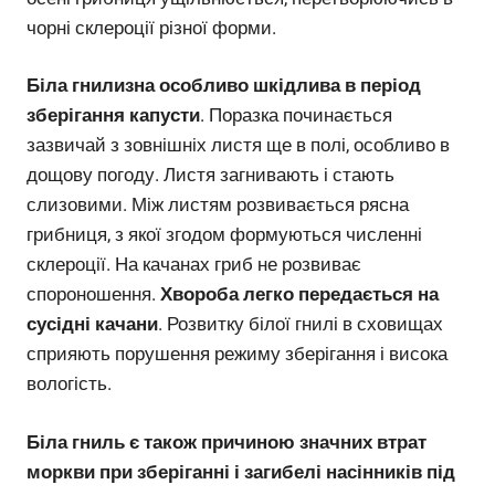
чорні склероції різної форми.
Біла гнилизна особливо шкідлива в період
зберігання капусти
. Поразка починається
зазвичай з зовнішніх листя ще в полі, особливо в
дощову погоду. Листя загнивають і стають
слизовими. Між листям розвивається рясна
грибниця, з якої згодом формуються численні
склероції. На качанах гриб не розвиває
спороношення.
Хвороба легко передається на
сусідні качани
. Розвитку білої гнилі в сховищах
сприяють порушення режиму зберігання і висока
вологість.
Біла гниль є також причиною значних втрат
моркви при зберіганні і загибелі насінників під