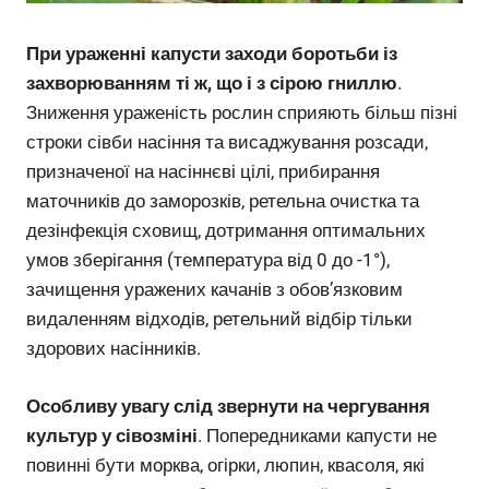
При ураженні капусти заходи боротьби із
захворюванням ті ж, що і з сірою гниллю
.
Зниження ураженість рослин сприяють більш пізні
строки сівби насіння та висаджування розсади,
призначеної на насіннєві цілі, прибирання
маточників до заморозків, ретельна очистка та
дезінфекція сховищ, дотримання оптимальних
умов зберігання (температура від 0 до -1°),
зачищення уражених качанів з обов’язковим
видаленням відходів, ретельний відбір тільки
здорових насінників.
Особливу увагу слід звернути на чергування
культур у сівозміні
. Попередниками капусти не
повинні бути морква, огірки, люпин, квасоля, які