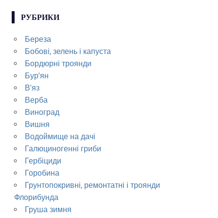
РУБРИКИ
Береза
Бобові, зелень і капуста
Бордюрні троянди
Бур'ян
В'яз
Верба
Виноград
Вишня
Водоймище на дачі
Галюциногенні гриби
Гербіциди
Горобина
Грунтопокривні, ремонтатні і троянди
Флорибунда
Груша зимня