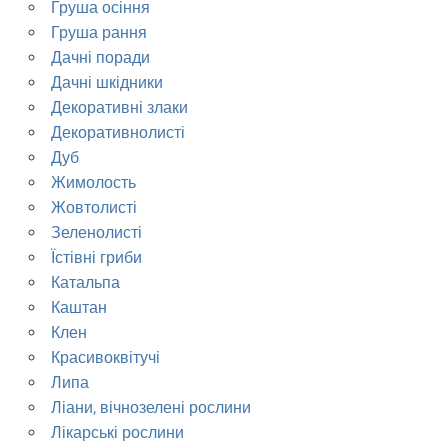
Груша осіння
Груша рання
Дачні поради
Дачні шкідники
Декоративні злаки
Декоративнолисті
Дуб
Жимолость
Жовтолисті
Зеленолисті
Їстівні гриби
Катальпа
Каштан
Клен
Красивоквітучі
Липа
Ліани, вічнозелені рослини
Лікарські рослини