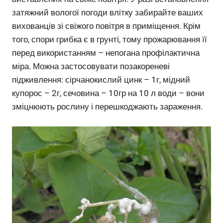
затяжний вологої погоди влітку забирайте ваших
вихованців зі свіжого повітря в приміщення. Крім
того, спори грибка є в грунті, тому прожарювання її
перед використанням – непогана профілактична
міра. Можна застосовувати позакореневі
підживлення: сірчанокислий цинк – 1г, мідний
купорос – 2г, сечовина – 10гр на 10 л води – вони
зміцнюють рослину і перешкоджають зараження.