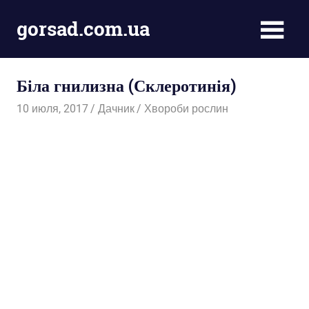
Пропустить
gorsad.com.ua
и
перейти
Дача,
к
сад
содержимому
Біла гнилизна (Склеротинія)
і
город
10 июля, 2017
Дачник
Хвороби рослин