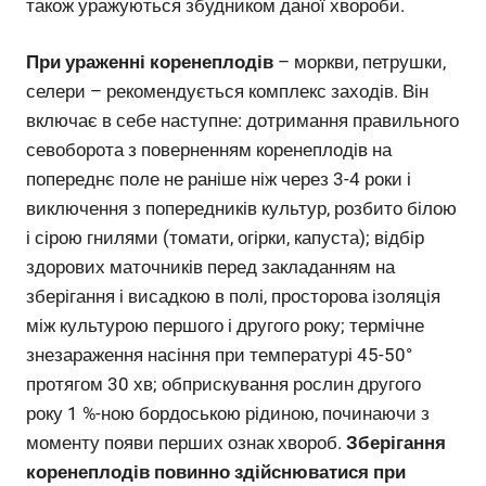
також уражуються збудником даної хвороби.
При ураженні коренеплодів
– моркви, петрушки,
селери – рекомендується комплекс заходів. Він
включає в себе наступне: дотримання правильного
севоборота з поверненням коренеплодів на
попереднє поле не раніше ніж через 3-4 роки і
виключення з попередників культур, розбито білою
і сірою гнилями (томати, огірки, капуста); відбір
здорових маточників перед закладанням на
зберігання і висадкою в полі, просторова ізоляція
між культурою першого і другого року; термічне
знезараження насіння при температурі 45-50°
протягом 30 хв; обприскування рослин другого
року 1 %-ною бордоською рідиною, починаючи з
моменту появи перших ознак хвороб.
Зберігання
коренеплодів повинно здійснюватися при