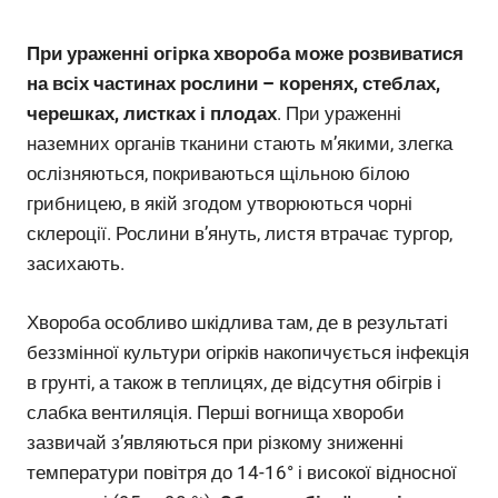
При ураженні огірка хвороба може розвиватися
на всіх частинах рослини – коренях, стеблах,
черешках, листках і плодах
. При ураженні
наземних органів тканини стають м’якими, злегка
ослізняються, покриваються щільною білою
грибницею, в якій згодом утворюються чорні
склероції. Рослини в’януть, листя втрачає тургор,
засихають.
Хвороба особливо шкідлива там, де в результаті
беззмінної культури огірків накопичується інфекція
в грунті, а також в теплицях, де відсутня обігрів і
слабка вентиляція. Перші вогнища хвороби
зазвичай з’являються при різкому зниженні
температури повітря до 14-16° і високої відносної