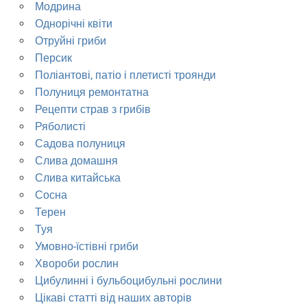
Модрина
Однорічні квіти
Отруйні гриби
Персик
Поліантові, патіо і плетисті троянди
Полуниця ремонтатна
Рецепти страв з грибів
Ряболисті
Садова полуниця
Слива домашня
Слива китайська
Сосна
Терен
Туя
Умовно-їстівні гриби
Хвороби рослин
Цибулинні і бульбоцибульні рослини
Цікаві статті від наших авторів