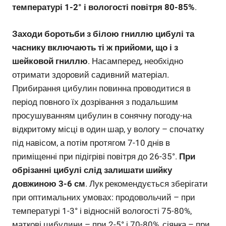
температурі 1-2° і вологості повітря 80-85%
.
Заходи боротьби з білою гниллю цибулі та
часнику включають ті ж прийоми, що і з
шейковой гниллю
. Насамперед, необхідно
отримати здоровий садивний матеріал.
Прибирання цибулин повинна проводитися в
період повного їх дозрівання з подальшим
просушуванням цибулин в сонячну погоду-на
відкритому місці в один шар, у вологу – спочатку
під навісом, а потім протягом 7-10 днів в
приміщенні при підігріві повітря до 26-35°.
При
обрізанні цибулі слід залишати шийку
довжиною 3-6 см
. Лук рекомендується зберігати
при оптимальних умовах: продовольчий – при
температурі 1-3° і відносній вологості 75-80%,
маткові цибулини – при 2-5° і 70-80%, сіянка – при