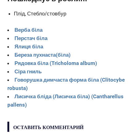
Плід, Стебло/стовбур
Верба біла
Перстач біла
Ялиця біла
Береза пухнаста(біла)
Рядовка біла (Tricholoma album)
Сіра гниль
Говорушка димчаста форма біла (Clitocybe
robusta)
Лисичка бліда (Лисичка біла) (Cantharellus
pallens)
ОСТАВИТЬ КОММЕНТАРИЙ