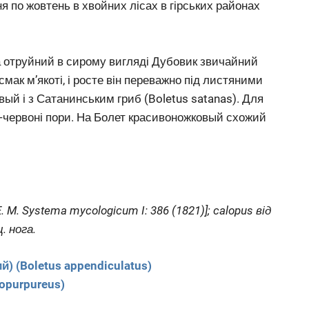
я по жовтень в хвойних лісах в гірських районах
а отруйний в сирому вигляді Дубовик звичайний
й смак м’якоті, і росте він переважно під листяними
й і з Сатанинським гриб (Boletus satanas). Для
о-червоні пори. На Болет красивоножковый схожий
 E. M. Systema mycologicum I: 386 (1821)]; calopus від
. нога.
 (Boletus appendiculatus)
opurpureus)