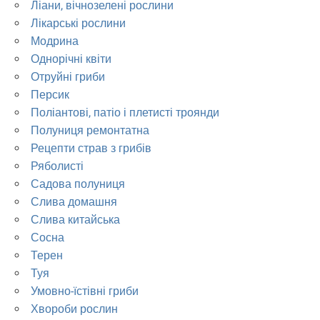
Ліани, вічнозелені рослини
Лікарські рослини
Модрина
Однорічні квіти
Отруйні гриби
Персик
Поліантові, патіо і плетисті троянди
Полуниця ремонтатна
Рецепти страв з грибів
Ряболисті
Садова полуниця
Слива домашня
Слива китайська
Сосна
Терен
Туя
Умовно-їстівні гриби
Хвороби рослин