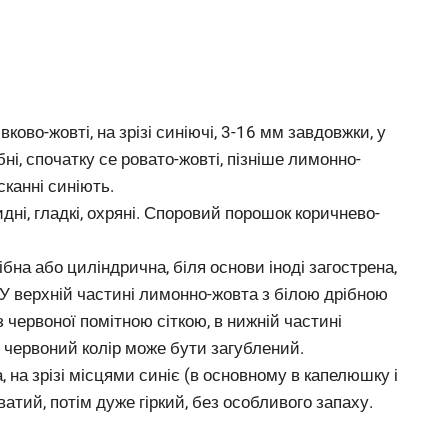
ково-жовті, на зрізі синіючі, 3-16 мм завдовжки, у
ібні, спочатку се ровато-жовті, пізніше лимонно-
сканні синіють.
ні, гладкі, охряні. Споровий порошок коричнево-
бна або циліндрична, біля основи іноді загострена,
 У верхній частині лимонно-жовта з білою дрібною
з червоної помітною сіткою, в нижній частині
м червоний колір може бути загублений.
, на зрізі місцями синіє (в основному в капелюшку і
ватий, потім дуже гіркий, без особливого запаху.