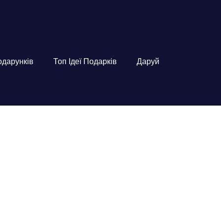
подарунків
Топ Ідеї Подарків
Даруй