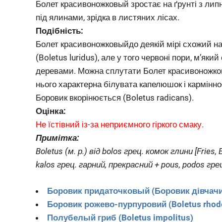
Болет красивоножковый зростає на ґрунті з липн
під ялинами, зрідка в листяних лісах.
Подібність:
Болет красивоножковыйдо деякій мірі схожий н
(Boletus luridus), але у того червоні пори, м’яки
деревами. Можна сплутати Болет красивоножковы
нього характерна білувата капелюшок і кармінн
Боровик вкорінюється (Boletus radicans).
Оцінка:
Не їстівний із-за неприємного гіркого смаку.
Примітка:
Boletus (м. р.) від bolos грец. комок глини [Fries,
kalos грец. гарний, прекрасний + pous, podos грец
Боровик придаточковый (Боровик дівчачий)
Боровик рожево-пурпуровий (Boletus rhod
Полубелый гриб (Boletus impolitus)