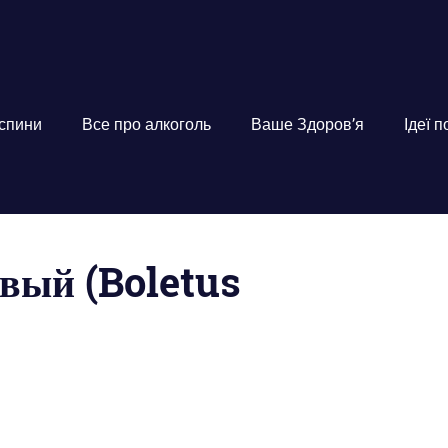
 спини
Все про алкоголь
Ваше Здоров’я
Ідеї 
вый (Boletus