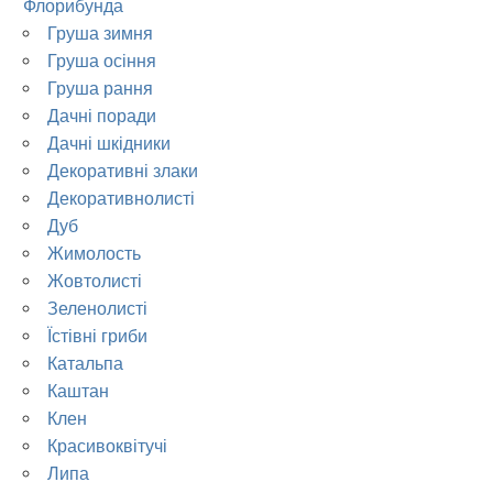
Флорибунда
Груша зимня
Груша осіння
Груша рання
Дачні поради
Дачні шкідники
Декоративні злаки
Декоративнолисті
Дуб
Жимолость
Жовтолисті
Зеленолисті
Їстівні гриби
Катальпа
Каштан
Клен
Красивоквітучі
Липа