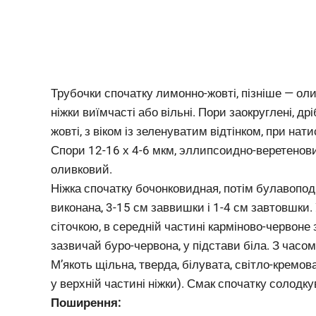
Трубочки спочатку лимонно-жовті, пізніше — олив
ніжки виїмчасті або вільні. Пори заокруглені, др
жовті, з віком із зеленуватим відтінком, при нати
Спори 12-16 х 4-6 мкм, эллипсоидно-веретеновид
оливковий.
Ніжка спочатку бочонковидная, потім булавоподі
виконана, 3-15 см заввишки і 1-4 см завтовшки.
сіточкою, в середній частині карміново-червоне 
зазвичай буро-червона, у підстави біла. З часо
М’якоть щільна, тверда, білувата, світло-кремова
у верхній частині ніжки). Смак спочатку солодку
Поширення: