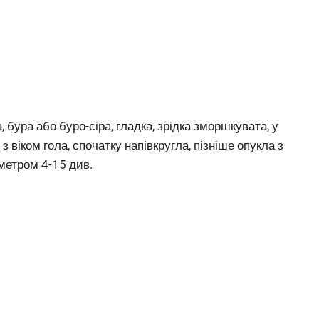
 бура або буро-сіра, гладка, зрідка зморшкувата, у
з віком гола, спочатку напівкругла, пізніше опукла з
метром 4-15 див.