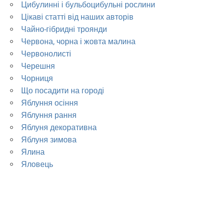
Цибулинні і бульбоцибульні рослини
Цікаві статті від наших авторів
Чайно-гібридні троянди
Червона, чорна і жовта малина
Червонолисті
Черешня
Чорниця
Що посадити на городі
Яблуння осіння
Яблуння рання
Яблуня декоративна
Яблуня зимова
Ялина
Яловець