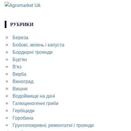
РУБРИКИ
Береза
Бобові, зелень і капуста
Бордюрні троянди
Бур'ян
В'яз
Верба
Виноград
Вишня
Водоймище на дачі
Галюциногенні гриби
Гербіциди
Горобина
Грунтопокривні, ремонтатні і троянди