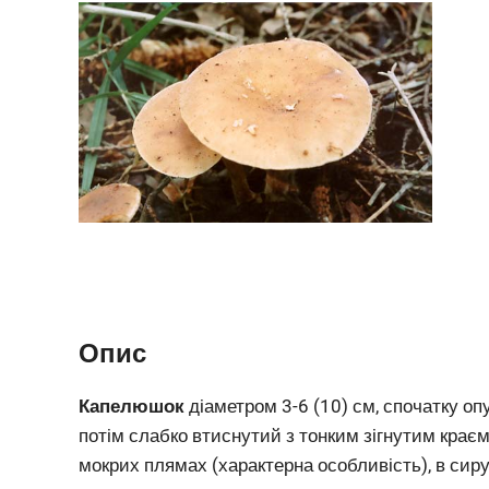
Опис
Капелюшок
діаметром 3-6 (10) см, спочатку опу
потім слабко втиснутий з тонким зігнутим краєм,
мокрих плямах (характерна особливість), в сиру