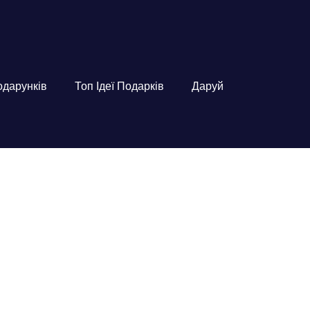
подарунків
Топ Ідеї Подарків
Даруй