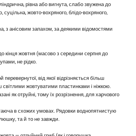
ліндрична, рівна або вигнута, слабо звужена до
 суцільна, жовто-вохряного, блідо-вохряного,
ова, з анісовим запахом, за деякими відомостями
до кінця жовтня (масово з середини серпня до
упами, не рідко.
 перевернутої, від якої відрізняється більш
ш світлими жовтуватими пластинками і ніжкою.
ані як отруйні, тому їх розрізнення, для харчового
остаюча в схожих умовах. Рядовки воднопятнистую
люшку, та й то не завжди.
овта — отруйний гриб (як і говорушка