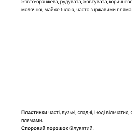
жовто-оранжева, рудувата, жовтувата, коричнев
молочної, майже білою, часто з іржавими пляма
Пластинки
часті, вузькі, спадні, іноді вільчатиє,
плямами.
Споровий порошок
білуватий.