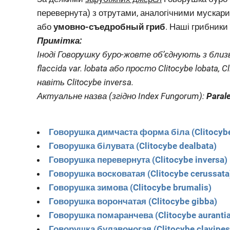
перевернута) з отрутами, аналогічними мускари
або
умовно-съедробный гриб
. Наші грибники 
Примітка:
Іноді Говорушку буро-жовте об’єднують з близь
flaccida var. lobata або просто Clitocybe lobata, Cl
навіть Clitocybe inversa.
Актуальне назва (згідно Index Fungorum):
Parale
Говорушка димчаста форма біла (Clitocybe
Говорушка білувата (Clitocybe dealbata)
Говорушка перевернута (Clitocybe inversa)
Говорушка восковатая (Clitocybe cerussata
Говорушка зимова (Clitocybe brumalis)
Говорушка ворончатая (Clitocybe gibba)
Говорушка помаранчева (Clitocybe auranti
Говорушка булавоногая (Clitocybe clavipes