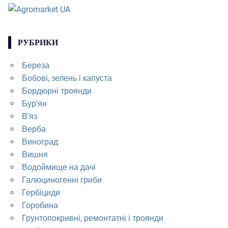
РУБРИКИ
Береза
Бобові, зелень і капуста
Бордюрні троянди
Бур'ян
В'яз
Верба
Виноград
Вишня
Водоймище на дачі
Галюциногенні гриби
Гербіциди
Горобина
Грунтопокривні, ремонтатні і троянди