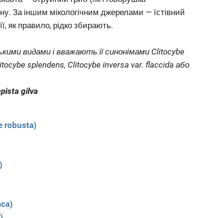
ну. За іншим мікологічним джерелами — їстівний
її, як правило, рідко збирають.
кими видами і вважають її синонімами Clitocybe
itocybe splendens, Clitocybe inversa var. flaccida або
pista gilva
 robusta)
)
aca)
)