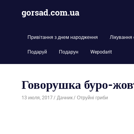
Пропустить
gorsad.com.ua
и
перейти
Дача,
к
сад
содержимому
і
Привітання з днем народження
Лікування
город
Подаруй
Подарун
Wepodarit
Говорушка буро-жовт
13 июля, 2017
Дачник
Отруйні гриби