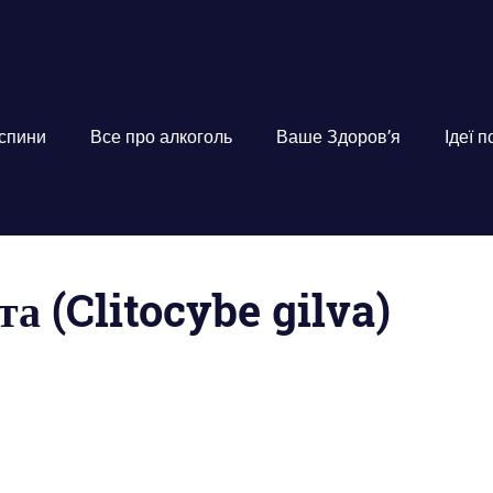
 спини
Все про алкоголь
Ваше Здоров’я
Ідеї 
а (Clitocybe gilva)