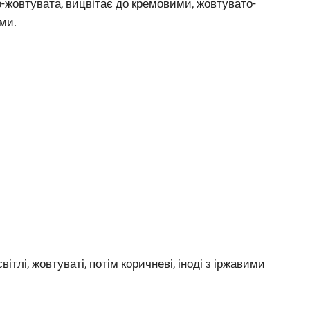
о-жовтувата, вицвітає до кремовими, жовтувато-
ми.
 світлі, жовтуваті, потім коричневі, іноді з іржавими