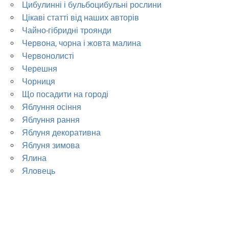
Цибулинні і бульбоцибульні рослини
Цікаві статті від наших авторів
Чайно-гібридні троянди
Червона, чорна і жовта малина
Червонолисті
Черешня
Чорниця
Що посадити на городі
Яблуння осіння
Яблуння рання
Яблуня декоративна
Яблуня зимова
Ялина
Яловець