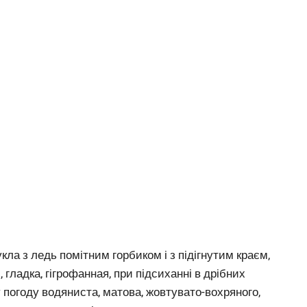
кла з ледь помітним горбиком і з підігнутим краєм,
 гладка, гігрофанная, при підсиханні в дрібних
 погоду водяниста, матова, жовтувато-вохряного,