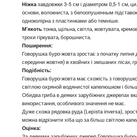
Ніжка
завдовжки 3-5 см і діаметром 0,5-1 см, ци
основи, волокниста, з белоопушенным підставою,
одноколірна з пластинками або темніше.
М’якоть
тонка, щільна, світла, жовтувата, крем
трохи гіркувата, борошниста.
Поширення:
Говорушка буро-жовта зростає з початку липня 
середини жовтня) в хвойних і змішаних лісах, гр
Подібність:
Говорушка буро-жовта має схожість з говорушкой
світлою охряной водянистої капелюшком і біль
Обидва гриба в деяких зарубіжних джерелах вказ
використання, особливого значення не має.
Дуже схожа рядовка руда (Lepista inversa), зр
можна відрізнити хіба що за більш світлою капе
Оцінка:
За деякими
зарубіжних джерел
Говорушка буро-ж