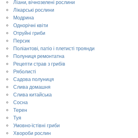
Ліани, вічнозелені рослини
Лікарські рослини
Модрина
Однорічні квіти
Отруйні гриби
Персик
Поліантові, патіо і плетисті троянди
Полуниця ремонтатна
Рецепти страв з грибів
Ряболисті
Садова полуниця
Слива домашня
Слива китайська
Сосна
Терен
Туя
Умовно-їстівні гриби
Хвороби рослин