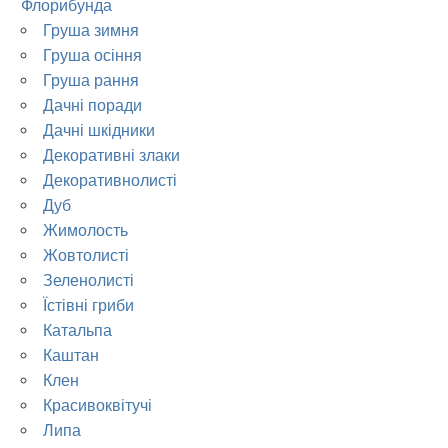
Флорибунда
Груша зимня
Груша осіння
Груша рання
Дачні поради
Дачні шкідники
Декоративні злаки
Декоративнолисті
Дуб
Жимолость
Жовтолисті
Зеленолисті
Їстівні гриби
Катальпа
Каштан
Клен
Красивоквітучі
Липа