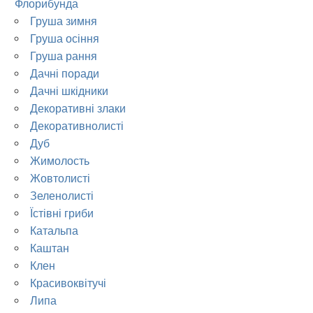
Флорибунда
Груша зимня
Груша осіння
Груша рання
Дачні поради
Дачні шкідники
Декоративні злаки
Декоративнолисті
Дуб
Жимолость
Жовтолисті
Зеленолисті
Їстівні гриби
Катальпа
Каштан
Клен
Красивоквітучі
Липа