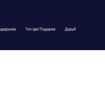
подарунків
Топ Ідеї Подарків
Даруй