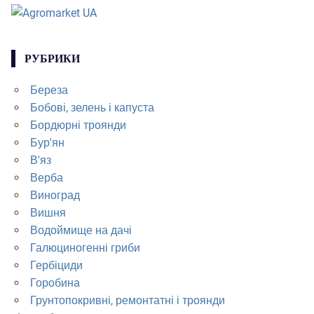
РУБРИКИ
Береза
Бобові, зелень і капуста
Бордюрні троянди
Бур'ян
В'яз
Верба
Виноград
Вишня
Водоймище на дачі
Галюциногенні гриби
Гербіциди
Горобина
Грунтопокривні, ремонтатні і троянди