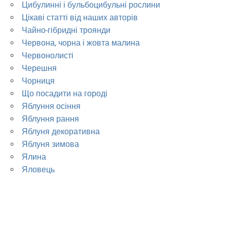
Цибулинні і бульбоцибульні рослини
Цікаві статті від наших авторів
Чайно-гібридні троянди
Червона, чорна і жовта малина
Червонолисті
Черешня
Чорниця
Що посадити на городі
Яблуння осіння
Яблуння рання
Яблуня декоративна
Яблуня зимова
Ялина
Яловець