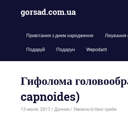
Пропустить
gorsad.com.ua
и
перейти
Дача,
к
сад
содержимому
і
Привітання з днем народження
Лікування
город
Подаруй
Подарун
Wepodarit
Гифолома головооб
capnoides)
13 июля, 2017
Дачник
Умовно-їстівні гриби