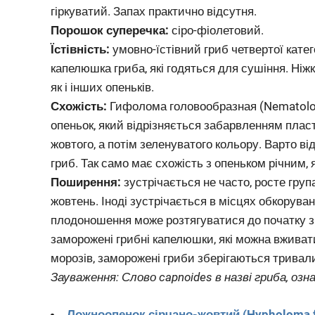
гіркуватий. Запах практично відсутня.
Порошок суперечка:
сіро-фіолетовий.
Їстівність:
умовно-їстівний гриб четвертої катег
капелюшка гриба, які годяться для сушіння. Ніж
як і інших опеньків.
Схожість:
Гифолома головообразная (Nematolom
опеньок, який відрізняється забарвленням пласт
жовтого, а потім зеленуватого кольору. Варто в
гриб. Так само має схожість з опеньком річним, 
Поширення:
зустрічається не часто, росте груп
жовтень. Іноді зустрічається в місцях обкоруван
плодоношення може розтягуватися до початку зи
заморожені грибні капелюшки, які можна вживат
морозів, заморожені гриби зберігаються тривал
Зауваження: Слово capnoides в назві гриба, озн
Ложноопенок сірчано-жовтий (Hypholoma f