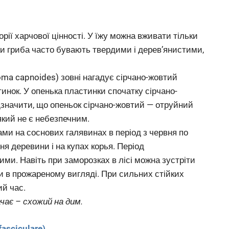
орії харчової цінності. У їжу можна вживати тільки
ки гриба часто бувають твердими і дерев’янистими,
a capnoides) зовні нагадує сірчано-жовтий
инок. У опенька пластинки спочатку сірчано-
ідзначити, що опеньок сірчано-жовтий — отруйний
який не є небезпечним.
ами на соснових галявинах в період з червня по
ня деревини і на купах корья. Період
ми. Навіть при заморозках в лісі можна зустріти
и в прожареному вигляді. При сильних стійких
ий час.
ачає – схожий на дим.
asciculare)