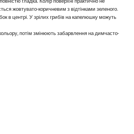
овністю гладка. Колір поверхні практично не
ється жовтувато-коричневим з відтінками зеленого.
к в центрі. У зрілих грибів на капелюшку можуть
 кольору, потім змінюють забарвлення на димчасто-