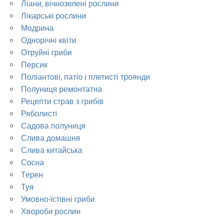
Ліани, вічнозелені рослини
Лікарські рослини
Модрина
Однорічні квіти
Отруйні гриби
Персик
Поліантові, патіо і плетисті троянди
Полуниця ремонтатна
Рецепти страв з грибів
Ряболисті
Садова полуниця
Слива домашня
Слива китайська
Сосна
Терен
Туя
Умовно-їстівні гриби
Хвороби рослин