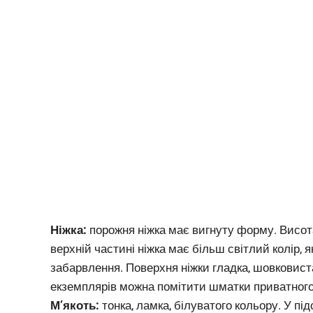
Ніжка:
порожня ніжка має вигнуту форму. Висота 
верхній частині ніжка має більш світлий колір, 
забарвлення. Поверхня ніжки гладка, шовковиста.
екземплярів можна помітити шматки приватного п
М’якоть:
тонка, ламка, білуватого кольору. У пі