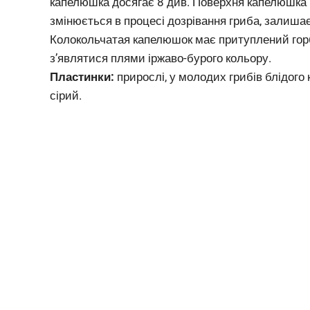
капелюшка досягає 8 див. Поверхня капелюшка п
змінюється в процесі дозрівання гриба, залиша
Колокольчатая капелюшок має притуплений горбо
з’являтися плями іржаво-бурого кольору.
Пластинки:
прирослі, у молодих грибів блідого
сірий.