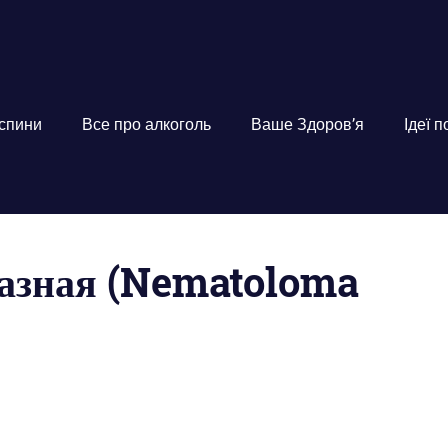
 спини
Все про алкоголь
Ваше Здоров’я
Ідеї 
разная (Nematoloma