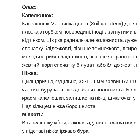
Опис:
Капелюшок:
Капелюшок Маслянка цього (Suillus luteus) досяг
плоска з горбком посередині, іноді з загнутими 
відтінком. Шкірка радиаль-але-волокниста, дуже 
спочатку блідо-жовті, пізніше темно-жовті, приро
молодих грибів блідо-жовті, пізніше яскраво-жов
жовтий, пори спочатку білуваті або блідо-жовті, п
Ніжка:
Циліндрична, суцільна, 35-110 мм заввишки і 1
частині бурувата і поздовжньо-волокниста. Біле 
краєм капелюшки, залишає на ніжці шматочки у 
Над кільцем ніжка борошниста.
М’якоть:
В капелюшку м’яка, соковита, у ніжці злегка вол
у підставі ніжки іржаво-бура.