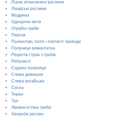
Ліани, вічнозелені рослини
Лікарські рослини
Модрина
Однорічні квіти
Отруйні гриби
Персик
Поліантові, патіо і плетисті троянди
Полуниця ремонтатна
Рецепти страв з грибів
Ряболисті
Садова полуниця
Слива домашня
Слива китайська
Сосна
Терен
Туя
Умовно-їстівні гриби
Хвороби рослин