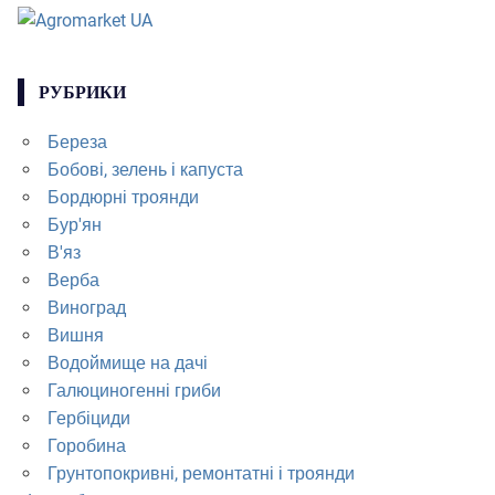
РУБРИКИ
Береза
Бобові, зелень і капуста
Бордюрні троянди
Бур'ян
В'яз
Верба
Виноград
Вишня
Водоймище на дачі
Галюциногенні гриби
Гербіциди
Горобина
Грунтопокривні, ремонтатні і троянди