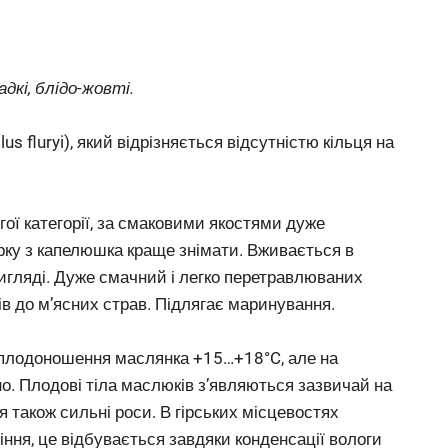
адкі, блідо-жовті.
 fluryi), який відрізняється відсутністю кільця на
ої категорії, за смаковими якостями дуже
рку з капелюшка краще знімати. Вживається в
игляді. Дуже смачний і легко перетравлюваних
рів до м’ясних страв. Підлягає маринування.
плодоношення маслянка +15…+18°C, але на
. Плодові тіла маслюків з’являються зазвичай на
також сильні роси. В гірських місцевостях
ня, це відбувається завдяки конденсації вологи