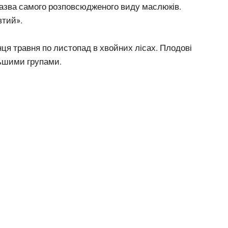
азва самого розповсюдженого виду маслюків.
втий».
нця травня по листопад в хвойних лісах. Плодові
льшими групами.