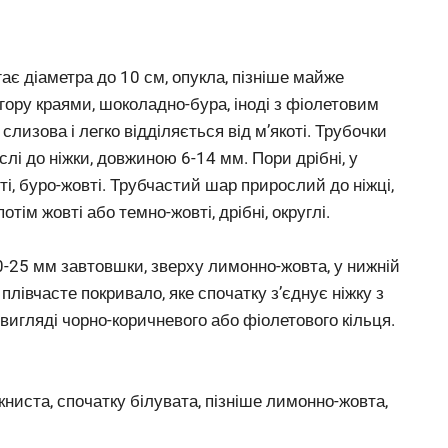
ає діаметра до 10 см, опукла, пізніше майже
вгору краями, шоколадно-бура, іноді з фіолетовим
слизова і легко відділяється від м’якоті. Трубочки
слі до ніжки, довжиною 6-14 мм. Пори дрібні, у
ті, буро-жовті. Трубчастий шар прирослий до ніжці,
отім жовті або темно-жовті, дрібні, округлі.
0-25 мм завтовшки, зверху лимонно-жовта, у нижній
плівчасте покривало, яке спочатку з’єднує ніжку з
вигляді чорно-коричневого або фіолетового кільця.
окниста, спочатку білувата, пізніше лимонно-жовта,