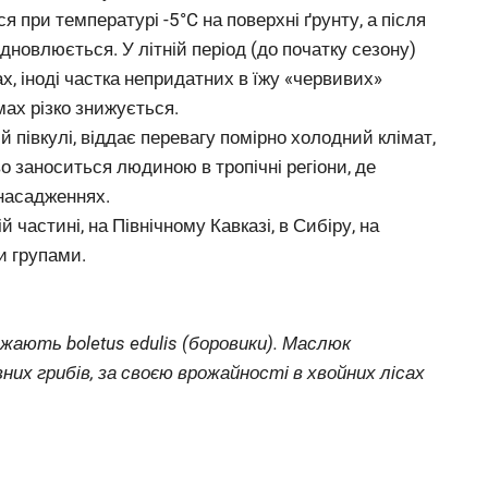
при температурі -5°C на поверхні ґрунту, а після
дновлюється. У літній період (до початку сезону)
 іноді частка непридатних в їжу «червивих»
мах різко знижується.
півкулі, віддає перевагу помірно холодний клімат,
ово заноситься людиною в тропічні регіони, де
 насадженнях.
частині, на Північному Кавказі, в Сибіру, на
и групами.
жають boletus edulis (боровики). Маслюк
них грибів, за своєю врожайності в хвойних лісах