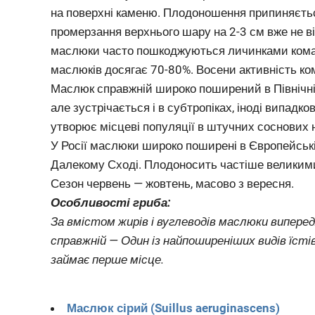
на поверхні каменю. Плодоношення припиняється 
промерзання верхнього шару на 2-3 см вже не ві
маслюки часто пошкоджуються личинками комах,
маслюків досягає 70-80%. Восени активність ко
Маслюк справжній широко поширений в Північній 
але зустрічається і в субтропіках, іноді випадк
утворює місцеві популяції в штучних соснових
У Росії маслюки широко поширені в Європейській 
Далекому Сході. Плодоносить частіше великим
Сезон червень — жовтень, масово з вересня.
Особливості гриба:
За вмістом жирів і вуглеводів маслюки виперед
справжній — Один із найпоширеніших видів їстів
займає перше місце.
Маслюк сірий (Suillus aeruginascens)