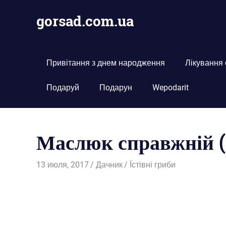
Пропустить
gorsad.com.ua
и
перейти
Дача,
к
сад
содержимому
і
Привітання з днем народження
Лікування
город
Подаруй
Подарун
Wepodarit
Маслюк справжній (S
13 июля, 2017
Дачник
Їстівні гриби