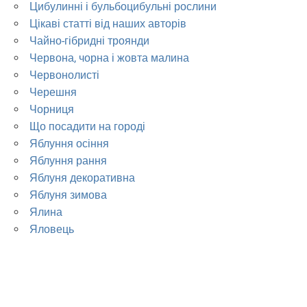
Цибулинні і бульбоцибульні рослини
Цікаві статті від наших авторів
Чайно-гібридні троянди
Червона, чорна і жовта малина
Червонолисті
Черешня
Чорниця
Що посадити на городі
Яблуння осіння
Яблуння рання
Яблуня декоративна
Яблуня зимова
Ялина
Яловець