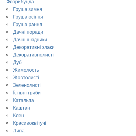
Флорибунда
Груша зимня
Груша осіння
Груша рання
Дачні поради
Дачні шкідники
Декоративні злаки
Декоративнолисті
Дуб
Жимолость
Жовтолисті
Зеленолисті
Їстівні гриби
Катальпа
Каштан
Клен
Красивоквітучі
Липа