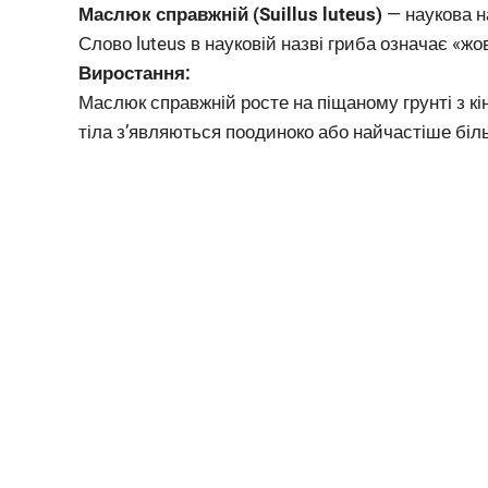
Маслюк справжній (Suillus luteus)
— наукова н
Слово luteus в науковій назві гриба означає «жо
Виростання:
Маслюк справжній росте на піщаному грунті з кі
тіла з’являються поодиноко або найчастіше бі