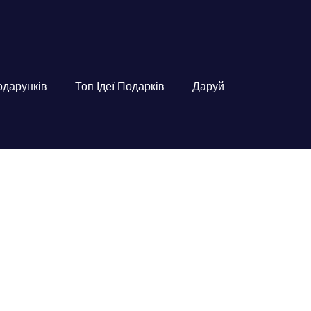
подарунків
Топ Ідеї Подарків
Даруй