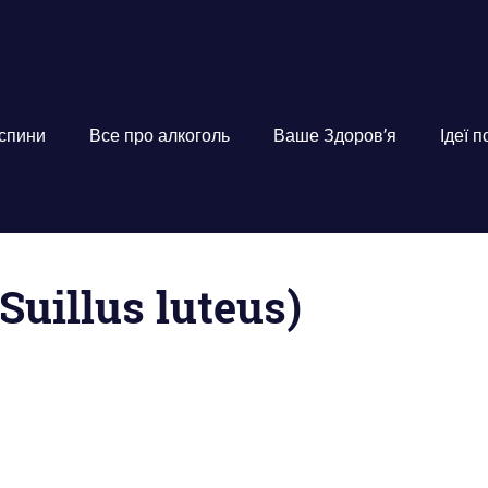
 спини
Все про алкоголь
Ваше Здоров’я
Ідеї 
uillus luteus)