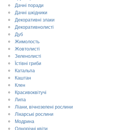
Дачні поради
Дачні шкідники
Декоративні злаки
Декоративнолисті
Дуб
Жимолость
Жовтолисті
Зеленолисті
Їстівні гриби
Катальпа
Каштан
Клен
Красивоквітучі
Липа
Ліани, вічнозелені рослини
Лікарські рослини
Модрина
Однорічні квіти