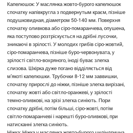
Капелюшок: У маслянка жовто-бурого капелюшок
спочатку напівкругла з подвернутым краєм, пізніше
подушковидная, діаметром 50-140 мм. Поверхня
спочатку оливкова або сіро-помаранчева, опушена,
яка поступово розтріскується на дрібні лусочки,
зникаючі в зрілості. У молодих грибів сіро-жовтий,
сіро-помаранчева, пізніше буро-червонувата, у
зрілості світло-вохряного, іноді буває злегка
слизова. Шкірка дуже погано відділяється від
м’якоті капелюшки. Трубочки 8-12 мм заввишки,
спочатку прирослі до ніжки, пізніше злегка вирізані,
спочатку жовті або світло-оранжеві, у зрілості
темно-оливкові, на зрізі злегка синіють. Пори
спочатку дрібні, потім більші, сіро-жовті, потім
світло-помаранчеві і нарешті буро-оливкові, при
натисканні злегка синіють.
Ніжка: Ніжка у маслянка жовто-бурого циліндрична