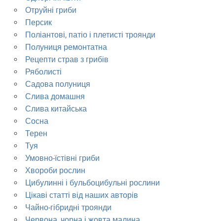
Отруйні гриби
Персик
Поліантові, патіо і плетисті троянди
Полуниця ремонтатна
Рецепти страв з грибів
Ряболисті
Садова полуниця
Слива домашня
Слива китайська
Сосна
Терен
Туя
Умовно-їстівні гриби
Хвороби рослин
Цибулинні і бульбоцибульні рослини
Цікаві статті від наших авторів
Чайно-гібридні троянди
Червона, чорна і жовта малина