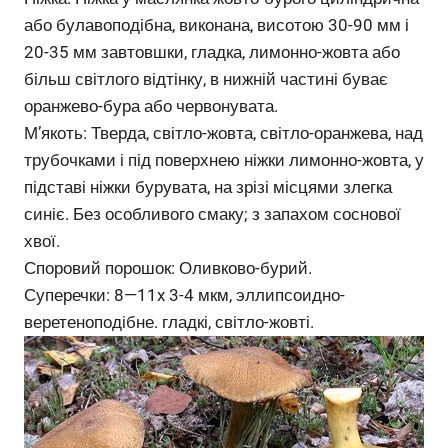
або булавоподібна, виконана, висотою 30-90 мм і
20-35 мм завтовшки, гладка, лимонно-жовта або
більш світлого відтінку, в нижній частині буває
оранжево-бура або червонувата.
М’якоть: Тверда, світло-жовта, світло-оранжева, над
трубочками і під поверхнею ніжки лимонно-жовта, у
підставі ніжки бурувата, на зрізі місцями злегка
синіє. Без особливого смаку; з запахом соснової
хвої.
Споровий порошок: Оливково-бурий.
Суперечки: 8—11x 3-4 мкм, эллипсоидно-
веретеноподібне. гладкі, світло-жовті.