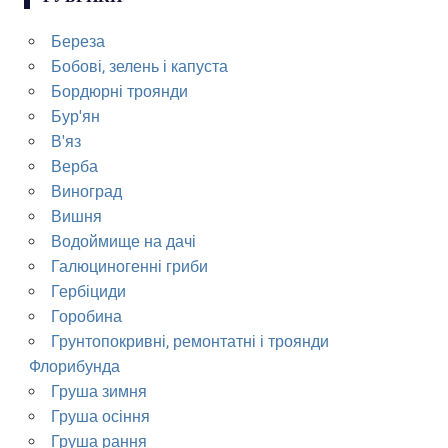
Береза
Бобові, зелень і капуста
Бордюрні троянди
Бур'ян
В'яз
Верба
Виноград
Вишня
Водоймище на дачі
Галюциногенні гриби
Гербіциди
Горобина
Грунтопокривні, ремонтатні і троянди
Флорибунда
Груша зимня
Груша осіння
Груша рання