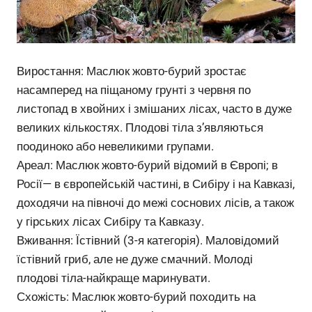
Виростання: Маслюк жовто-бурий зростає
насамперед на піщаному грунті з червня по
листопад в хвойних і змішаних лісах, часто в дуже
великих кількостях. Плодові тіла з’являються
поодиноко або невеликими групами.
Ареал: Маслюк жовто-бурий відомий в Європі; в
Росії— в європейській частині, в Сибіру і на Кавказі,
доходячи на півночі до межі соснових лісів, а також
у гірських лісах Сибіру та Кавказу.
Вживання: Їстівний (3-я категорія). Маловідомий
їстівний гриб, але не дуже смачний. Молоді
плодові тіла-найкраще маринувати.
Схожість: Маслюк жовто-бурий походить на