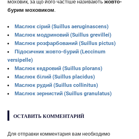
моховик, за що його частіше називають
жовто-
бурим моховиком
.
Маслюк сірий (Suillus aeruginascens)
Маслюк модриновий (Suillus grevillei)
Маслюк розфарбований (Suillus pictus)
Підосичник жовто-бурий (Leccinum
versipelle)
Маслюк кедровий (Suillus plorans)
Маслюк білий (Suillus placidus)
Маслюк рудий (Suillus collinitus)
Маслюк зернистий (Suillus granulatus)
ОСТАВИТЬ КОММЕНТАРИЙ
Для отправки комментария вам необходимо