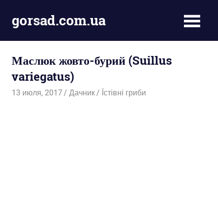
Пропустить
gorsad.com.ua
и
перейти
Дача,
к
сад
содержимому
Маслюк жовто-бурий (Suillus
і
город
variegatus)
13 июля, 2017
Дачник
Їстівні гриби