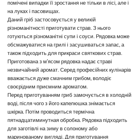
помічені випадки її зростання не тільки в лісі, але і
на луках і пасовищах.
Даний гріб застосовується у великій
різноманітності приготувати страв. З нього
готуються різноманітні супи і соуси. Рядовка може
обсмажуватися на грилі і засушиваться запас, а
також підходить для прикраси святкових страв.
Приготована з м’ясом рядовка надає страві
незвичайний аромат. Серед професійних кулінарів
вважається дуже смачним грибом, володіє
своєрідним приємним ароматом.
Перед приготуванням гриб замочується в холодній
воді, після чого з його капелюшка знімається
шкірка. Потім проводиться термічна
пятнадцатиминутная обробка. Рядовка підходить
для заготівлі на зиму в солоному або
маринованому вигляді. Для приготування