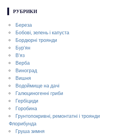
РУБРИКИ
Береза
Бобові, зелень і капуста
Бордюрні троянди
Бур'ян
В'яз
Верба
Виноград
Вишня
Водоймище на дачі
Галюциногенні гриби
Гербіциди
Горобина
Грунтопокривні, ремонтатні і троянди
Флорибунда
Груша зимня