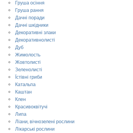
Груша осіння
Груша рання
Дачні поради
Дачні шкідники
Декоративні злаки
Декоративнолисті
Дуб
Жимолость
Жовтолисті
Зеленолисті
Їстівні гриби
Катальпа
Каштан
Клен
Красивоквітучі
Липа
Ліани, вічнозелені рослини
Лікарські рослини