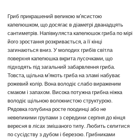
Гриб прикрашений великою м’ясистою
капелюшком, що досягає в діаметрі дванадцять
сантиметрів. Напівкуляста капелюшок гриба по мірі
його зростання розкривається, а її кінці
загинаються вниз. У молодих грибів світла
поверхня капелюшка вкрита лусочками, що
підходять під загальний забарвлення гриба.
Товста, щільна м’якоть гриба на зламі набуває
рожевий колір. Вона володіє слабо вираженим
смаком і запахом. Висока потужна грибна ніжка
володіє щільною волокнистою структурою.
Рядовка голубина росте поодинці або не
невеликими групами з середини серпня до кінця
вересня в лісах змішаного типу. Любить селитися
по сусідству з дубом і березою. Грибниками