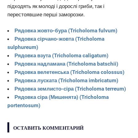
підходять як молоді і дорослі гриби, так і
перестоявшие перші заморозки.
Рядовка жовто-бура (Tricholoma fulvum)
Рядовка сірчано-жовта (Tricholoma
sulphureum)
Рядовка взута (Tricholoma caligatum)
Рядовка надламана (Tricholoma batschii)
Рядовка велетенська (Tricholoma colossus)
Рядовка луската (Tricholoma imbricatum)
Рядовка землисто-сіра (Tricholoma terreum)
Рядовка сіра (Мишенята) (Tricholoma
portentosum)
ОСТАВИТЬ КОММЕНТАРИЙ