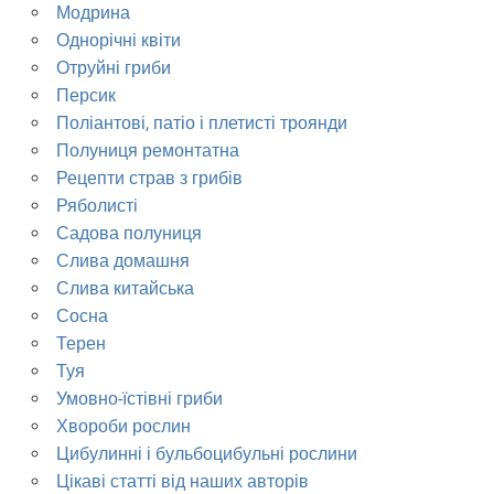
Модрина
Однорічні квіти
Отруйні гриби
Персик
Поліантові, патіо і плетисті троянди
Полуниця ремонтатна
Рецепти страв з грибів
Ряболисті
Садова полуниця
Слива домашня
Слива китайська
Сосна
Терен
Туя
Умовно-їстівні гриби
Хвороби рослин
Цибулинні і бульбоцибульні рослини
Цікаві статті від наших авторів