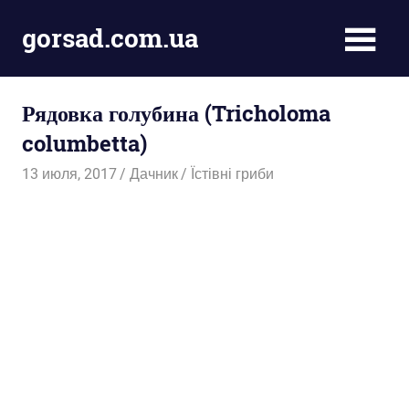
Пропустить
gorsad.com.ua
и
перейти
Дача,
к
сад
содержимому
Рядовка голубина (Tricholoma
і
город
columbetta)
13 июля, 2017
Дачник
Їстівні гриби