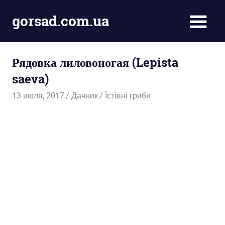
Пропустить
gorsad.com.ua
и
перейти
Дача,
к
сад
содержимому
Рядовка лиловоногая (Lepista
і
город
saeva)
13 июля, 2017
Дачник
Їстівні гриби