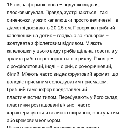
15 см, за формою вона – подушковидная,
плосковыпуклая. Правда, зустрічаються і такі
синеножки, у яких капелюшки просто величезні, і в
діаметрі досягають 20-25 см. Поверхню грибний
капелюшки на дотик – гладка, а за кольором –
жовтувата з фіолетовим відливом. М’якоть
капелюшки у цього виду грибів щільна, товста, а у
зрілих грибів перетворюється в рихлу. Її колір –
сіро-фіолетовий, іноді – сірий, сіро-коричневий,
білий. М’якоть часто видає фруктовий аромат, що
володіє приємним солодкуватим присмаком.
Грибний гименофор представлений
пластинчастим типом. Перебувають у його складі
пластинки розташовані вільно і часто
характеризуються великою шириною, жовтуватим
або кремовим кольором.
Ніжка у лиловоногой рядовки рівна, трохи