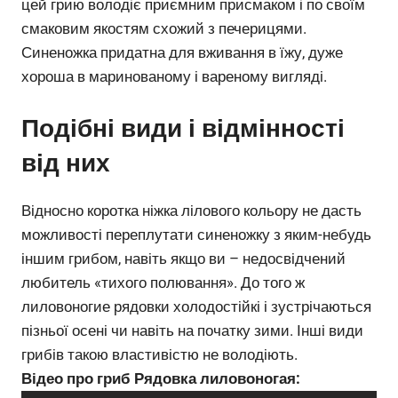
цей грию володіє приємним присмаком і по своїм
смаковим якостям схожий з печерицями.
Синеножка придатна для вживання в їжу, дуже
хороша в маринованому і вареному вигляді.
Подібні види і відмінності
від них
Відносно коротка ніжка лілового кольору не дасть
можливості переплутати синеножку з яким-небудь
іншим грибом, навіть якщо ви – недосвідчений
любитель «тихого полювання». До того ж
лиловоногие рядовки холодостійкі і зустрічаються
пізньої осені чи навіть на початку зими. Інші види
грибів такою властивістю не володіють.
Відео про гриб Рядовка лиловоногая: