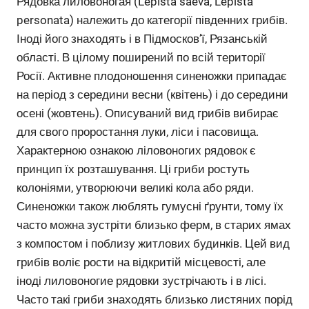
Рядовка лиловоногая (Lepista saeva, Lepista
personata) належить до категорії південних грибів.
Іноді його знаходять і в Підмосков’ї, Рязанській
області. В цілому поширений по всій території
Росії. Активне плодоношення синеножки припадає
на період з середини весни (квітень) і до середини
осені (жовтень). Описуваний вид грибів вибирає
для свого проростання луки, ліси і пасовища.
Характерною ознакою ліловоногих рядовок є
принцип їх розташування. Ці гриби ростуть
колоніями, утворюючи великі кола або ряди.
Синеножки також люблять гумусні ґрунти, тому їх
часто можна зустріти близько ферм, в старих ямах
з компостом і поблизу житлових будинків. Цей вид
грибів воліє рости на відкритій місцевості, але
іноді лиловоногие рядовки зустрічають і в лісі.
Часто такі гриби знаходять близько листяних порід