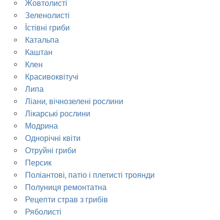
Жовтолисті
Зеленолисті
Їстівні гриби
Катальпа
Каштан
Клен
Красивоквітучі
Липа
Ліани, вічнозелені рослини
Лікарські рослини
Модрина
Однорічні квіти
Отруйні гриби
Персик
Поліантові, патіо і плетисті троянди
Полуниця ремонтатна
Рецепти страв з грибів
Ряболисті