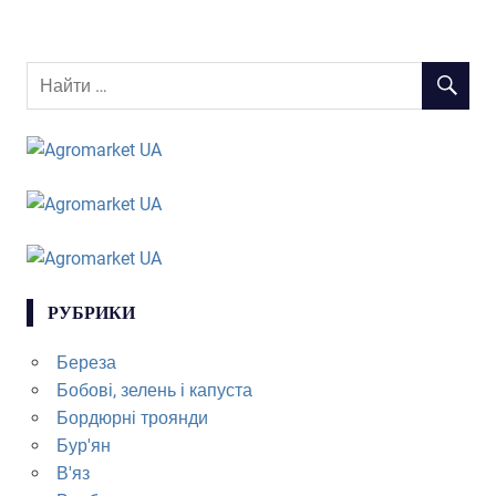
РУБРИКИ
Береза
Бобові, зелень і капуста
Бордюрні троянди
Бур'ян
В'яз