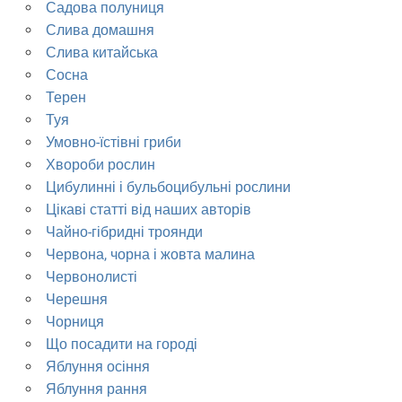
Садова полуниця
Слива домашня
Слива китайська
Сосна
Терен
Туя
Умовно-їстівні гриби
Хвороби рослин
Цибулинні і бульбоцибульні рослини
Цікаві статті від наших авторів
Чайно-гібридні троянди
Червона, чорна і жовта малина
Червонолисті
Черешня
Чорниця
Що посадити на городі
Яблуння осіння
Яблуння рання