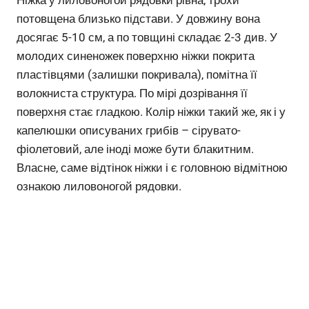
потовщена близько підстави. У довжину вона
досягає 5-10 см, а по товщині складає 2-3 див. У
молодих синеножек поверхню ніжки покрита
пластівцями (залишки покривала), помітна її
волокниста структура. По мірі дозрівання її
поверхня стає гладкою. Колір ніжки такий же, як і у
капелюшки описуваних грибів – сірувато-
фіолетовий, але іноді може бути блакитним.
Власне, саме відтінок ніжки і є головною відмітною
ознакою лиловоногой рядовки.