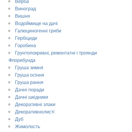
Верба
Виноград
Вишня
Водоймище на дачі
Галюциногенні гриби
Гербіциди
Горобина
Грунтопокривні, ремонтатні і троянди
Флорибунда
Груша зимня
Груша осіння
Груша рання
Дачні поради
Дачні шкідники
Декоративні злаки
Декоративнолисті
Дуб
Жимолость